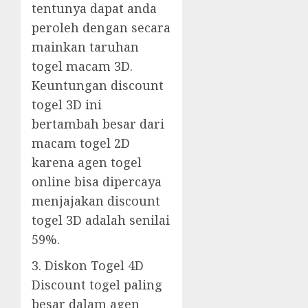
tentunya dapat anda
peroleh dengan secara
mainkan taruhan
togel macam 3D.
Keuntungan discount
togel 3D ini
bertambah besar dari
macam togel 2D
karena agen togel
online bisa dipercaya
menjajakan discount
togel 3D adalah senilai
59%.
3. Diskon Togel 4D
Discount togel paling
besar dalam agen