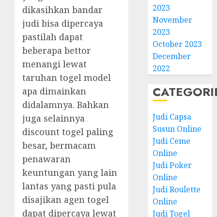
2023
dikasihkan bandar
November
judi bisa dipercaya
2023
pastilah dapat
October 2023
beberapa bettor
December
menangi lewat
2022
taruhan togel model
CATEGORI
apa dimainkan
didalamnya. Bahkan
Judi Capsa
juga selainnya
Susun Online
discount togel paling
Judi Ceme
besar, bermacam
Online
penawaran
Judi Poker
keuntungan yang lain
Online
lantas yang pasti pula
Judi Roulette
disajikan agen togel
Online
dapat dipercaya lewat
Judi Togel