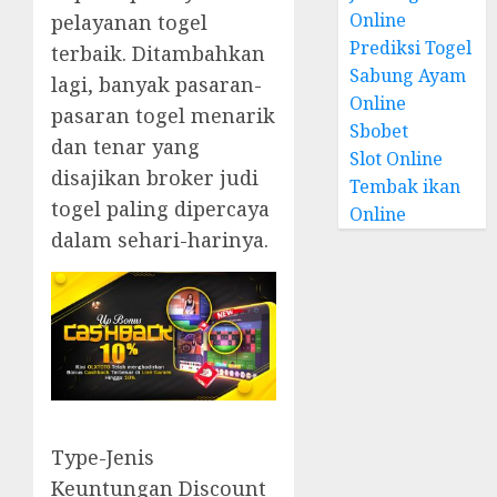
Online
pelayanan togel
Prediksi Togel
terbaik. Ditambahkan
Sabung Ayam
lagi, banyak pasaran-
Online
pasaran togel menarik
Sbobet
dan tenar yang
Slot Online
disajikan broker judi
Tembak ikan
togel paling dipercaya
Online
dalam sehari-harinya.
Type-Jenis
Keuntungan Discount