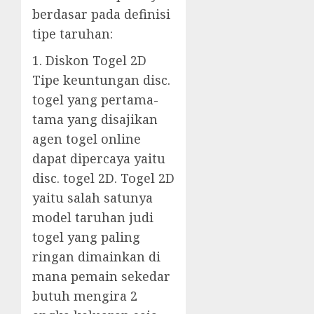
berdasar pada definisi
tipe taruhan:
1. Diskon Togel 2D
Tipe keuntungan disc.
togel yang pertama-
tama yang disajikan
agen togel online
dapat dipercaya yaitu
disc. togel 2D. Togel 2D
yaitu salah satunya
model taruhan judi
togel yang paling
ringan dimainkan di
mana pemain sekedar
butuh mengira 2