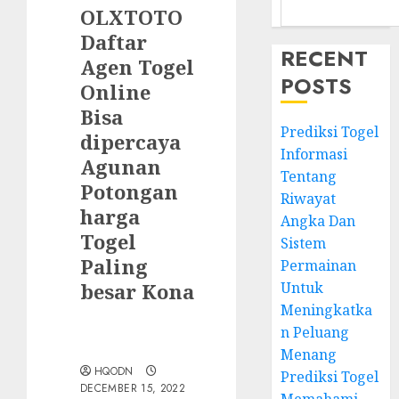
OLXTOTO
Daftar
RECENT
Agen Togel
POSTS
Online
Bisa
Prediksi Togel
dipercaya
Informasi
Agunan
Tentang
Potongan
Riwayat
harga
Angka Dan
Togel
Sistem
Paling
Permainan
besar Kona
Untuk
Meningkatka
n Peluang
Menang
HQODN
Prediksi Togel
DECEMBER 15, 2022