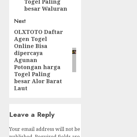
Togel Paling
besar Waluran
Next
OLXTOTO Daftar
Next
Agen Togel
post:
Online Bisa
dipercaya
Agunan
Potongan harga
Togel Paling
besar Alor Barat
Laut
Leave a Reply
Your email address will not be
published.
Required fields are