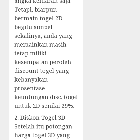
angka keluaran saja.
Tetapi, biarpun
bermain togel 2D
begitu simpel
sekalinya, anda yang
memainkan masih
tetap miliki
kesempatan peroleh
discount togel yang
kebanyakan
prosentase
keuntungan disc. togel
untuk 2D senilai 29%.
2. Diskon Togel 3D
Setelah itu potongan
harga togel 3D yang