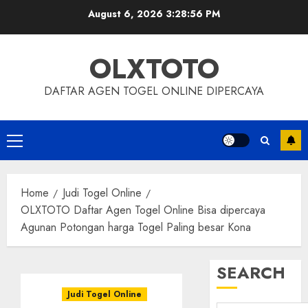
Skip
August 6, 2026
3:28:57 PM
to
content
OLXTOTO
DAFTAR AGEN TOGEL ONLINE DIPERCAYA
Primary
Menu
Home
Judi Togel Online
OLXTOTO Daftar Agen Togel Online Bisa dipercaya
Agunan Potongan harga Togel Paling besar Kona
SEARCH
Judi Togel Online