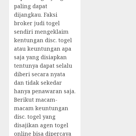
paling dapat
dijangkau. Faksi
broker judi togel
sendiri mengeklaim
kentungan disc. togel
atau keuntungan apa
saja yang disiapkan
tentunya dapat selalu
diberi secara nyata
dan tidak sekedar
hanya penawaran saja.
Berikut macam-
macam keuntungan
disc. togel yang
disajikan agen togel
online bisa dipercaya