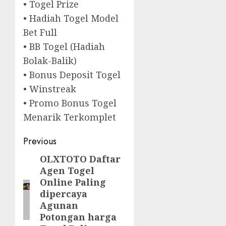
• Togel Prize
• Hadiah Togel Model
Bet Full
• BB Togel (Hadiah
Bolak-Balik)
• Bonus Deposit Togel
• Winstreak
• Promo Bonus Togel
Menarik Terkomplet
Post
Previous
navigation
OLXTOTO Daftar
Previous
Agen Togel
post:
Online Paling
dipercaya
Agunan
Potongan harga