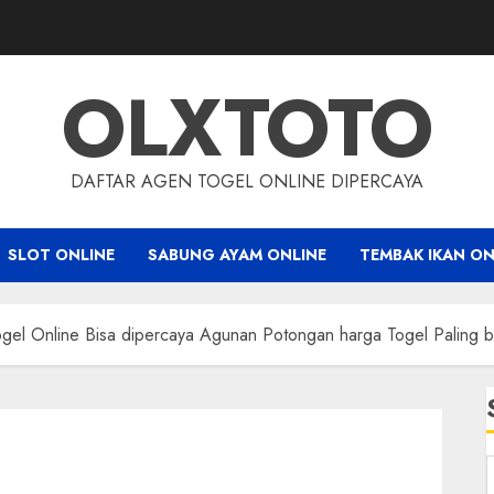
OLXTOTO
DAFTAR AGEN TOGEL ONLINE DIPERCAYA
SLOT ONLINE
SABUNG AYAM ONLINE
TEMBAK IKAN ON
l Online Bisa dipercaya Agunan Potongan harga Togel Paling b