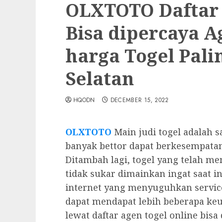
OLXTOTO Daftar 
Bisa dipercaya 
harga Togel Pali
Selatan
HQODN
DECEMBER 15, 2022
OLXTOTO
Main judi togel adalah s
banyak bettor dapat berkesempata
Ditambah lagi, togel yang telah me
tidak sukar dimainkan ingat saat in
internet yang menyuguhkan service
dapat mendapat lebih beberapa ke
lewat daftar agen togel online bisa