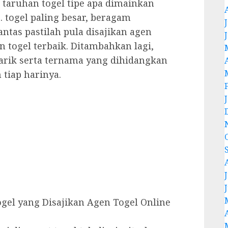
 taruhan togel tipe apa dimainkan
 togel paling besar, beragam
ntas pastilah pula disajikan agen
n togel terbaik. Ditambahkan lagi,
arik serta ternama yang dihidangkan
 tiap harinya.
gel yang Disajikan Agen Togel Online