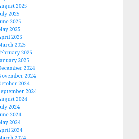
August 2025
July 2025
June 2025
May 2025
April 2025
March 2025
February 2025
January 2025
December 2024
November 2024
October 2024
September 2024
August 2024
July 2024
June 2024
May 2024
April 2024
March 2024