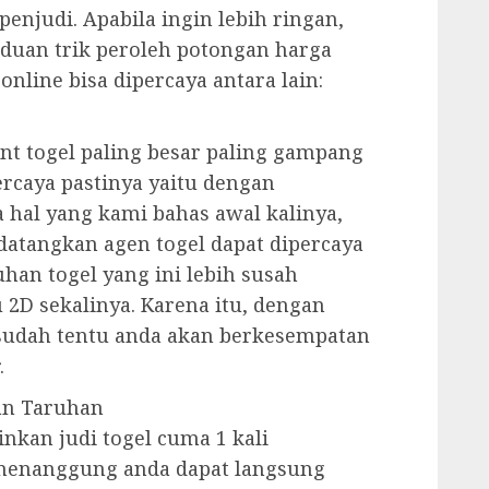
penjudi. Apabila ingin lebih ringan,
duan trik peroleh potongan harga
online bisa dipercaya antara lain:
t togel paling besar paling gampang
ercaya pastinya yaitu dengan
 hal yang kami bahas awal kalinya,
idatangkan agen togel dapat dipercaya
uhan togel yang ini lebih susah
 2D sekalinya. Karena itu, dengan
 sudah tentu anda akan berkesempatan
.
an Taruhan
kan judi togel cuma 1 kali
 menanggung anda dapat langsung