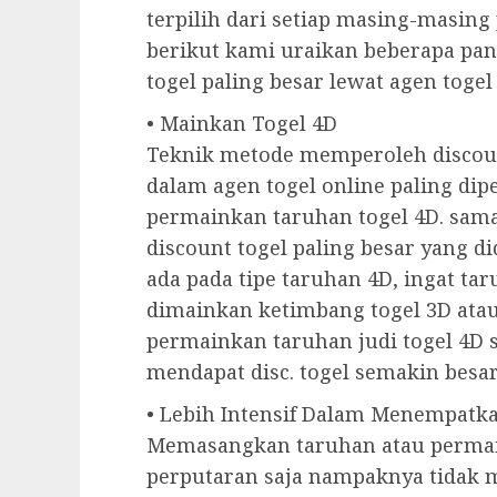
terpilih dari setiap masing-masing 
berikut kami uraikan beberapa pan
togel paling besar lewat agen togel 
• Mainkan Togel 4D
Teknik metode memperoleh discoun
dalam agen togel online paling dip
permainkan taruhan togel 4D. sama
discount togel paling besar yang d
ada pada tipe taruhan 4D, ingat tar
dimainkan ketimbang togel 3D atau
permainkan taruhan judi togel 4D
mendapat disc. togel semakin besar
• Lebih Intensif Dalam Menempatk
Memasangkan taruhan atau permain
perputaran saja nampaknya tidak