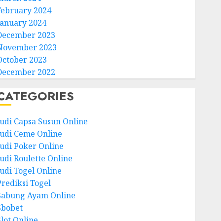
February 2024
January 2024
December 2023
November 2023
October 2023
December 2022
CATEGORIES
Judi Capsa Susun Online
Judi Ceme Online
Judi Poker Online
Judi Roulette Online
Judi Togel Online
Prediksi Togel
Sabung Ayam Online
Sbobet
Slot Online