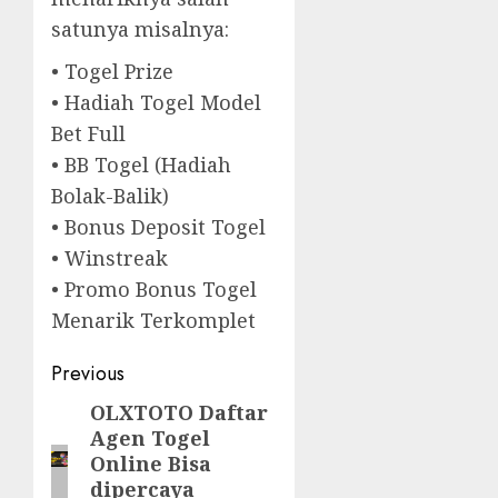
satunya misalnya:
• Togel Prize
• Hadiah Togel Model
Bet Full
• BB Togel (Hadiah
Bolak-Balik)
• Bonus Deposit Togel
• Winstreak
• Promo Bonus Togel
Menarik Terkomplet
Post
Previous
navigation
OLXTOTO Daftar
Previous
Agen Togel
post:
Online Bisa
dipercaya