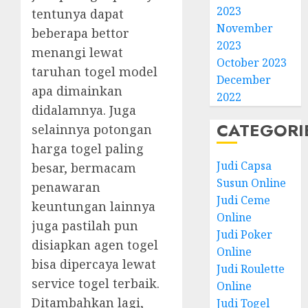
2023
tentunya dapat
November
beberapa bettor
2023
menangi lewat
October 2023
taruhan togel model
December
apa dimainkan
2022
didalamnya. Juga
CATEGORI
selainnya potongan
harga togel paling
Judi Capsa
besar, bermacam
Susun Online
penawaran
Judi Ceme
keuntungan lainnya
Online
juga pastilah pun
Judi Poker
disiapkan agen togel
Online
bisa dipercaya lewat
Judi Roulette
service togel terbaik.
Online
Ditambahkan lagi,
Judi Togel