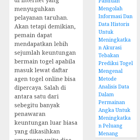
di internet yang
Panduan
menyuguhkan
Mengolah
Informasi Dan
pelayanan taruhan.
Data Historis
Akan tetapi demikian,
Untuk
pemain dapat
Meningkatka
mendapatkan lebih
n Akurasi
sejumlah keuntungan
Tebakan
bermain togel apabila
Prediksi Togel
masuk lewat daftar
Mengenal
agen togel online bisa
Metode
Analisis Data
dipercaya. Salah di
Dalam
antara satu dari
Permainan
sebegitu banyak
Angka Untuk
penawaran
Meningkatka
keuntungan luar biasa
n Peluang
yang dikasihkan
Menang