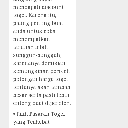
mendapati discount
togel. Karena itu,
paling penting buat
anda untuk coba
menempatkan
taruhan lebih
sungguh-sungguh,
karenanya demikian
kemungkinan peroleh
potongan harga togel
tentunya akan tambah
besar serta pasti lebih
enteng buat diperoleh.
• Pilih Pasaran Togel
yang Terhebat