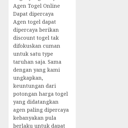
Agen Togel Online
Dapat dipercaya
Agen togel dapat
dipercaya berikan
discount togel tak
difokuskan cuman
untuk satu type
taruhan saja. Sama
dengan yang kami
ungkapkan,
keuntungan dari
potongan harga togel
yang didatangkan
agen paling dipercaya
kebanyakan pula
berlaku untuk dapat