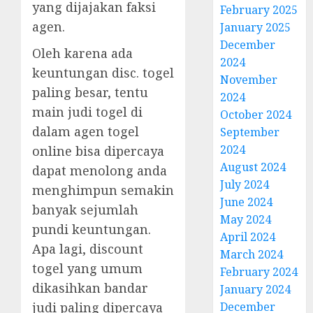
yang dijajakan faksi
February 2025
agen.
January 2025
December
Oleh karena ada
2024
keuntungan disc. togel
November
paling besar, tentu
2024
main judi togel di
October 2024
dalam agen togel
September
2024
online bisa dipercaya
August 2024
dapat menolong anda
July 2024
menghimpun semakin
June 2024
banyak sejumlah
May 2024
pundi keuntungan.
April 2024
Apa lagi, discount
March 2024
togel yang umum
February 2024
dikasihkan bandar
January 2024
judi paling dipercaya
December