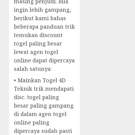
masing penjudi. Bila
ingin lebih gampang,
berikut kami bahas
beberapa panduan trik
temukan discount
togel paling besar
lewat agen togel
online dapat dipercaya
salah satunya:
• Mainkan Togel 4D
Teknik trik mendapati
disc. togel paling
besar paling gampang
di dalam agen togel
online paling
dipercaya sudah pasti