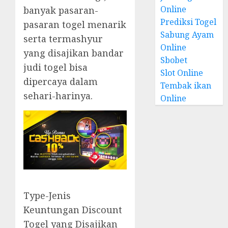
Online
banyak pasaran-
Prediksi Togel
pasaran togel menarik
Sabung Ayam
serta termashyur
Online
yang disajikan bandar
Sbobet
judi togel bisa
Slot Online
dipercaya dalam
Tembak ikan
sehari-harinya.
Online
Type-Jenis
Keuntungan Discount
Togel yang Disajikan