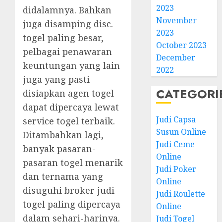
2023
didalamnya. Bahkan
November
juga disamping disc.
2023
togel paling besar,
October 2023
pelbagai penawaran
December
keuntungan yang lain
2022
juga yang pasti
CATEGORI
disiapkan agen togel
dapat dipercaya lewat
Judi Capsa
service togel terbaik.
Susun Online
Ditambahkan lagi,
Judi Ceme
banyak pasaran-
Online
pasaran togel menarik
Judi Poker
dan ternama yang
Online
disuguhi broker judi
Judi Roulette
togel paling dipercaya
Online
dalam sehari-harinya.
Judi Togel