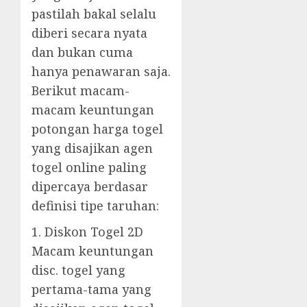
pastilah bakal selalu
diberi secara nyata
dan bukan cuma
hanya penawaran saja.
Berikut macam-
macam keuntungan
potongan harga togel
yang disajikan agen
togel online paling
dipercaya berdasar
definisi tipe taruhan:
1. Diskon Togel 2D
Macam keuntungan
disc. togel yang
pertama-tama yang