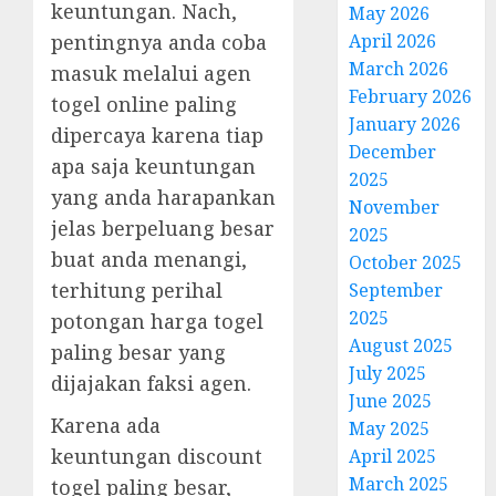
keuntungan. Nach,
May 2026
pentingnya anda coba
April 2026
March 2026
masuk melalui agen
February 2026
togel online paling
January 2026
dipercaya karena tiap
December
apa saja keuntungan
2025
yang anda harapankan
November
jelas berpeluang besar
2025
buat anda menangi,
October 2025
terhitung perihal
September
2025
potongan harga togel
August 2025
paling besar yang
July 2025
dijajakan faksi agen.
June 2025
Karena ada
May 2025
keuntungan discount
April 2025
March 2025
togel paling besar,