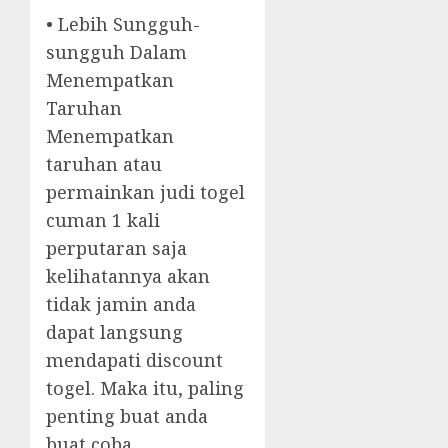
• Lebih Sungguh-
sungguh Dalam
Menempatkan
Taruhan
Menempatkan
taruhan atau
permainkan judi togel
cuman 1 kali
perputaran saja
kelihatannya akan
tidak jamin anda
dapat langsung
mendapati discount
togel. Maka itu, paling
penting buat anda
buat coba