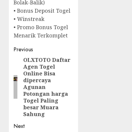
Bolak-Balik)
• Bonus Deposit Togel
• Winstreak
• Promo Bonus Togel
Menarik Terkomplet
Post
Previous
navigation
OLXTOTO Daftar
Previous
Agen Togel
post:
Online Bisa
dipercaya
Agunan
Potongan harga
Togel Paling
besar Muara
Sahung
Next