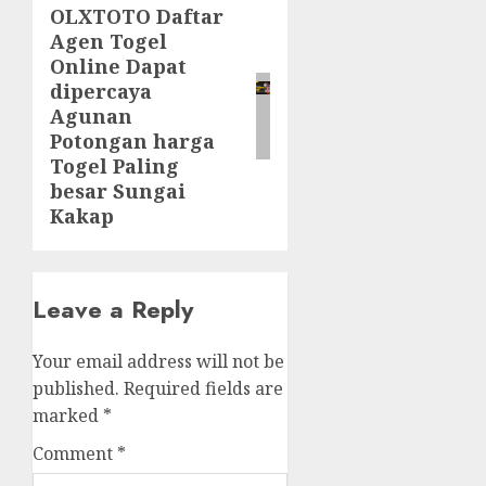
OLXTOTO Daftar
Next
Agen Togel
post:
Online Dapat
dipercaya
Agunan
Potongan harga
Togel Paling
besar Sungai
Kakap
Leave a Reply
Your email address will not be
published.
Required fields are
marked
*
Comment
*