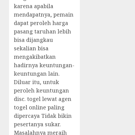
karena apabila
mendapatnya, pemain
dapat peroleh harga
pasang taruhan lebih
bisa dijangkau
sekalian bisa
mengakibatkan
hadirnya keuntungan-
keuntungan lain.
Diluar itu, untuk
peroleh keuntungan
disc. togel lewat agen
togel online paling
dipercaya Tidak bikin
pesertanya sukar.
Masalahnya meraih