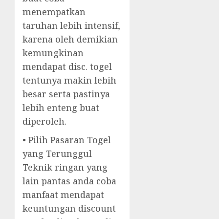
menempatkan
taruhan lebih intensif,
karena oleh demikian
kemungkinan
mendapat disc. togel
tentunya makin lebih
besar serta pastinya
lebih enteng buat
diperoleh.
• Pilih Pasaran Togel
yang Terunggul
Teknik ringan yang
lain pantas anda coba
manfaat mendapat
keuntungan discount