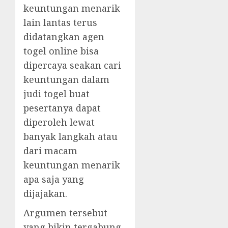
keuntungan menarik
lain lantas terus
didatangkan agen
togel online bisa
dipercaya seakan cari
keuntungan dalam
judi togel buat
pesertanya dapat
diperoleh lewat
banyak langkah atau
dari macam
keuntungan menarik
apa saja yang
dijajakan.
Argumen tersebut
yang bikin tergabung