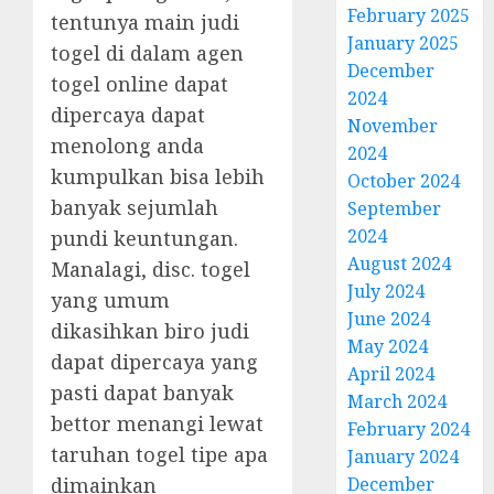
February 2025
tentunya main judi
January 2025
togel di dalam agen
December
togel online dapat
2024
dipercaya dapat
November
menolong anda
2024
kumpulkan bisa lebih
October 2024
banyak sejumlah
September
2024
pundi keuntungan.
August 2024
Manalagi, disc. togel
July 2024
yang umum
June 2024
dikasihkan biro judi
May 2024
dapat dipercaya yang
April 2024
pasti dapat banyak
March 2024
bettor menangi lewat
February 2024
taruhan togel tipe apa
January 2024
dimainkan
December