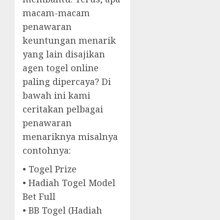
macam-macam
penawaran
keuntungan menarik
yang lain disajikan
agen togel online
paling dipercaya? Di
bawah ini kami
ceritakan pelbagai
penawaran
menariknya misalnya
contohnya:
• Togel Prize
• Hadiah Togel Model
Bet Full
• BB Togel (Hadiah