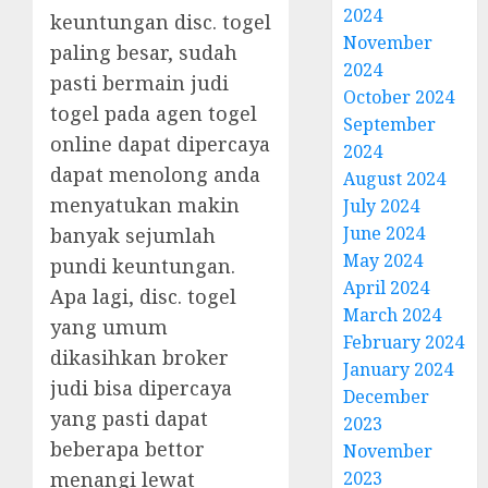
2024
keuntungan disc. togel
November
paling besar, sudah
2024
pasti bermain judi
October 2024
togel pada agen togel
September
online dapat dipercaya
2024
dapat menolong anda
August 2024
menyatukan makin
July 2024
June 2024
banyak sejumlah
May 2024
pundi keuntungan.
April 2024
Apa lagi, disc. togel
March 2024
yang umum
February 2024
dikasihkan broker
January 2024
judi bisa dipercaya
December
yang pasti dapat
2023
beberapa bettor
November
menangi lewat
2023