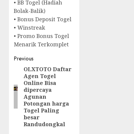
• BB Togel (Hadiah
Bolak-Balik)
• Bonus Deposit Togel
• Winstreak
• Promo Bonus Togel
Menarik Terkomplet
Post
Previous
navigation
OLXTOTO Daftar
Previous
Agen Togel
post:
Online Bisa
dipercaya
Agunan
Potongan harga
Togel Paling
besar
Randudongkal