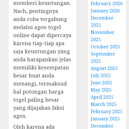
memberi keuntungan.
February 2026
Nach, pentingnya
January 2026
December
anda coba tergabung
2025
melalui agen togel
November
online dapat dipercaya
2025
karena tiap-tiap apa
October 2025
saja keuntungan yang
September
anda harapankan jelas
2025
memiliki kesempatan
August 2025
besar buat anda
July 2025
June 2025
menangi, termaksud
May 2025
hal potongan harga
April 2025
togel paling besar
March 2025
yang dijajakan faksi
February 2025
agen.
January 2025
December
Oleh karena ada