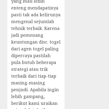
yang mau lebih
enteng mendapatinya
pasti tak ada kelirunya
mengenal sejumlah
tehnik terbaik. Karena
jadi pemenang
keuntungan disc. togel
dari agen togel paling
dipercaya pastilah
pula butuh beberapa
strategi atau trik
terbaik dari tiap-tiap
masing-masing
penjudi. Apabila ingin
lebih gampang,
berikut kami uraikan