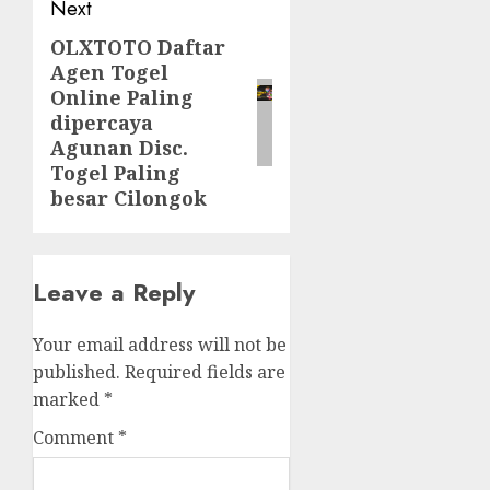
Next
OLXTOTO Daftar
Next
Agen Togel
post:
Online Paling
dipercaya
Agunan Disc.
Togel Paling
besar Cilongok
Leave a Reply
Your email address will not be
published.
Required fields are
marked
*
Comment
*