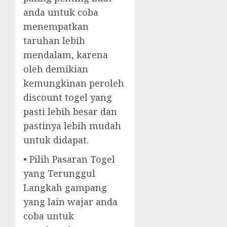
anda untuk coba
menempatkan
taruhan lebih
mendalam, karena
oleh demikian
kemungkinan peroleh
discount togel yang
pasti lebih besar dan
pastinya lebih mudah
untuk didapat.
• Pilih Pasaran Togel
yang Terunggul
Langkah gampang
yang lain wajar anda
coba untuk