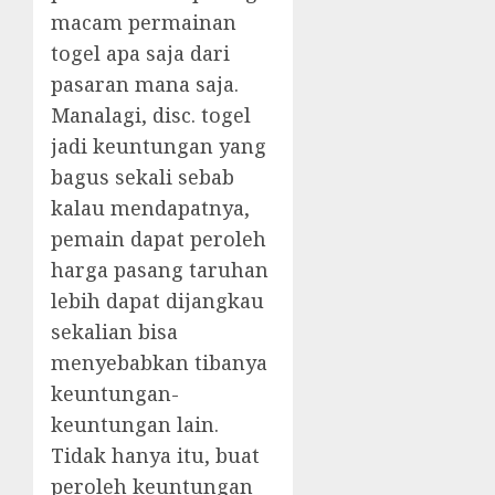
macam permainan
togel apa saja dari
pasaran mana saja.
Manalagi, disc. togel
jadi keuntungan yang
bagus sekali sebab
kalau mendapatnya,
pemain dapat peroleh
harga pasang taruhan
lebih dapat dijangkau
sekalian bisa
menyebabkan tibanya
keuntungan-
keuntungan lain.
Tidak hanya itu, buat
peroleh keuntungan