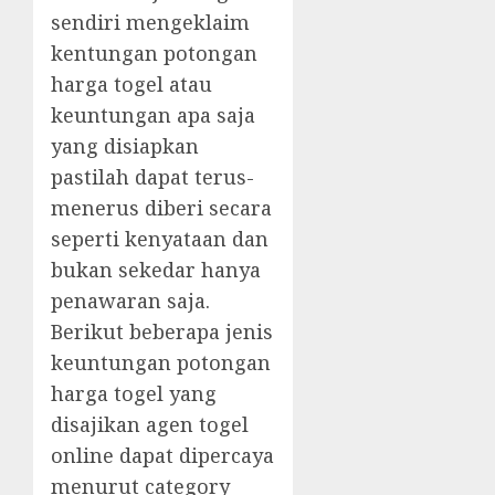
sendiri mengeklaim
kentungan potongan
harga togel atau
keuntungan apa saja
yang disiapkan
pastilah dapat terus-
menerus diberi secara
seperti kenyataan dan
bukan sekedar hanya
penawaran saja.
Berikut beberapa jenis
keuntungan potongan
harga togel yang
disajikan agen togel
online dapat dipercaya
menurut category