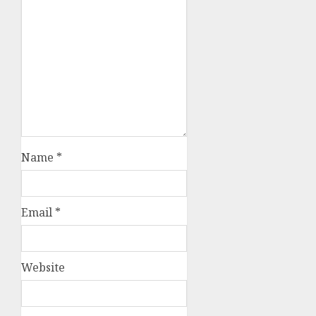
Name
*
Email
*
Website