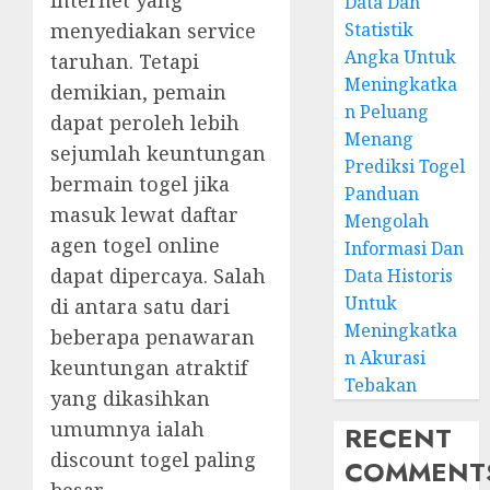
internet yang
Data Dan
menyediakan service
Statistik
Angka Untuk
taruhan. Tetapi
Meningkatka
demikian, pemain
n Peluang
dapat peroleh lebih
Menang
sejumlah keuntungan
Prediksi Togel
bermain togel jika
Panduan
masuk lewat daftar
Mengolah
agen togel online
Informasi Dan
dapat dipercaya. Salah
Data Historis
Untuk
di antara satu dari
Meningkatka
beberapa penawaran
n Akurasi
keuntungan atraktif
Tebakan
yang dikasihkan
umumnya ialah
RECENT
discount togel paling
COMMENT