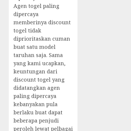
Agen togel paling
dipercaya
memberinya discount
togel tidak
diprioritaskan cuman
buat satu model
taruhan saja. Sama
yang kami ucapkan,
keuntungan dari
discount togel yang
didatangkan agen
paling dipercaya
kebanyakan pula
berlaku buat dapat
beberapa penjudi
peroleh lewat pelbagai