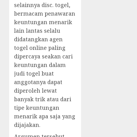
selainnya disc. togel,
bermacam penawaran
keuntungan menarik
lain lantas selalu
didatangkan agen
togel online paling
dipercaya seakan cari
keuntungan dalam
judi togel buat
anggotanya dapat
diperoleh lewat
banyak trik atau dari
tipe keuntungan
menarik apa saja yang
dijajakan.
Argumen tersebut