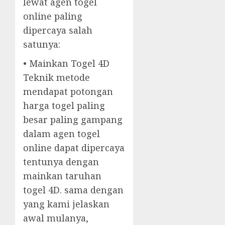
lewat agen togel
online paling
dipercaya salah
satunya:
• Mainkan Togel 4D
Teknik metode
mendapat potongan
harga togel paling
besar paling gampang
dalam agen togel
online dapat dipercaya
tentunya dengan
mainkan taruhan
togel 4D. sama dengan
yang kami jelaskan
awal mulanya,