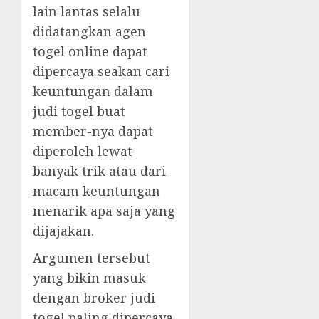
lain lantas selalu
didatangkan agen
togel online dapat
dipercaya seakan cari
keuntungan dalam
judi togel buat
member-nya dapat
diperoleh lewat
banyak trik atau dari
macam keuntungan
menarik apa saja yang
dijajakan.
Argumen tersebut
yang bikin masuk
dengan broker judi
togel paling dipercaya