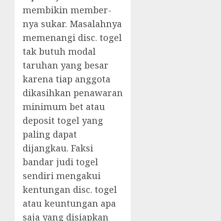
membikin member-
nya sukar. Masalahnya
memenangi disc. togel
tak butuh modal
taruhan yang besar
karena tiap anggota
dikasihkan penawaran
minimum bet atau
deposit togel yang
paling dapat
dijangkau. Faksi
bandar judi togel
sendiri mengakui
kentungan disc. togel
atau keuntungan apa
saja yang disiapkan