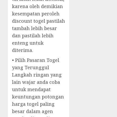
karena oleh demikian
kesempatan peroleh
discount togel pastilah
tambah lebih besar
dan pastilah lebih
enteng untuk
diterima.
• Pilih Pasaran Togel
yang Terunggul
Langkah ringan yang
lain wajar anda coba
untuk mendapat
keuntungan potongan
harga togel paling
besar dalam agen