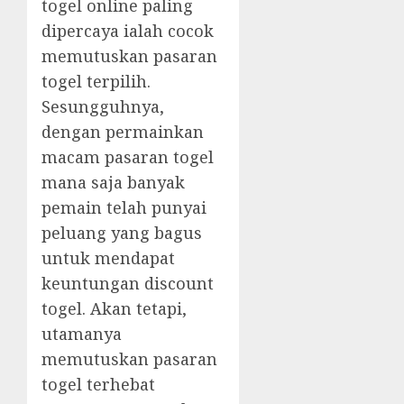
togel online paling
dipercaya ialah cocok
memutuskan pasaran
togel terpilih.
Sesungguhnya,
dengan permainkan
macam pasaran togel
mana saja banyak
pemain telah punyai
peluang yang bagus
untuk mendapat
keuntungan discount
togel. Akan tetapi,
utamanya
memutuskan pasaran
togel terhebat