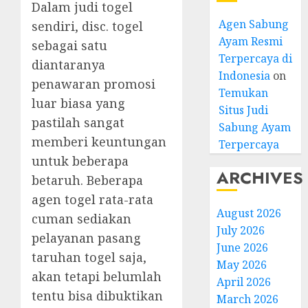
Dalam judi togel
Agen Sabung
sendiri, disc. togel
Ayam Resmi
sebagai satu
Terpercaya di
diantaranya
Indonesia
on
penawaran promosi
Temukan
luar biasa yang
Situs Judi
pastilah sangat
Sabung Ayam
memberi keuntungan
Terpercaya
untuk beberapa
ARCHIVES
betaruh. Beberapa
agen togel rata-rata
August 2026
cuman sediakan
July 2026
pelayanan pasang
June 2026
taruhan togel saja,
May 2026
akan tetapi belumlah
April 2026
tentu bisa dibuktikan
March 2026