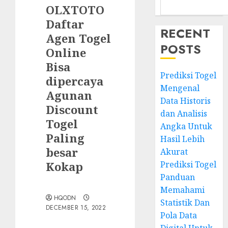
OLXTOTO
Daftar
RECENT
Agen Togel
POSTS
Online
Bisa
Prediksi Togel
dipercaya
Mengenal
Agunan
Data Historis
Discount
dan Analisis
Togel
Angka Untuk
Paling
Hasil Lebih
besar
Akurat
Kokap
Prediksi Togel
Panduan
Memahami
HQODN
Statistik Dan
DECEMBER 15, 2022
Pola Data