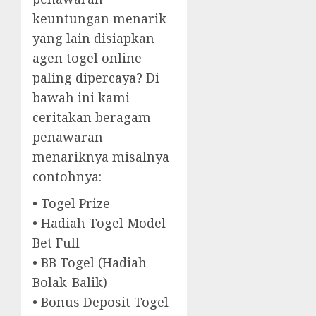
keuntungan menarik
yang lain disiapkan
agen togel online
paling dipercaya? Di
bawah ini kami
ceritakan beragam
penawaran
menariknya misalnya
contohnya:
• Togel Prize
• Hadiah Togel Model
Bet Full
• BB Togel (Hadiah
Bolak-Balik)
• Bonus Deposit Togel