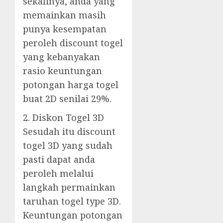
sekalinya, anda yang
memainkan masih
punya kesempatan
peroleh discount togel
yang kebanyakan
rasio keuntungan
potongan harga togel
buat 2D senilai 29%.
2. Diskon Togel 3D
Sesudah itu discount
togel 3D yang sudah
pasti dapat anda
peroleh melalui
langkah permainkan
taruhan togel type 3D.
Keuntungan potongan