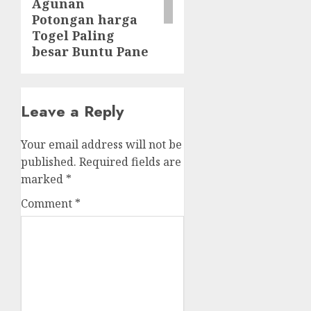
Agunan
Potongan harga
Togel Paling
besar Buntu Pane
Leave a Reply
Your email address will not be
published.
Required fields are
marked
*
Comment
*