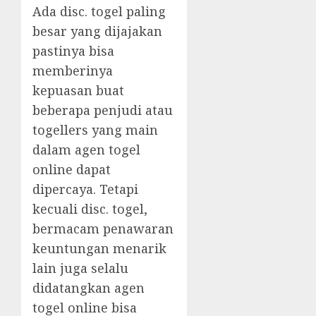
Ada disc. togel paling
besar yang dijajakan
pastinya bisa
memberinya
kepuasan buat
beberapa penjudi atau
togellers yang main
dalam agen togel
online dapat
dipercaya. Tetapi
kecuali disc. togel,
bermacam penawaran
keuntungan menarik
lain juga selalu
didatangkan agen
togel online bisa