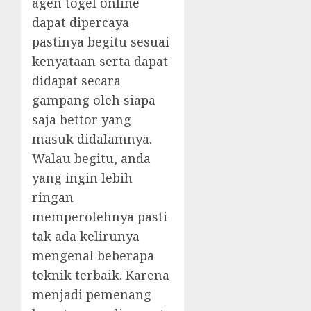
agen togel online
dapat dipercaya
pastinya begitu sesuai
kenyataan serta dapat
didapat secara
gampang oleh siapa
saja bettor yang
masuk didalamnya.
Walau begitu, anda
yang ingin lebih
ringan
memperolehnya pasti
tak ada kelirunya
mengenal beberapa
teknik terbaik. Karena
menjadi pemenang