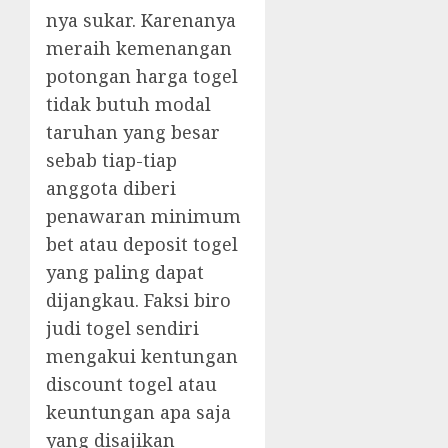
nya sukar. Karenanya
meraih kemenangan
potongan harga togel
tidak butuh modal
taruhan yang besar
sebab tiap-tiap
anggota diberi
penawaran minimum
bet atau deposit togel
yang paling dapat
dijangkau. Faksi biro
judi togel sendiri
mengakui kentungan
discount togel atau
keuntungan apa saja
yang disajikan