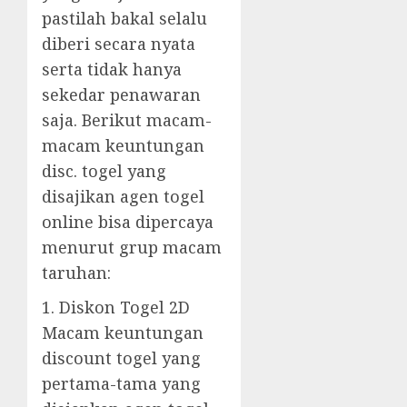
pastilah bakal selalu
diberi secara nyata
serta tidak hanya
sekedar penawaran
saja. Berikut macam-
macam keuntungan
disc. togel yang
disajikan agen togel
online bisa dipercaya
menurut grup macam
taruhan:
1. Diskon Togel 2D
Macam keuntungan
discount togel yang
pertama-tama yang