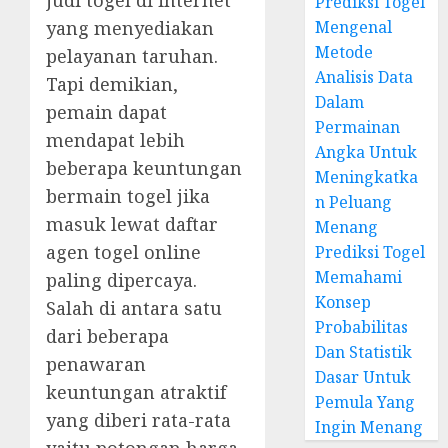
judi togel di internet
Prediksi Togel
yang menyediakan
Mengenal
Metode
pelayanan taruhan.
Analisis Data
Tapi demikian,
Dalam
pemain dapat
Permainan
mendapat lebih
Angka Untuk
beberapa keuntungan
Meningkatka
bermain togel jika
n Peluang
masuk lewat daftar
Menang
agen togel online
Prediksi Togel
Memahami
paling dipercaya.
Konsep
Salah di antara satu
Probabilitas
dari beberapa
Dan Statistik
penawaran
Dasar Untuk
keuntungan atraktif
Pemula Yang
yang diberi rata-rata
Ingin Menang