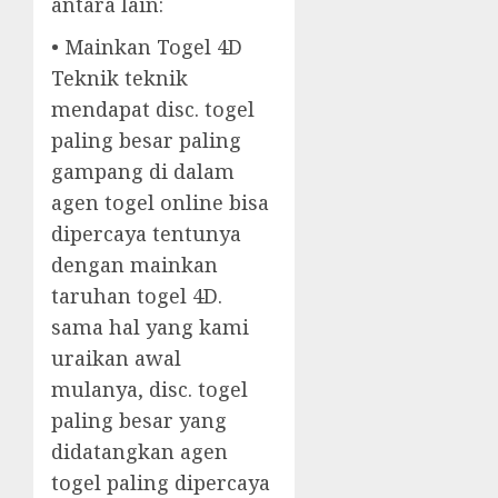
antara lain:
• Mainkan Togel 4D
Teknik teknik
mendapat disc. togel
paling besar paling
gampang di dalam
agen togel online bisa
dipercaya tentunya
dengan mainkan
taruhan togel 4D.
sama hal yang kami
uraikan awal
mulanya, disc. togel
paling besar yang
didatangkan agen
togel paling dipercaya