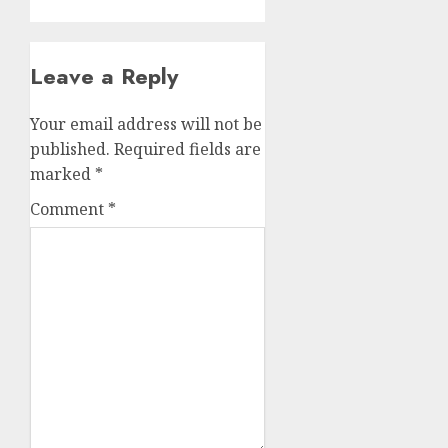
Leave a Reply
Your email address will not be
published.
Required fields are
marked
*
Comment
*