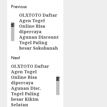
Post
Previous
navigation
OLXTOTO Daftar
Previous
Agen Togel
post:
Online Bisa
dipercaya
Agunan Discount
Togel Paling
besar Sokobanah
Next
OLXTOTO Daftar
Next
Agen Togel
post:
Online Bisa
dipercaya
Agunan Disc.
Togel Paling
besar Kikim
Selatan