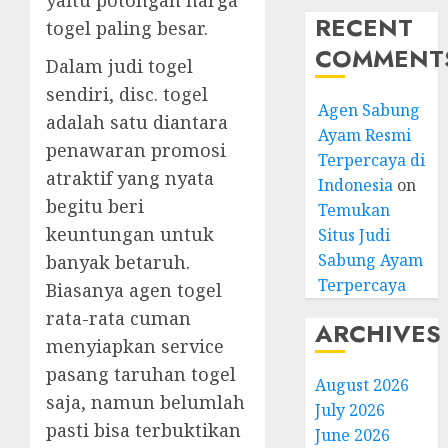
yaitu potongan harga
RECENT
togel paling besar.
COMMENT
Dalam judi togel
sendiri, disc. togel
Agen Sabung
adalah satu diantara
Ayam Resmi
penawaran promosi
Terpercaya di
atraktif yang nyata
Indonesia
on
begitu beri
Temukan
keuntungan untuk
Situs Judi
Sabung Ayam
banyak betaruh.
Terpercaya
Biasanya agen togel
rata-rata cuman
ARCHIVES
menyiapkan service
pasang taruhan togel
August 2026
saja, namun belumlah
July 2026
pasti bisa terbuktikan
June 2026