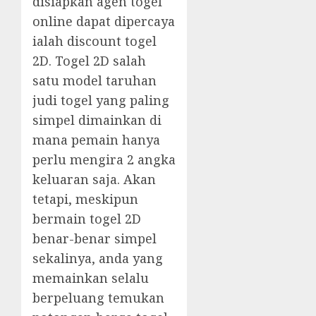
disiapkan agen togel
online dapat dipercaya
ialah discount togel
2D. Togel 2D salah
satu model taruhan
judi togel yang paling
simpel dimainkan di
mana pemain hanya
perlu mengira 2 angka
keluaran saja. Akan
tetapi, meskipun
bermain togel 2D
benar-benar simpel
sekalinya, anda yang
memainkan selalu
berpeluang temukan