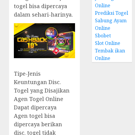
Online
togel bisa dipercaya
Prediksi Togel
dalam sehari-harinya.
Sabung Ayam
Online
Sbobet
Slot Online
Tembak ikan
Online
Tipe-Jenis
Keuntungan Disc.
Togel yang Disajikan
Agen Togel Online
Dapat dipercaya
Agen togel bisa
dipercaya berikan
disc. togel tidak