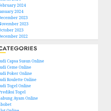
February 2024
January 2024
December 2023
November 2023
October 2023
December 2022
CATEGORIES
Judi Capsa Susun Online
Judi Ceme Online
Judi Poker Online
Judi Roulette Online
Judi Togel Online
Prediksi Togel
Sabung Ayam Online
Sbobet
Slot Online