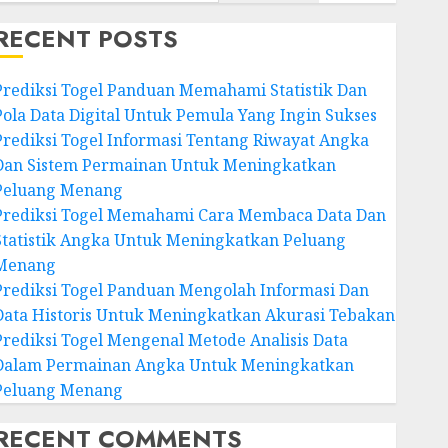
RECENT POSTS
Prediksi Togel Panduan Memahami Statistik Dan
Pola Data Digital Untuk Pemula Yang Ingin Sukses
Prediksi Togel Informasi Tentang Riwayat Angka
Dan Sistem Permainan Untuk Meningkatkan
Peluang Menang
Prediksi Togel Memahami Cara Membaca Data Dan
Statistik Angka Untuk Meningkatkan Peluang
Menang
Prediksi Togel Panduan Mengolah Informasi Dan
Data Historis Untuk Meningkatkan Akurasi Tebakan
Prediksi Togel Mengenal Metode Analisis Data
Dalam Permainan Angka Untuk Meningkatkan
Peluang Menang
RECENT COMMENTS