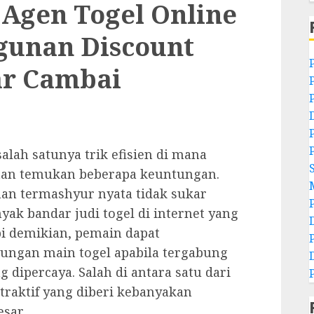
Agen Togel Online
Agunan Discount
ar Cambai
salah satunya trik efisien di mana
tan temukan beberapa keuntungan.
uhan termashyur nyata tidak sukar
yak bandar judi togel di internet yang
i demikian, pemain dapat
ungan main togel apabila tergabung
g dipercaya. Salah di antara satu dari
raktif yang diberi kebanyakan
sar.