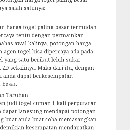
aya salah satunya:
n harga togel paling besar termudah
percaya tentu dengan permainkan
bahas awal kalinya, potongan harga
n agen togel bisa dipercaya ada pada
l yang satu berikut lebih sukar
2D sekalinya. Maka dari itu, dengan
ti anda dapat berkesempatan
 besar.
an Taruhan
 judi togel cuman 1 kali perputaran
a dapat langsung mendapat potongan
ting buat anda buat coba memasangkan
eh demikian kesempatan mendapatkan