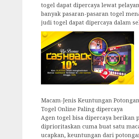
togel dapat dipercaya lewat pelayan
banyak pasaran-pasaran togel menar
judi togel dapat dipercaya dalam se
Macam-Jenis Keuntungan Potongan 
Togel Online Paling dipercaya
Agen togel bisa dipercaya berikan 
diprioritaskan cuma buat satu mac
ucapkan, keuntungan dari potonga