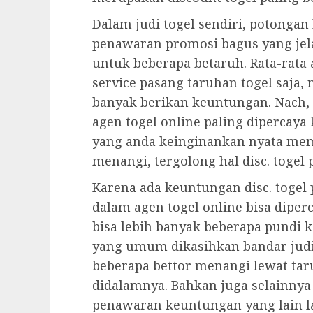
Dalam judi togel sendiri, potongan
penawaran promosi bagus yang je
untuk beberapa betaruh. Rata-rat
service pasang taruhan togel saja,
banyak berikan keuntungan. Nach,
agen togel online paling dipercaya
yang anda keinginankan nyata mem
menangi, tergolong hal disc. togel 
Karena ada keuntungan disc. togel p
dalam agen togel online bisa dip
bisa lebih banyak beberapa pundi k
yang umum dikasihkan bandar judi 
beberapa bettor menangi lewat ta
didalamnya. Bahkan juga selainnya 
penawaran keuntungan yang lain la