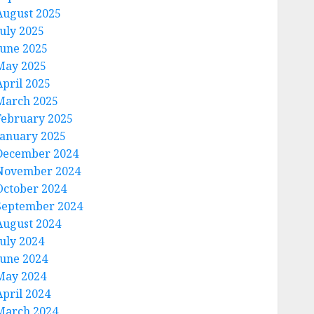
August 2025
July 2025
June 2025
May 2025
April 2025
March 2025
February 2025
January 2025
December 2024
November 2024
October 2024
September 2024
August 2024
July 2024
June 2024
May 2024
April 2024
March 2024