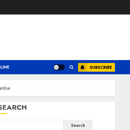
LINE
SUBSCRIBE
ambai
SEARCH
Search