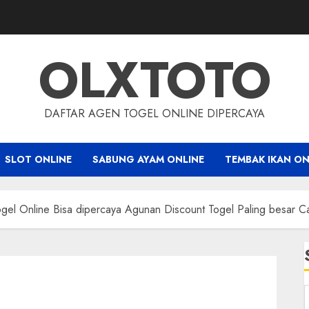
OLXTOTO
DAFTAR AGEN TOGEL ONLINE DIPERCAYA
SLOT ONLINE
SABUNG AYAM ONLINE
TEMBAK IKAN ON
l Online Bisa dipercaya Agunan Discount Togel Paling besar C