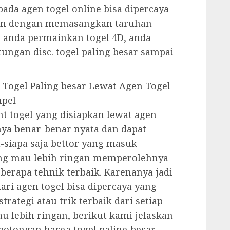
pada agen togel online bisa dipercaya
an dengan memasangkan taruhan
u anda permainkan togel 4D, anda
ngan disc. togel paling besar sampai
Togel Paling besar Lewat Agen Togel
mpel
 togel yang disiapkan lewat agen
inya benar-benar nyata dan dapat
-siapa saja bettor yang masuk
ang mau lebih ringan memperolehnya
eberapa tehnik terbaik. Karenanya jadi
ri agen togel bisa dipercaya yang
ategi atau trik terbaik dari setiap
u lebih ringan, berikut kami jelaskan
otongan harga togel paling besar