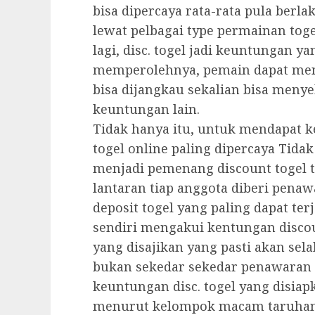
bisa dipercaya rata-rata pula berl
lewat pelbagai type permainan toge
lagi, disc. togel jadi keuntungan y
memperolehnya, pemain dapat men
bisa dijangkau sekalian bisa meny
keuntungan lain.
Tidak hanya itu, untuk mendapat k
togel online paling dipercaya Tid
menjadi pemenang discount togel 
lantaran tiap anggota diberi pena
deposit togel yang paling dapat ter
sendiri mengakui kentungan discou
yang disajikan yang pasti akan sela
bukan sekedar sekedar penawaran
keuntungan disc. togel yang disiap
menurut kelompok macam taruhan