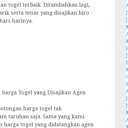
an togel terbaik. Ditambahkan lagi,
ik serta tenar yang disajikan biro
hari-harinya.
harga Togel yang Disajikan Agen
potongan harga togel tak
am taruhan saja. Sama yang kami
n harga togel yang didatangkan agen