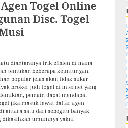
Agen Togel Online
gunan Disc. Togel
 Musi
satu diantaranya trik efisien di mana
tan temukan beberapa keuntungan.
uhan popular jelas akan tidak sukar
yak broker judi togel di internet yang
 demikian, pemain dapat mendapat
gel jika masuk lewat daftar agen
 di antara satu dari sebegitu banyak
g dikasihkan umumnya yakni