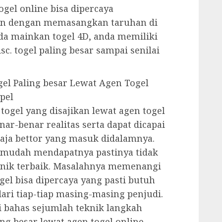
togel online bisa dipercaya
an dengan memasangkan taruhan di
nda mainkan togel 4D, anda memiliki
. togel paling besar sampai senilai
gel Paling besar Lewat Agen Togel
pel
 togel yang disajikan lewat agen togel
nar-benar realitas serta dapat dicapai
aja bettor yang masuk didalamnya.
h mudah mendapatnya pastinya tidak
knik terbaik. Masalahnya memenangi
gel bisa dipercaya yang pasti butuh
dari tiap-tiap masing-masing penjudi.
i bahas sejumlah teknik langkah
ng besar lewat agen togel online