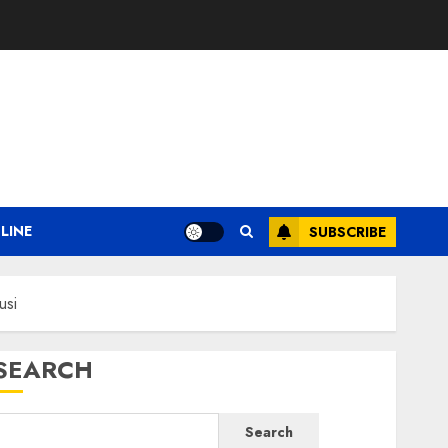
LINE
SUBSCRIBE
usi
SEARCH
Search