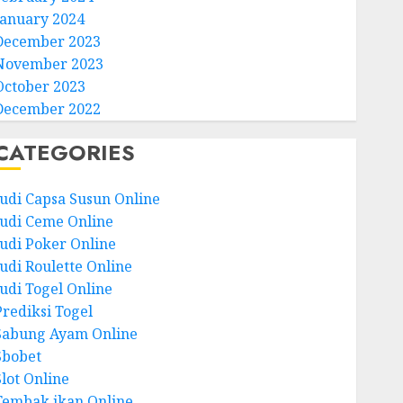
January 2024
December 2023
November 2023
October 2023
December 2022
CATEGORIES
Judi Capsa Susun Online
Judi Ceme Online
Judi Poker Online
Judi Roulette Online
Judi Togel Online
Prediksi Togel
Sabung Ayam Online
Sbobet
Slot Online
Tembak ikan Online