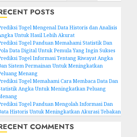
RECENT POSTS
Prediksi Togel Mengenal Data Historis dan Analisis
Angka Untuk Hasil Lebih Akurat
Prediksi Togel Panduan Memahami Statistik Dan
Pola Data Digital Untuk Pemula Yang Ingin Sukses
Prediksi Togel Informasi Tentang Riwayat Angka
Dan Sistem Permainan Untuk Meningkatkan
Peluang Menang
Prediksi Togel Memahami Cara Membaca Data Dan
Statistik Angka Untuk Meningkatkan Peluang
Menang
Prediksi Togel Panduan Mengolah Informasi Dan
Data Historis Untuk Meningkatkan Akurasi Tebakan
RECENT COMMENTS