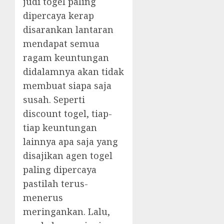
judi togel paling
dipercaya kerap
disarankan lantaran
mendapat semua
ragam keuntungan
didalamnya akan tidak
membuat siapa saja
susah. Seperti
discount togel, tiap-
tiap keuntungan
lainnya apa saja yang
disajikan agen togel
paling dipercaya
pastilah terus-
menerus
meringankan. Lalu,