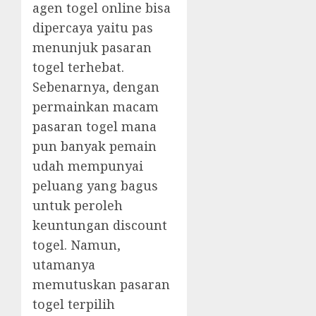
agen togel online bisa
dipercaya yaitu pas
menunjuk pasaran
togel terhebat.
Sebenarnya, dengan
permainkan macam
pasaran togel mana
pun banyak pemain
udah mempunyai
peluang yang bagus
untuk peroleh
keuntungan discount
togel. Namun,
utamanya
memutuskan pasaran
togel terpilih