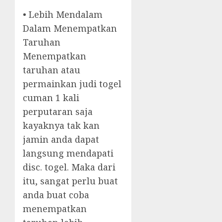
• Lebih Mendalam
Dalam Menempatkan
Taruhan
Menempatkan
taruhan atau
permainkan judi togel
cuman 1 kali
perputaran saja
kayaknya tak kan
jamin anda dapat
langsung mendapati
disc. togel. Maka dari
itu, sangat perlu buat
anda buat coba
menempatkan