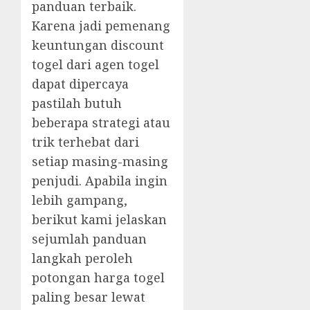
panduan terbaik.
Karena jadi pemenang
keuntungan discount
togel dari agen togel
dapat dipercaya
pastilah butuh
beberapa strategi atau
trik terhebat dari
setiap masing-masing
penjudi. Apabila ingin
lebih gampang,
berikut kami jelaskan
sejumlah panduan
langkah peroleh
potongan harga togel
paling besar lewat