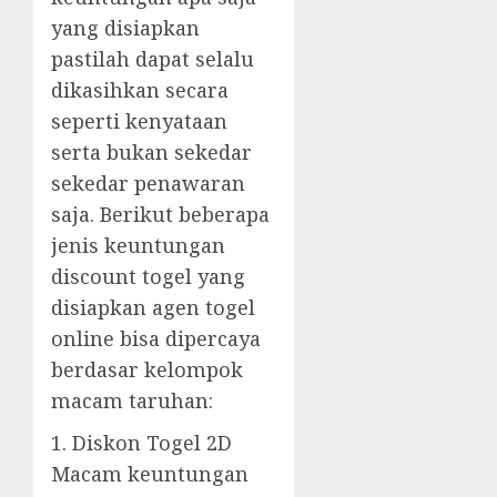
yang disiapkan
pastilah dapat selalu
dikasihkan secara
seperti kenyataan
serta bukan sekedar
sekedar penawaran
saja. Berikut beberapa
jenis keuntungan
discount togel yang
disiapkan agen togel
online bisa dipercaya
berdasar kelompok
macam taruhan:
1. Diskon Togel 2D
Macam keuntungan