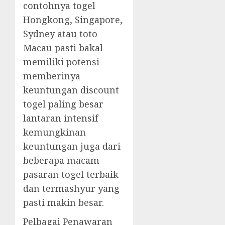
contohnya togel
Hongkong, Singapore,
Sydney atau toto
Macau pasti bakal
memiliki potensi
memberinya
keuntungan discount
togel paling besar
lantaran intensif
kemungkinan
keuntungan juga dari
beberapa macam
pasaran togel terbaik
dan termashyur yang
pasti makin besar.
Pelbagai Penawaran