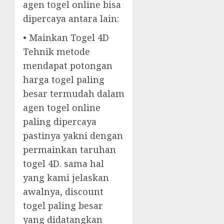
agen togel online bisa
dipercaya antara lain:
• Mainkan Togel 4D
Tehnik metode
mendapat potongan
harga togel paling
besar termudah dalam
agen togel online
paling dipercaya
pastinya yakni dengan
permainkan taruhan
togel 4D. sama hal
yang kami jelaskan
awalnya, discount
togel paling besar
yang didatangkan