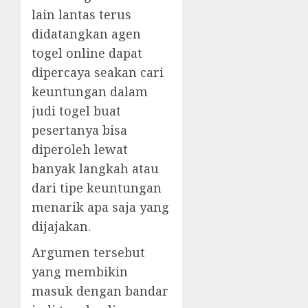
lain lantas terus
didatangkan agen
togel online dapat
dipercaya seakan cari
keuntungan dalam
judi togel buat
pesertanya bisa
diperoleh lewat
banyak langkah atau
dari tipe keuntungan
menarik apa saja yang
dijajakan.
Argumen tersebut
yang membikin
masuk dengan bandar