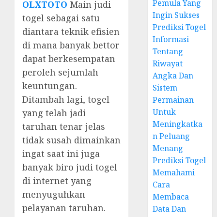
Pemula Yang
OLXTOTO
Main judi
Ingin Sukses
togel sebagai satu
Prediksi Togel
diantara teknik efisien
Informasi
di mana banyak bettor
Tentang
dapat berkesempatan
Riwayat
peroleh sejumlah
Angka Dan
keuntungan.
Sistem
Ditambah lagi, togel
Permainan
Untuk
yang telah jadi
Meningkatka
taruhan tenar jelas
n Peluang
tidak susah dimainkan
Menang
ingat saat ini juga
Prediksi Togel
banyak biro judi togel
Memahami
di internet yang
Cara
menyuguhkan
Membaca
pelayanan taruhan.
Data Dan