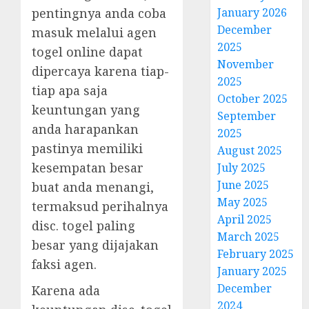
pentingnya anda coba
January 2026
December
masuk melalui agen
2025
togel online dapat
November
dipercaya karena tiap-
2025
tiap apa saja
October 2025
keuntungan yang
September
anda harapankan
2025
pastinya memiliki
August 2025
kesempatan besar
July 2025
June 2025
buat anda menangi,
May 2025
termaksud perihalnya
April 2025
disc. togel paling
March 2025
besar yang dijajakan
February 2025
faksi agen.
January 2025
December
Karena ada
2024