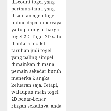
discount togel yang
pertama-tama yang
disajikan agen togel
online dapat dipercaya
yaitu potongan harga
togel 2D. Togel 2D satu
diantara model
taruhan judi togel
yang paling simpel
dimainkan di mana
pemain sekedar butuh
menerka 2 angka
keluaran saja. Tetapi,
walaupun main togel
2D benar-benar
ringan sekalinya, anda