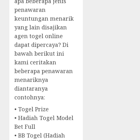
apa beberapa jenis
penawaran
keuntungan menarik
yang lain disajikan
agen togel online
dapat dipercaya? Di
bawah berikut ini
kami ceritakan
beberapa penawaran
menariknya
diantaranya
contohnya:
• Togel Prize
• Hadiah Togel Model
Bet Full
• BB Togel (Hadiah