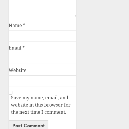
Name
*
Email
*
Website
Save my name, email, and
website in this browser for
the next time I comment.