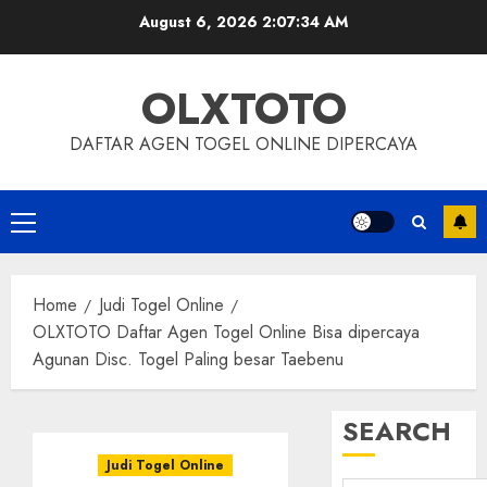
Skip
August 6, 2026
2:07:35 AM
to
content
OLXTOTO
DAFTAR AGEN TOGEL ONLINE DIPERCAYA
Primary
Menu
Home
Judi Togel Online
OLXTOTO Daftar Agen Togel Online Bisa dipercaya
Agunan Disc. Togel Paling besar Taebenu
SEARCH
Judi Togel Online