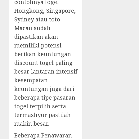
contohnya togel
Hongkong, Singapore,
Sydney atau toto
Macau sudah
dipastikan akan
memiliki potensi
berikan keuntungan
discount togel paling
besar lantaran intensif
kesempatan
keuntungan juga dari
beberapa tipe pasaran
togel terpilih serta
termashyur pastilah
makin besar.
Beberapa Penawaran