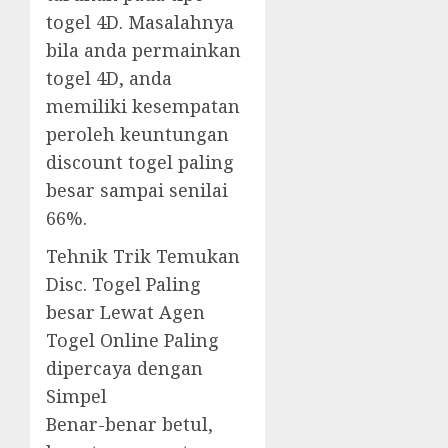
togel 4D. Masalahnya
bila anda permainkan
togel 4D, anda
memiliki kesempatan
peroleh keuntungan
discount togel paling
besar sampai senilai
66%.
Tehnik Trik Temukan
Disc. Togel Paling
besar Lewat Agen
Togel Online Paling
dipercaya dengan
Simpel
Benar-benar betul,