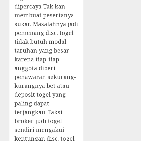
dipercaya Tak kan
membuat pesertanya
sukar. Masalahnya jadi
pemenang disc. togel
tidak butuh modal
taruhan yang besar
karena tiap-tiap
anggota diberi
penawaran sekurang-
kurangnya bet atau
deposit togel yang
paling dapat
terjangkau. Faksi
broker judi togel
sendiri mengakui
kentungan disc. togel