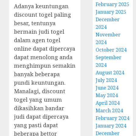
February 2025
Adanya keuntungan
January 2025
discount togel paling
December
besar, tentunya
2024
bermain judi togel
November
dalam agen togel
2024
online dapat dipercaya
October 2024
dapat menolong anda
September
2024
menghimpun semakin
August 2024
banyak beberapa
July 2024
pundi keuntungan.
June 2024
Manalagi, discount
May 2024
togel yang umum
April 2024
dikasihkan bandar
March 2024
judi dapat dipercaya
February 2024
yang pasti dapat
January 2024
beberapa bettor
December