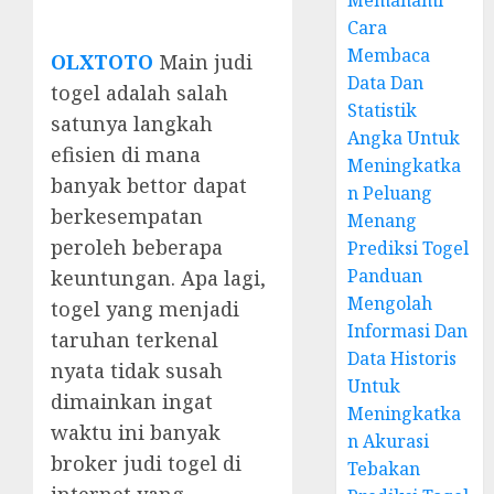
Memahami
Cara
Membaca
OLXTOTO
Main judi
Data Dan
togel adalah salah
Statistik
satunya langkah
Angka Untuk
efisien di mana
Meningkatka
banyak bettor dapat
n Peluang
berkesempatan
Menang
peroleh beberapa
Prediksi Togel
Panduan
keuntungan. Apa lagi,
Mengolah
togel yang menjadi
Informasi Dan
taruhan terkenal
Data Historis
nyata tidak susah
Untuk
dimainkan ingat
Meningkatka
waktu ini banyak
n Akurasi
broker judi togel di
Tebakan