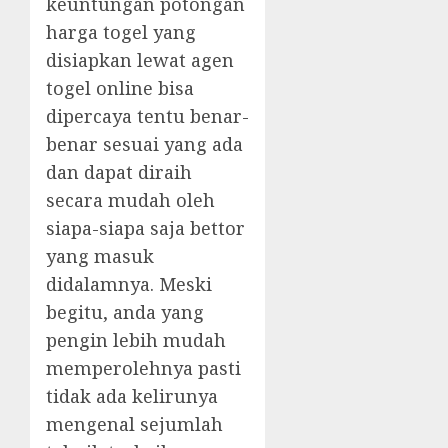
keuntungan potongan
harga togel yang
disiapkan lewat agen
togel online bisa
dipercaya tentu benar-
benar sesuai yang ada
dan dapat diraih
secara mudah oleh
siapa-siapa saja bettor
yang masuk
didalamnya. Meski
begitu, anda yang
pengin lebih mudah
memperolehnya pasti
tidak ada kelirunya
mengenal sejumlah