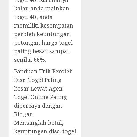
kalau anda mainkan
togel 4D, anda
memiliki kesempatan
peroleh keuntungan
potongan harga togel
paling besar sampai
senilai 66%.
Panduan Trik Peroleh
Disc. Togel Paling
besar Lewat Agen
Togel Online Paling
dipercaya dengan
Ringan
Memanglah betul,
keuntungan disc. togel