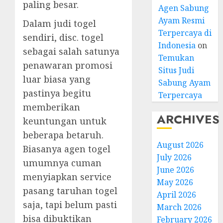
paling besar.
Agen Sabung
Ayam Resmi
Dalam judi togel
Terpercaya di
sendiri, disc. togel
Indonesia
on
sebagai salah satunya
Temukan
penawaran promosi
Situs Judi
luar biasa yang
Sabung Ayam
pastinya begitu
Terpercaya
memberikan
ARCHIVES
keuntungan untuk
beberapa betaruh.
August 2026
Biasanya agen togel
July 2026
umumnya cuman
June 2026
menyiapkan service
May 2026
pasang taruhan togel
April 2026
saja, tapi belum pasti
March 2026
bisa dibuktikan
February 2026