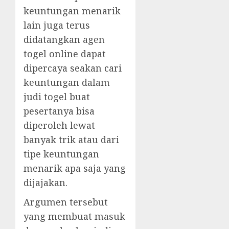
keuntungan menarik
lain juga terus
didatangkan agen
togel online dapat
dipercaya seakan cari
keuntungan dalam
judi togel buat
pesertanya bisa
diperoleh lewat
banyak trik atau dari
tipe keuntungan
menarik apa saja yang
dijajakan.
Argumen tersebut
yang membuat masuk