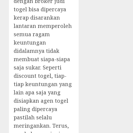
dengan broker judi
togel bisa dipercaya
kerap disarankan
lantaran memperoleh
semua ragam
keuntungan
didalamnya tidak
membuat siapa-siapa
saja sukar. Seperti
discount togel, tiap-
tiap keuntungan yang
lain apa saja yang
disiapkan agen togel
paling dipercaya
pastilah selalu
meringankan. Terus,