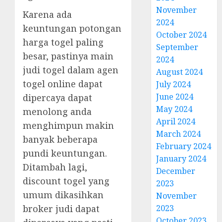
November
Karena ada
2024
keuntungan potongan
October 2024
harga togel paling
September
besar, pastinya main
2024
judi togel dalam agen
August 2024
togel online dapat
July 2024
June 2024
dipercaya dapat
May 2024
menolong anda
April 2024
menghimpun makin
March 2024
banyak beberapa
February 2024
pundi keuntungan.
January 2024
Ditambah lagi,
December
discount togel yang
2023
umum dikasihkan
November
broker judi dapat
2023
October 2023