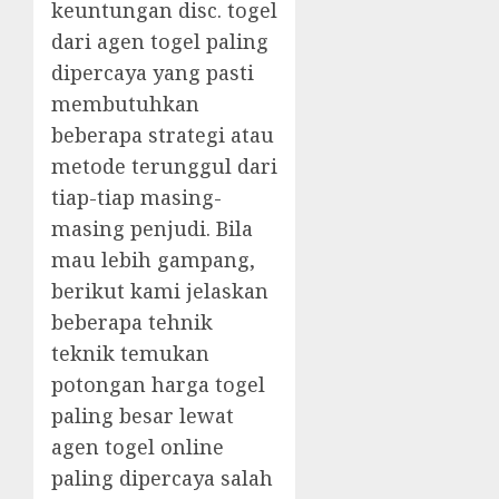
keuntungan disc. togel
dari agen togel paling
dipercaya yang pasti
membutuhkan
beberapa strategi atau
metode terunggul dari
tiap-tiap masing-
masing penjudi. Bila
mau lebih gampang,
berikut kami jelaskan
beberapa tehnik
teknik temukan
potongan harga togel
paling besar lewat
agen togel online
paling dipercaya salah