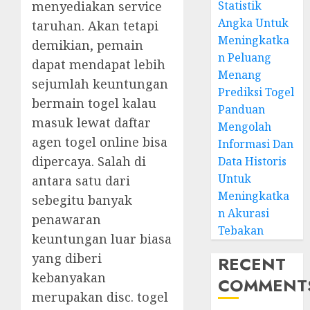
menyediakan service
Statistik
Angka Untuk
taruhan. Akan tetapi
Meningkatka
demikian, pemain
n Peluang
dapat mendapat lebih
Menang
sejumlah keuntungan
Prediksi Togel
bermain togel kalau
Panduan
masuk lewat daftar
Mengolah
agen togel online bisa
Informasi Dan
dipercaya. Salah di
Data Historis
Untuk
antara satu dari
Meningkatka
sebegitu banyak
n Akurasi
penawaran
Tebakan
keuntungan luar biasa
yang diberi
RECENT
kebanyakan
COMMENT
merupakan disc. togel