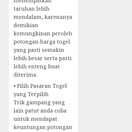
menempatkan
taruhan lebih
mendalam, karenanya
demikian
kemungkinan peroleh
potongan harga togel
yang pasti semakin
lebih besar serta pasti
lebih enteng buat
diterima.
• Pilih Pasaran Togel
yang Terpilih
Trik gampang yang
lain patut anda coba
untuk mendapat
keuntungan potongan