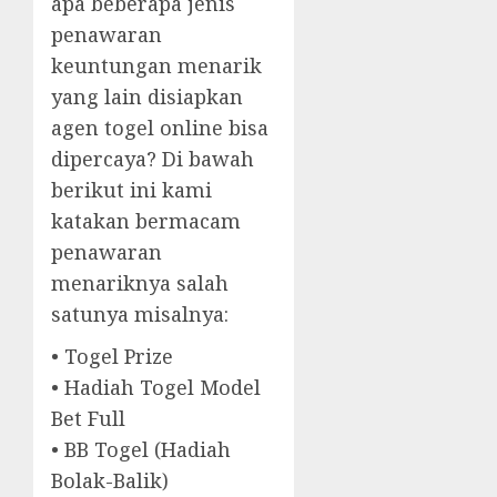
apa beberapa jenis
penawaran
keuntungan menarik
yang lain disiapkan
agen togel online bisa
dipercaya? Di bawah
berikut ini kami
katakan bermacam
penawaran
menariknya salah
satunya misalnya:
• Togel Prize
• Hadiah Togel Model
Bet Full
• BB Togel (Hadiah
Bolak-Balik)