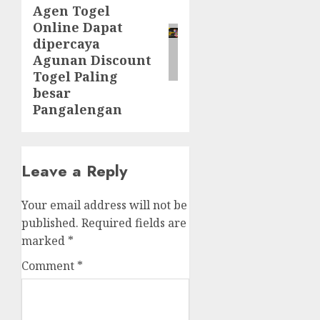
Agen Togel
post:
Online Dapat
dipercaya
Agunan Discount
Togel Paling
besar
Pangalengan
Leave a Reply
Your email address will not be
published.
Required fields are
marked
*
Comment
*