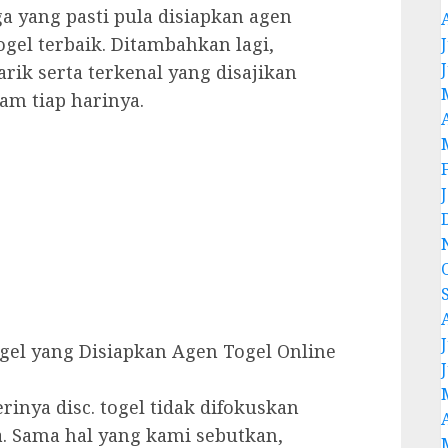
 yang pasti pula disiapkan agen
togel terbaik. Ditambahkan lagi,
ik serta terkenal yang disajikan
lam tiap harinya.
gel yang Disiapkan Agen Togel Online
inya disc. togel tidak difokuskan
a. Sama hal yang kami sebutkan,