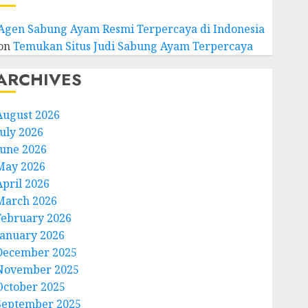
Agen Sabung Ayam Resmi Terpercaya di Indonesia
on
Temukan Situs Judi Sabung Ayam Terpercaya
ARCHIVES
August 2026
July 2026
June 2026
May 2026
April 2026
March 2026
February 2026
January 2026
December 2025
November 2025
October 2025
September 2025