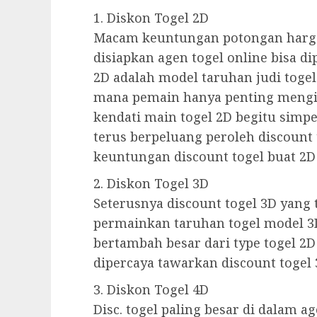
1. Diskon Togel 2D
Macam keuntungan potongan harga 
disiapkan agen togel online bisa di
2D adalah model taruhan judi toge
mana pemain hanya penting mengira
kendati main togel 2D begitu simp
terus berpeluang peroleh discount
keuntungan discount togel buat 2D 
2. Diskon Togel 3D
Seterusnya discount togel 3D yang
permainkan taruhan togel model 3D
bertambah besar dari type togel 2D
dipercaya tawarkan discount togel 
3. Diskon Togel 4D
Disc. togel paling besar di dalam a