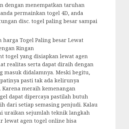
an dengan menempatkan taruhan
a anda permainkan togel 4D, anda
ngan disc. togel paling besar sampai
harga Togel Paling besar Lewat
dengan Ringan
 togel yang disiapkan lewat agen
mat realitas serta dapat diraih dengan
ng masuk didalamnya. Meski begitu,
atinya pasti tak ada kelirunya
k. Karena meraih kemenangan
gel dapat dipercaya pastilah butuh
lih dari setiap semasing penjudi. Kalau
i uraikan sejumlah teknik langkah
r lewat agen togel online bisa