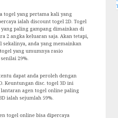
togel yang pertama kali yang
percaya ialah discount togel 2D. Togel
l yang paling gampang dimainkan di
 2 angka keluaran saja. Akan tetapi,
el sekalinya, anda yang memainkan
 togel yang umumnya rasio
senilai 29%.
 tentu dapat anda peroleh dengan
. Keuntungan disc. togel 3D ini
 lantaran agen togel online paling
3D ialah sejumlah 59%.
gen togel online bisa dipercaya