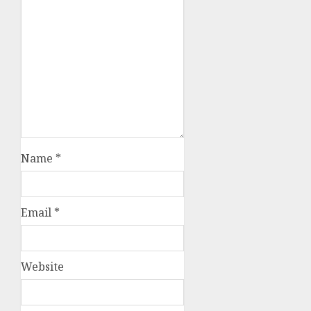
Name
*
Email
*
Website