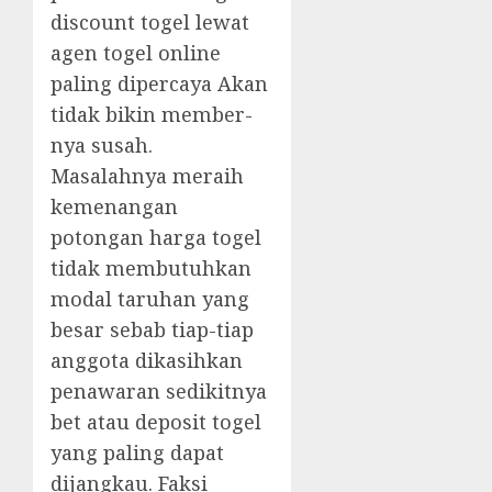
discount togel lewat
agen togel online
paling dipercaya Akan
tidak bikin member-
nya susah.
Masalahnya meraih
kemenangan
potongan harga togel
tidak membutuhkan
modal taruhan yang
besar sebab tiap-tiap
anggota dikasihkan
penawaran sedikitnya
bet atau deposit togel
yang paling dapat
dijangkau. Faksi