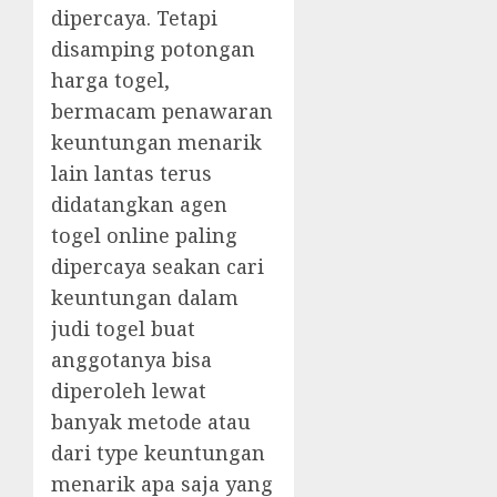
dipercaya. Tetapi
disamping potongan
harga togel,
bermacam penawaran
keuntungan menarik
lain lantas terus
didatangkan agen
togel online paling
dipercaya seakan cari
keuntungan dalam
judi togel buat
anggotanya bisa
diperoleh lewat
banyak metode atau
dari type keuntungan
menarik apa saja yang