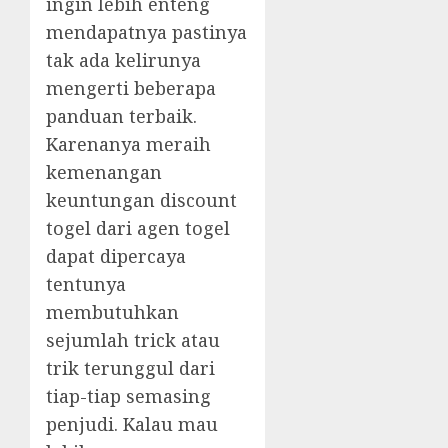
ingin lebih enteng
mendapatnya pastinya
tak ada kelirunya
mengerti beberapa
panduan terbaik.
Karenanya meraih
kemenangan
keuntungan discount
togel dari agen togel
dapat dipercaya
tentunya
membutuhkan
sejumlah trick atau
trik terunggul dari
tiap-tiap semasing
penjudi. Kalau mau