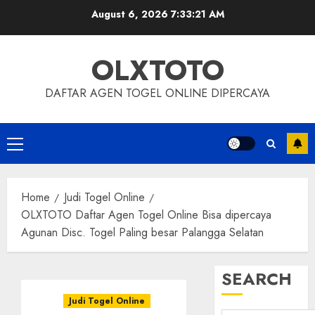
Skip
August 6, 2026
7:33:22 AM
to
content
OLXTOTO
DAFTAR AGEN TOGEL ONLINE DIPERCAYA
Primary
Menu
Home
Judi Togel Online
OLXTOTO Daftar Agen Togel Online Bisa dipercaya
Agunan Disc. Togel Paling besar Palangga Selatan
SEARCH
Judi Togel Online