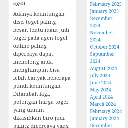
agen.
February 2025
January 2025
Adanya keuntungan
December
disc. togel paling
2024
besar, tentu main judi
November
togel pada agen togel
2024
online paling
October 2024
dipercaya dapat
September
2024
menolong anda
August 2024
menghimpun bisa
July 2024
lebih banyak beberapa
June 2024
pundi keuntungan.
May 2024
Ditambah lagi,
April 2024
potongan harga togel
March 2024
yang umum
February 2024
dikasihkan biro judi
January 2024
paling dipercaya yang
December