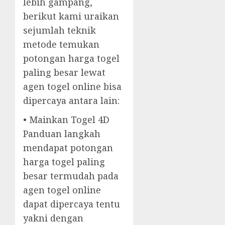
lebih gampang,
berikut kami uraikan
sejumlah teknik
metode temukan
potongan harga togel
paling besar lewat
agen togel online bisa
dipercaya antara lain:
• Mainkan Togel 4D
Panduan langkah
mendapat potongan
harga togel paling
besar termudah pada
agen togel online
dapat dipercaya tentu
yakni dengan