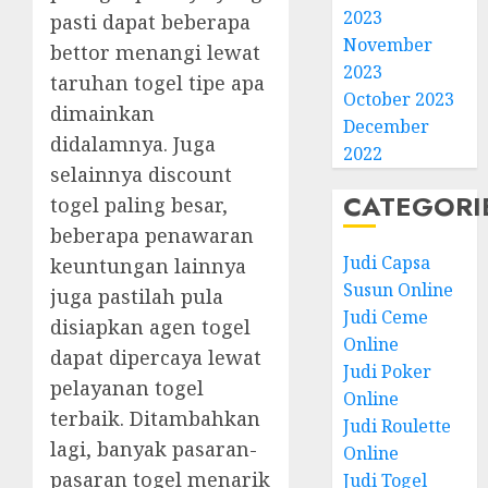
2023
pasti dapat beberapa
November
bettor menangi lewat
2023
taruhan togel tipe apa
October 2023
dimainkan
December
didalamnya. Juga
2022
selainnya discount
CATEGORI
togel paling besar,
beberapa penawaran
Judi Capsa
keuntungan lainnya
Susun Online
juga pastilah pula
Judi Ceme
disiapkan agen togel
Online
dapat dipercaya lewat
Judi Poker
pelayanan togel
Online
terbaik. Ditambahkan
Judi Roulette
lagi, banyak pasaran-
Online
pasaran togel menarik
Judi Togel