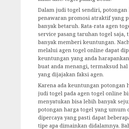
Dalam judi togel sendiri, potongan
penawaran promosi atraktif yang p
banyak betaruh. Rata-rata agen 
service pasang taruhan togel saja, 
banyak memberi keuntungan. Nach,
melalui agen togel online dapat dip
keuntungan yang anda harapankan
buat anda menangi, termaksud hal 
yang dijajakan faksi agen.
Karena ada keuntungan potongan ha
judi togel pada agen togel online 
menyatukan bisa lebih banyak seju
potongan harga togel yang umum d
dipercaya yang pasti dapat beberap
tipe apa dimainkan didalamnya. Ba