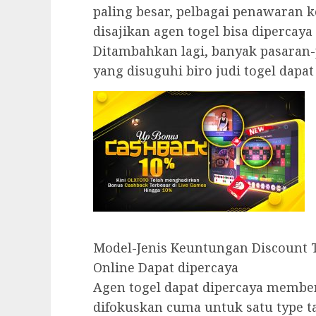
paling besar, pelbagai penawaran k
disajikan agen togel bisa dipercaya 
Ditambahkan lagi, banyak pasaran-
yang disuguhi biro judi togel dapa
Model-Jenis Keuntungan Discount T
Online Dapat dipercaya
Agen togel dapat dipercaya member
difokuskan cuma untuk satu type t