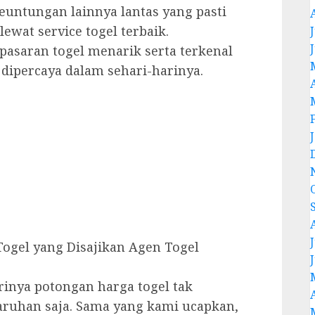
euntungan lainnya lantas yang pasti
lewat service togel terbaik.
pasaran togel menarik serta terkenal
t dipercaya dalam sehari-harinya.
ogel yang Disajikan Agen Togel
inya potongan harga togel tak
aruhan saja. Sama yang kami ucapkan,