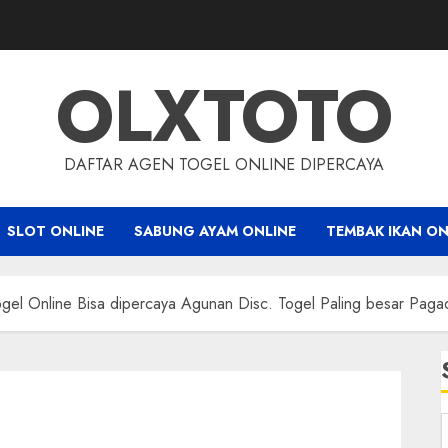
OLXTOTO
DAFTAR AGEN TOGEL ONLINE DIPERCAYA
SLOT ONLINE
SABUNG AYAM ONLINE
TEMBAK IKAN ON
l Online Bisa dipercaya Agunan Disc. Togel Paling besar Paga