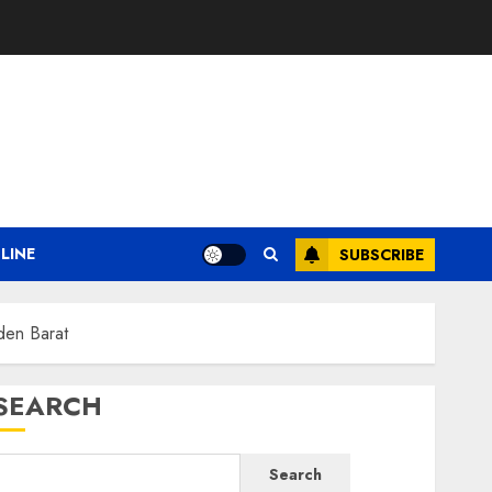
LINE
SUBSCRIBE
den Barat
SEARCH
Search