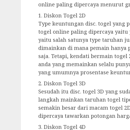
online paling dipercaya menurut g
1. Diskon Togel 2D
Type keuntungan disc. togel yang 
togel online paling dipercaya yaitu
yaitu salah satunya type taruhan j
dimainkan di mana pemain hanya 
saja. Tetapi, kendati bermain toge
anda yang memainkan selalu punya
yang umumnya prosentase keuntunga
2. Diskon Togel 3D
Sesudah itu disc. togel 3D yang su
langkah mainkan taruhan togel tipe
semakin besar dari macam togel 2D
dipercaya tawarkan potongan harga
3. Diskon Togel 4D