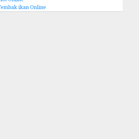
Tembak ikan Online