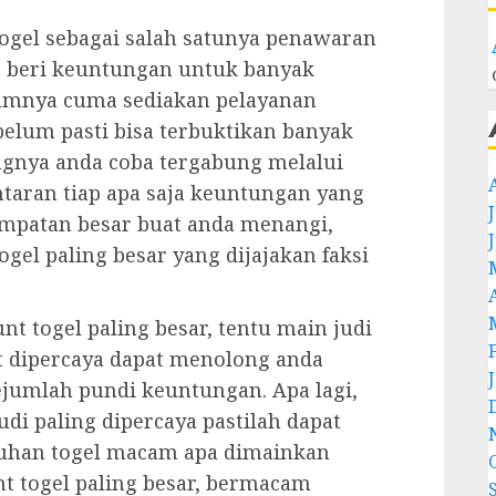
 togel sebagai salah satunya penawaran
n beri keuntungan untuk banyak
umnya cuma sediakan pelayanan
belum pasti bisa terbuktikan banyak
gnya anda coba tergabung melalui
antaran tiap apa saja keuntungan yang
mpatan besar buat anda menangi,
gel paling besar yang dijajakan faksi
t togel paling besar, tentu main judi
at dipercaya dapat menolong anda
umlah pundi keuntungan. Apa lagi,
udi paling dipercaya pastilah dapat
ruhan togel macam apa dimainkan
nt togel paling besar, bermacam