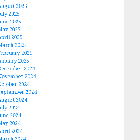
August 2025
July 2025
June 2025
May 2025
April 2025
March 2025
February 2025
January 2025
December 2024
November 2024
October 2024
September 2024
August 2024
July 2024
June 2024
May 2024
April 2024
March 2024