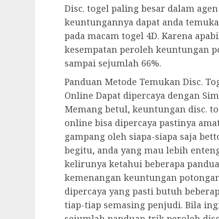
Disc. togel paling besar dalam agen
keuntungannya dapat anda temuk
pada macam togel 4D. Karena apabi
kesempatan peroleh keuntungan po
sampai sejumlah 66%.
Panduan Metode Temukan Disc. Tog
Online Dapat dipercaya dengan Sim
Memang betul, keuntungan disc. to
online bisa dipercaya pastinya ama
gampang oleh siapa-siapa saja be
begitu, anda yang mau lebih enten
kelirunya ketahui beberapa pandua
kemenangan keuntungan potongan h
dipercaya yang pasti butuh beberap
tiap-tiap semasing penjudi. Bila in
sejumlah panduan trik peroleh disc