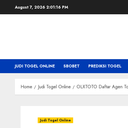
Skip
August 7, 2026
2:01:17 PM
to
content
JUDI TOGEL ONLINE
SBOBET
PREDIKSI TOGEL
Home
Judi Togel Online
OLXTOTO Daftar Agen Toge
Judi Togel Online