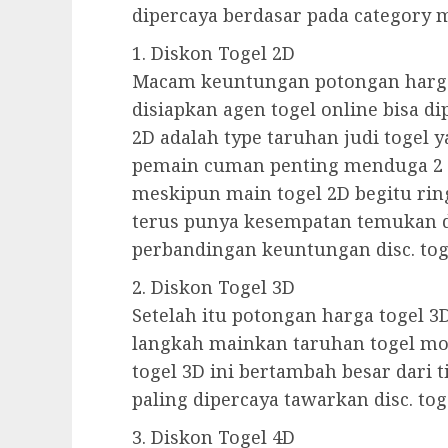
dipercaya berdasar pada category 
1. Diskon Togel 2D
Macam keuntungan potongan harga
disiapkan agen togel online bisa di
2D adalah type taruhan judi togel 
pemain cuman penting menduga 2 an
meskipun main togel 2D begitu ri
terus punya kesempatan temukan di
perbandingan keuntungan disc. toge
2. Diskon Togel 3D
Setelah itu potongan harga togel 3
langkah mainkan taruhan togel mo
togel 3D ini bertambah besar dari t
paling dipercaya tawarkan disc. tog
3. Diskon Togel 4D