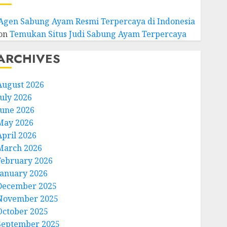
Agen Sabung Ayam Resmi Terpercaya di Indonesia
on
Temukan Situs Judi Sabung Ayam Terpercaya
ARCHIVES
August 2026
July 2026
June 2026
May 2026
April 2026
March 2026
February 2026
January 2026
December 2025
November 2025
October 2025
September 2025