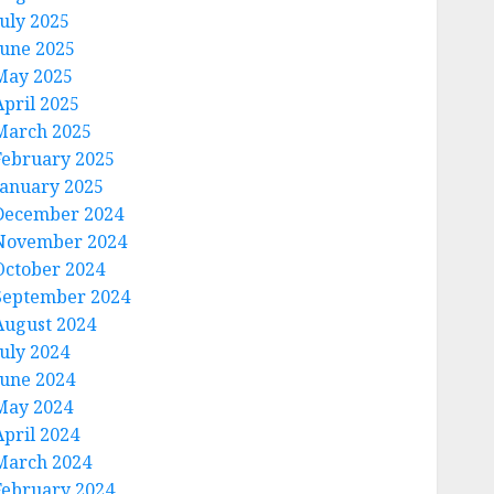
July 2025
June 2025
May 2025
April 2025
March 2025
February 2025
January 2025
December 2024
November 2024
October 2024
September 2024
August 2024
July 2024
June 2024
May 2024
April 2024
March 2024
February 2024