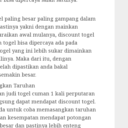
el paling besar paling gampang dalam
 pastinya yakni dengan mainkan
uraikan awal mulanya, discount togel
 togel bisa dipercaya ada pada
ogel yang ini lebih sukar dimainkan
linya. Maka dari itu, dengan
elah dipastikan anda bakal
semakin besar.
gkan Taruhan
 judi togel cuman 1 kali perputaran
ngsung dapat mendapat discount togel.
 anda untuk coba memasangkan taruhan
ian kesempatan mendapat potongan
besar dan pastinya lebih enteng