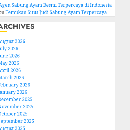
Agen Sabung Ayam Resmi Terpercaya di Indonesia
on
Temukan Situs Judi Sabung Ayam Terpercaya
ARCHIVES
August 2026
July 2026
June 2026
May 2026
April 2026
March 2026
February 2026
January 2026
December 2025
November 2025
October 2025
September 2025
August 2025