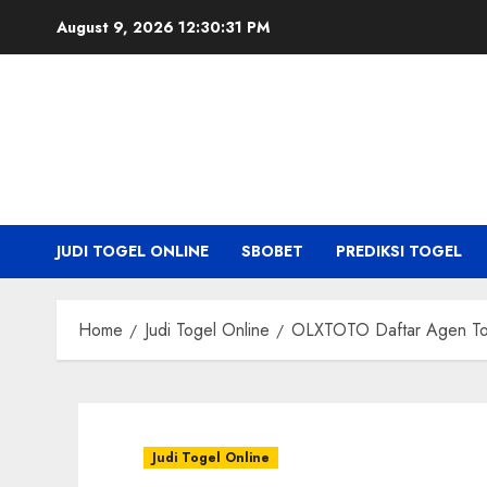
Skip
August 9, 2026
12:30:32 PM
to
content
JUDI TOGEL ONLINE
SBOBET
PREDIKSI TOGEL
Home
Judi Togel Online
OLXTOTO Daftar Agen Toge
Judi Togel Online