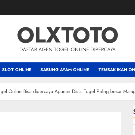
OLXTOTO
DAFTAR AGEN TOGEL ONLINE DIPERCAYA
SLOT ONLINE
SABUNG AYAM ONLINE
TEMBAK IKAN ON
l Online Bisa dipercaya Agunan Disc. Togel Paling besar Mam