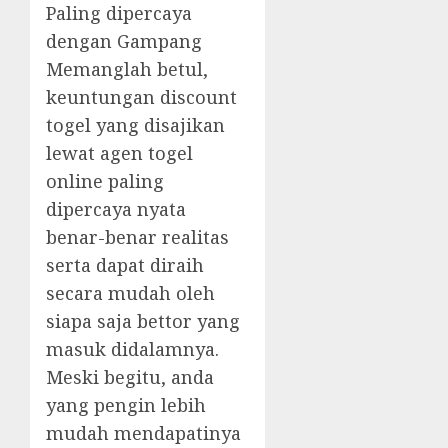
Paling dipercaya
dengan Gampang
Memanglah betul,
keuntungan discount
togel yang disajikan
lewat agen togel
online paling
dipercaya nyata
benar-benar realitas
serta dapat diraih
secara mudah oleh
siapa saja bettor yang
masuk didalamnya.
Meski begitu, anda
yang pengin lebih
mudah mendapatinya