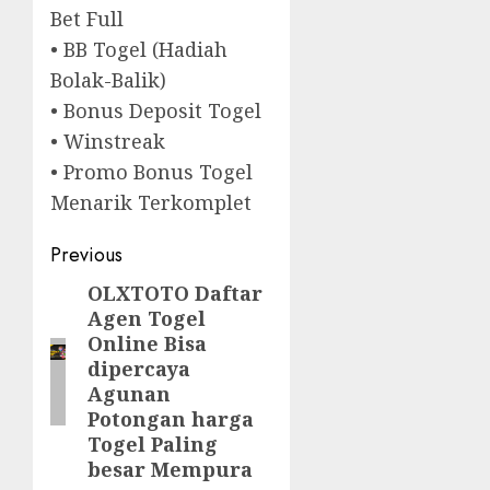
Bet Full
• BB Togel (Hadiah
Bolak-Balik)
• Bonus Deposit Togel
• Winstreak
• Promo Bonus Togel
Menarik Terkomplet
Post
Previous
navigation
OLXTOTO Daftar
Previous
Agen Togel
post:
Online Bisa
dipercaya
Agunan
Potongan harga
Togel Paling
besar Mempura