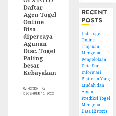
OLXTOTO
Daftar
RECENT
Agen Togel
POSTS
Online
Bisa
Judi Togel
dipercaya
Online
Agunan
Tinjauan
Disc. Togel
Mengenai
Paling
Pengelolaan
besar
Data Dan
Kebayakan
Informasi
Platform Yang
Mudah dan
HQODN
Aman
DECEMBER 15, 2022
Prediksi Togel
Mengenal
Data Historis