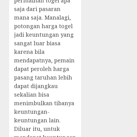
permainan togel apa
saja dari pasaran
mana saja. Manalagi,
potongan harga togel
jadi keuntungan yang
sangat luar biasa
karena bila
mendapatnya, pemain
dapat peroleh harga
pasang taruhan lebih
dapat dijangkau
sekalian bisa
menimbulkan tibanya
keuntungan-
keuntungan lain.
Diluar itu, untuk