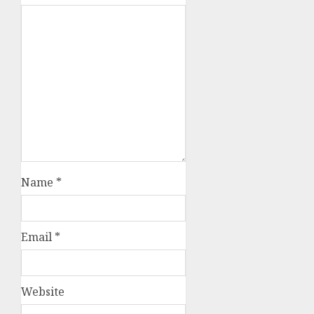
Name
*
Email
*
Website