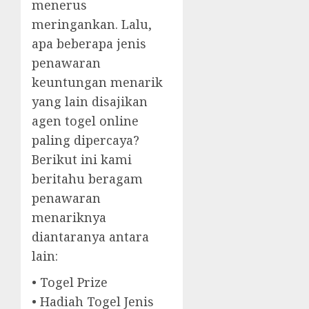
menerus
meringankan. Lalu,
apa beberapa jenis
penawaran
keuntungan menarik
yang lain disajikan
agen togel online
paling dipercaya?
Berikut ini kami
beritahu beragam
penawaran
menariknya
diantaranya antara
lain:
• Togel Prize
• Hadiah Togel Jenis