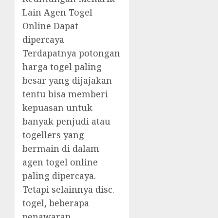
Lain Agen Togel
Online Dapat
dipercaya
Terdapatnya potongan
harga togel paling
besar yang dijajakan
tentu bisa memberi
kepuasan untuk
banyak penjudi atau
togellers yang
bermain di dalam
agen togel online
paling dipercaya.
Tetapi selainnya disc.
togel, beberapa
penawaran