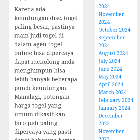
2024
Karena ada
November
keuntungan disc. togel
2024
paling besar, pastinya
October 2024
main judi togel di
September
dalam agen togel
2024
online bisa dipercaya
August 2024
July 2024
dapat menolong anda
June 2024
menghimpun bisa
May 2024
lebih banyak beberapa
April 2024
pundi keuntungan.
March 2024
Manalagi, potongan
February 2024
harga togel yang
January 2024
umum dikasihkan
December
biro judi paling
2023
dipercaya yang pasti
November
2023