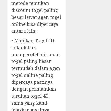
metode temukan
discount togel paling
besar lewat agen togel
online bisa dipercaya
antara lain:
• Mainkan Togel 4D
Teknik trik
memperoleh discount
togel paling besar
termudah dalam agen
togel online paling
dipercaya pastinya
dengan permainkan
taruhan togel 4D.
sama yang kami
jelaskan awalnya,