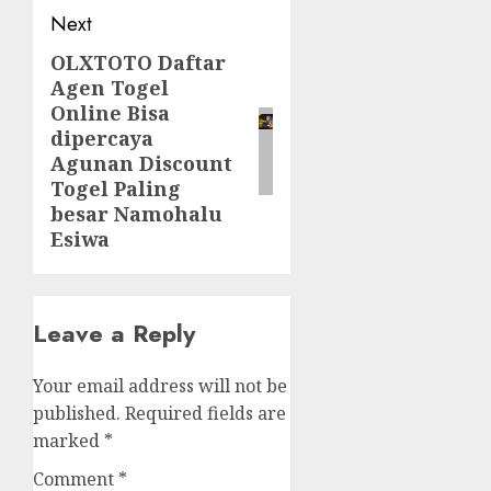
Next
OLXTOTO Daftar
Next
Agen Togel
post:
Online Bisa
dipercaya
Agunan Discount
Togel Paling
besar Namohalu
Esiwa
Leave a Reply
Your email address will not be
published.
Required fields are
marked
*
Comment
*