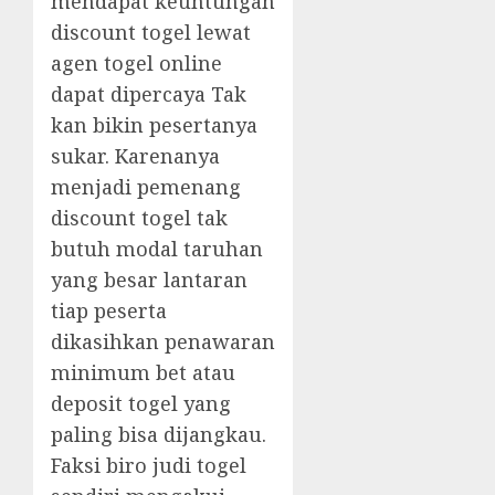
mendapat keuntungan
discount togel lewat
agen togel online
dapat dipercaya Tak
kan bikin pesertanya
sukar. Karenanya
menjadi pemenang
discount togel tak
butuh modal taruhan
yang besar lantaran
tiap peserta
dikasihkan penawaran
minimum bet atau
deposit togel yang
paling bisa dijangkau.
Faksi biro judi togel