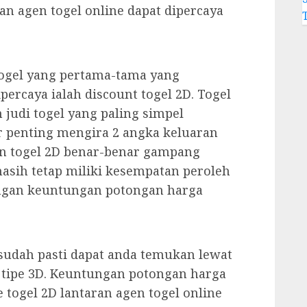
kan agen togel online dapat dipercaya
ogel yang pertama-tama yang
ipercaya ialah discount togel 2D. Togel
 judi togel yang paling simpel
 penting mengira 2 angka keluaran
in togel 2D benar-benar gampang
asih tetap miliki kesempatan peroleh
dingan keuntungan potongan harga
 sudah pasti dapat anda temukan lewat
 tipe 3D. Keuntungan potongan harga
e togel 2D lantaran agen togel online