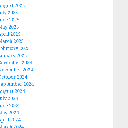
August 2025
July 2025
June 2025
May 2025
April 2025
March 2025
February 2025
January 2025
December 2024
November 2024
October 2024
September 2024
August 2024
July 2024
June 2024
May 2024
April 2024
March 2024