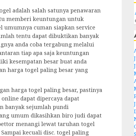
 togel adalah salah satunya penawaran
gitu memberi keuntungan untuk
gel umumnya cuman siapkan service
lumlah tentu dapat dibuktikan banyak
gnya anda coba tergabung melalui
lantaran tiap apa saja keuntungan
iki kesempatan besar buat anda
an harga togel paling besar yang
an harga togel paling besar, pastinya
 online dapat dipercaya dapat
 banyak sejumlah pundi
 yang umum dikasihkan biro judi dapat
bettor menangi lewat taruhan togel
ampai kecuali disc. togel paling