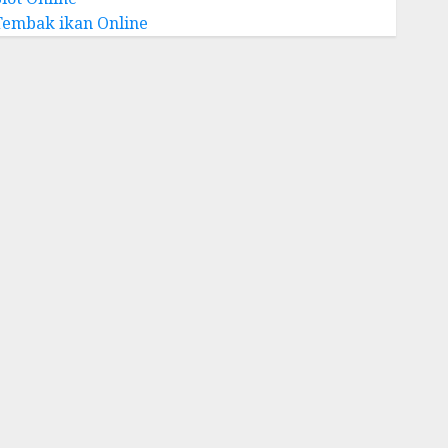
Tembak ikan Online