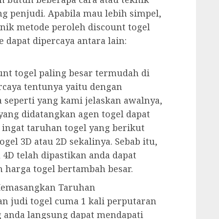
ng penjudi. Apabila mau lebih simpel,
hnik metode peroleh discount togel
e dapat dipercaya antara lain:
t togel paling besar termudah di
rcaya tentunya yaitu dengan
 seperti yang kami jelaskan awalnya,
 yang didatangkan agen togel dapat
 ingat taruhan togel yang berikut
gel 3D atau 2D sekalinya. Sebab itu,
 4D telah dipastikan anda dapat
harga togel bertambah besar.
Memasangkan Taruhan
 judi togel cuma 1 kali perputaran
 anda langsung dapat mendapati