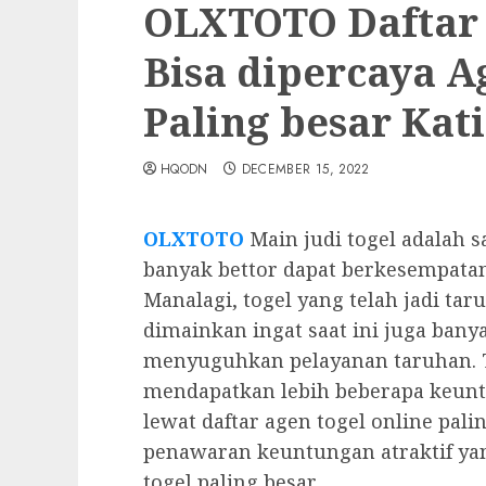
OLXTOTO Daftar 
Bisa dipercaya A
Paling besar Kat
HQODN
DECEMBER 15, 2022
OLXTOTO
Main judi togel adalah s
banyak bettor dapat berkesempata
Manalagi, togel yang telah jadi ta
dimainkan ingat saat ini juga banya
menyuguhkan pelayanan taruhan. T
mendapatkan lebih beberapa keunt
lewat daftar agen togel online pali
penawaran keuntungan atraktif yan
togel paling besar.