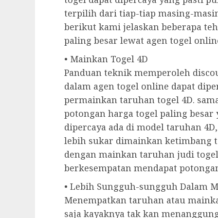
terpilih dari tiap-tiap masing-masi
berikut kami jelaskan beberapa te
paling besar lewat agen togel onlin
• Mainkan Togel 4D
Panduan teknik memperoleh discoun
dalam agen togel online dapat dipe
permainkan taruhan togel 4D. sama
potongan harga togel paling besar
dipercaya ada di model taruhan 4D,
lebih sukar dimainkan ketimbang to
dengan mainkan taruhan judi togel
berkesempatan mendapat potongan 
• Lebih Sungguh-sungguh Dalam 
Menempatkan taruhan atau mainkan
saja kayaknya tak kan menanggung