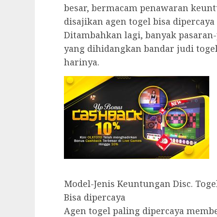
besar, bermacam penawaran keuntu
disajikan agen togel bisa dipercaya
Ditambahkan lagi, banyak pasaran-
yang dihidangkan bandar judi togel
harinya.
Model-Jenis Keuntungan Disc. Toge
Bisa dipercaya
Agen togel paling dipercaya member