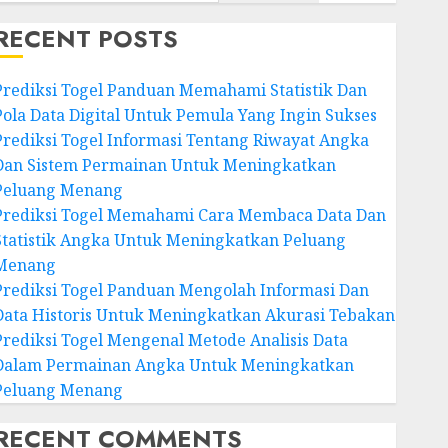
RECENT POSTS
Prediksi Togel Panduan Memahami Statistik Dan
Pola Data Digital Untuk Pemula Yang Ingin Sukses
Prediksi Togel Informasi Tentang Riwayat Angka
Dan Sistem Permainan Untuk Meningkatkan
Peluang Menang
Prediksi Togel Memahami Cara Membaca Data Dan
Statistik Angka Untuk Meningkatkan Peluang
Menang
Prediksi Togel Panduan Mengolah Informasi Dan
Data Historis Untuk Meningkatkan Akurasi Tebakan
Prediksi Togel Mengenal Metode Analisis Data
Dalam Permainan Angka Untuk Meningkatkan
Peluang Menang
RECENT COMMENTS