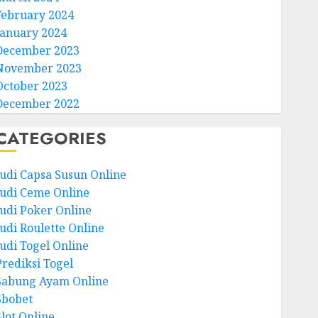
February 2024
January 2024
December 2023
November 2023
October 2023
December 2022
CATEGORIES
Judi Capsa Susun Online
Judi Ceme Online
Judi Poker Online
Judi Roulette Online
Judi Togel Online
Prediksi Togel
Sabung Ayam Online
Sbobet
Slot Online