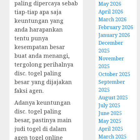
paling dipercaya sebab
May 2026
tiap-tiap apa saja
April 2026
March 2026
keuntungan yang
February 2026
anda harapankan
January 2026
tentu punya
December
kesempatan besar
2025
buat anda menangi,
November
tergolong perihalnya
2025
disc. togel paling
October 2025
besar yang dijajakan
September
2025
faksi agen.
August 2025
Adanya keuntungan
July 2025
disc. togel paling
June 2025
besar, pastinya main
May 2025
judi togel di dalam
April 2025
March 2025
agen togel online