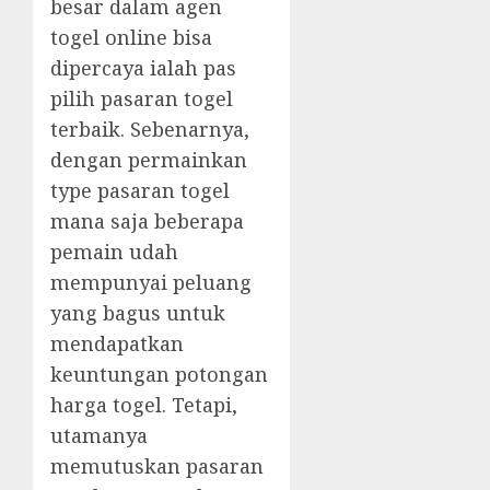
besar dalam agen
togel online bisa
dipercaya ialah pas
pilih pasaran togel
terbaik. Sebenarnya,
dengan permainkan
type pasaran togel
mana saja beberapa
pemain udah
mempunyai peluang
yang bagus untuk
mendapatkan
keuntungan potongan
harga togel. Tetapi,
utamanya
memutuskan pasaran