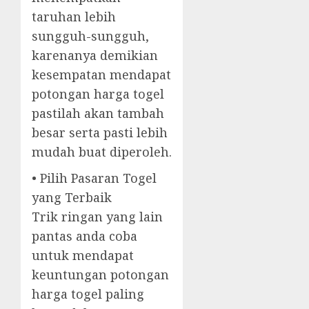
taruhan lebih
sungguh-sungguh,
karenanya demikian
kesempatan mendapat
potongan harga togel
pastilah akan tambah
besar serta pasti lebih
mudah buat diperoleh.
• Pilih Pasaran Togel
yang Terbaik
Trik ringan yang lain
pantas anda coba
untuk mendapat
keuntungan potongan
harga togel paling