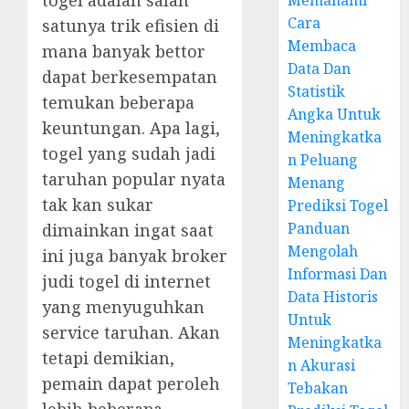
togel adalah salah
Memahami
Cara
satunya trik efisien di
Membaca
mana banyak bettor
Data Dan
dapat berkesempatan
Statistik
temukan beberapa
Angka Untuk
keuntungan. Apa lagi,
Meningkatka
togel yang sudah jadi
n Peluang
taruhan popular nyata
Menang
tak kan sukar
Prediksi Togel
Panduan
dimainkan ingat saat
Mengolah
ini juga banyak broker
Informasi Dan
judi togel di internet
Data Historis
yang menyuguhkan
Untuk
service taruhan. Akan
Meningkatka
tetapi demikian,
n Akurasi
pemain dapat peroleh
Tebakan