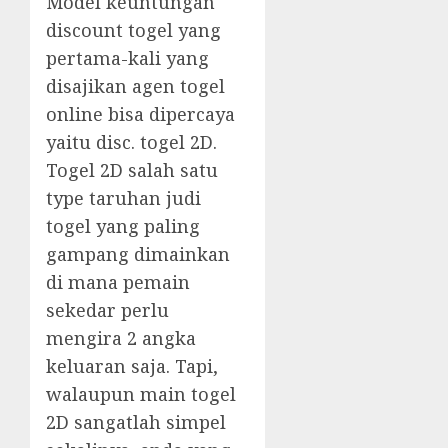
Model keuntungan
discount togel yang
pertama-kali yang
disajikan agen togel
online bisa dipercaya
yaitu disc. togel 2D.
Togel 2D salah satu
type taruhan judi
togel yang paling
gampang dimainkan
di mana pemain
sekedar perlu
mengira 2 angka
keluaran saja. Tapi,
walaupun main togel
2D sangatlah simpel