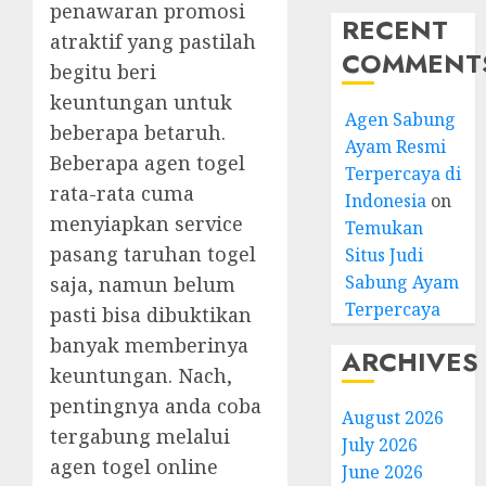
penawaran promosi
RECENT
atraktif yang pastilah
COMMENT
begitu beri
keuntungan untuk
Agen Sabung
beberapa betaruh.
Ayam Resmi
Beberapa agen togel
Terpercaya di
rata-rata cuma
Indonesia
on
menyiapkan service
Temukan
pasang taruhan togel
Situs Judi
Sabung Ayam
saja, namun belum
Terpercaya
pasti bisa dibuktikan
banyak memberinya
ARCHIVES
keuntungan. Nach,
pentingnya anda coba
August 2026
tergabung melalui
July 2026
agen togel online
June 2026