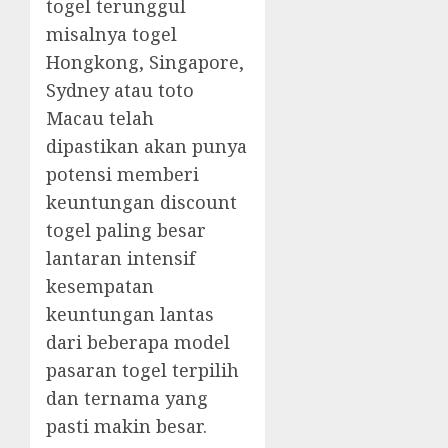
togel terunggul
misalnya togel
Hongkong, Singapore,
Sydney atau toto
Macau telah
dipastikan akan punya
potensi memberi
keuntungan discount
togel paling besar
lantaran intensif
kesempatan
keuntungan lantas
dari beberapa model
pasaran togel terpilih
dan ternama yang
pasti makin besar.