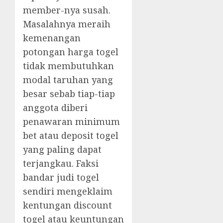
member-nya susah.
Masalahnya meraih
kemenangan
potongan harga togel
tidak membutuhkan
modal taruhan yang
besar sebab tiap-tiap
anggota diberi
penawaran minimum
bet atau deposit togel
yang paling dapat
terjangkau. Faksi
bandar judi togel
sendiri mengeklaim
kentungan discount
togel atau keuntungan