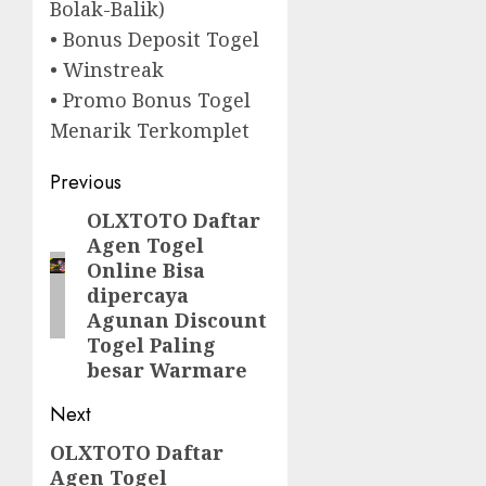
Bolak-Balik)
• Bonus Deposit Togel
• Winstreak
• Promo Bonus Togel
Menarik Terkomplet
Post
Previous
navigation
OLXTOTO Daftar
Previous
Agen Togel
post:
Online Bisa
dipercaya
Agunan Discount
Togel Paling
besar Warmare
Next
OLXTOTO Daftar
Next
Agen Togel
post: