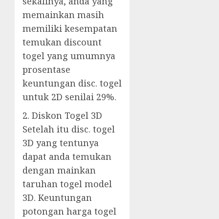
sekalinya, anda yang
memainkan masih
memiliki kesempatan
temukan discount
togel yang umumnya
prosentase
keuntungan disc. togel
untuk 2D senilai 29%.
2. Diskon Togel 3D
Setelah itu disc. togel
3D yang tentunya
dapat anda temukan
dengan mainkan
taruhan togel model
3D. Keuntungan
potongan harga togel