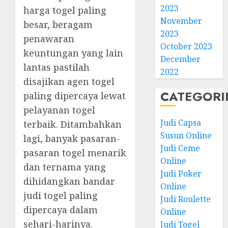
2023
harga togel paling
November
besar, beragam
2023
penawaran
October 2023
keuntungan yang lain
December
lantas pastilah
2022
disajikan agen togel
CATEGORI
paling dipercaya lewat
pelayanan togel
Judi Capsa
terbaik. Ditambahkan
Susun Online
lagi, banyak pasaran-
Judi Ceme
pasaran togel menarik
Online
dan ternama yang
Judi Poker
dihidangkan bandar
Online
judi togel paling
Judi Roulette
dipercaya dalam
Online
sehari-harinya.
Judi Togel