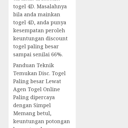
togel 4D. Masalahnya
bila anda mainkan
togel 4D, anda punya
kesempatan peroleh
keuntungan discount
togel paling besar
sampai senilai 66%.
Panduan Teknik
Temukan Disc. Togel
Paling besar Lewat
Agen Togel Online
Paling dipercaya
dengan Simpel
Memang betul,
keuntungan potongan