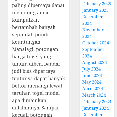
February 2025
paling dipercaya dapat
January 2025
menolong anda
December
kumpulkan
2024
bertambah banyak
November
sejumlah pundi
2024
keuntungan.
October 2024
Manalagi, potongan
September
2024
harga togel yang
August 2024
umum diberi bandar
July 2024
judi bisa dipercaya
June 2024
tentunya dapat banyak
May 2024
bettor menangi lewat
April 2024
taruhan togel model
March 2024
apa dimainkan
February 2024
didalamnya. Sampai
January 2024
kecuali potongan
December