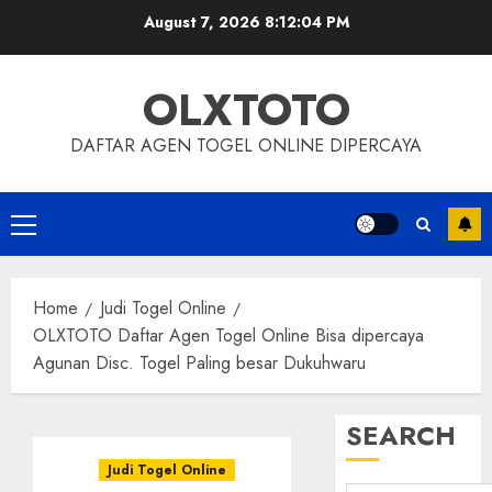
Skip
August 7, 2026
8:12:05 PM
to
content
OLXTOTO
DAFTAR AGEN TOGEL ONLINE DIPERCAYA
Primary
Menu
Home
Judi Togel Online
OLXTOTO Daftar Agen Togel Online Bisa dipercaya
Agunan Disc. Togel Paling besar Dukuhwaru
SEARCH
Judi Togel Online