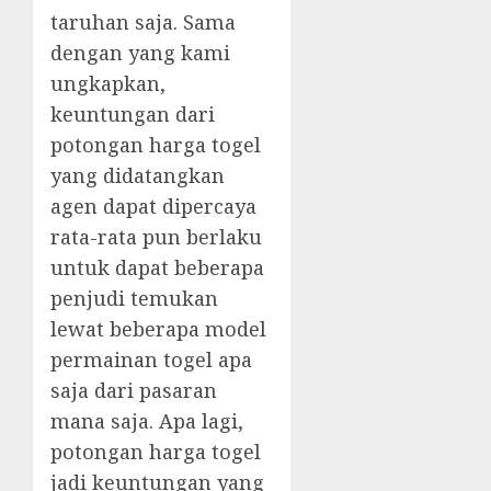
taruhan saja. Sama
dengan yang kami
ungkapkan,
keuntungan dari
potongan harga togel
yang didatangkan
agen dapat dipercaya
rata-rata pun berlaku
untuk dapat beberapa
penjudi temukan
lewat beberapa model
permainan togel apa
saja dari pasaran
mana saja. Apa lagi,
potongan harga togel
jadi keuntungan yang