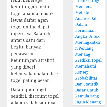
lebih beberapa
Prediksi Togel
keuntungan main
Mengenal
Metode
togel apabila masuk
Analisis Data
lewat daftar agen
Dalam
togel online dapat
Permainan
dipercaya. Salah di
Angka Untuk
antara satu dari
Meningkatka
begitu banyak
n Peluang
penawaran
Menang
keuntungan atraktif
Prediksi Togel
Memahami
yang diberi
Konsep
kebanyakan ialah disc.
Probabilitas
togel paling besar.
Dan Statistik
Dalam judi togel
Dasar Untuk
sendiri, discount togel
Pemula Yang
Ingin Menang
adalah salah satunya