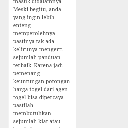
masuk didalamnya.
Meski begitu, anda
yang ingin lebih
enteng
memperolehnya
pastinya tak ada
kelirunya mengerti
sejumlah panduan
terbaik. Karena jadi
pemenang
keuntungan potongan
harga togel dari agen
togel bisa dipercaya
pastilah
membutuhkan
sejumlah kiat atau