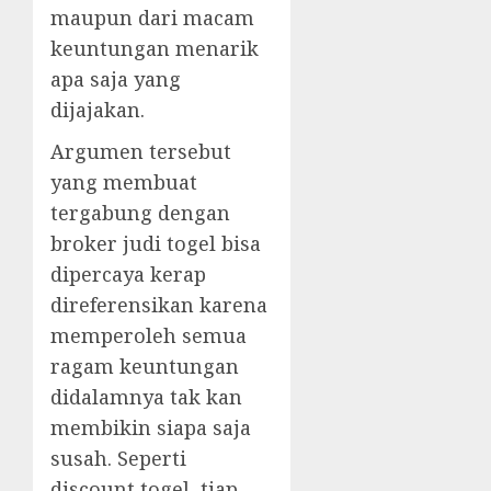
maupun dari macam
keuntungan menarik
apa saja yang
dijajakan.
Argumen tersebut
yang membuat
tergabung dengan
broker judi togel bisa
dipercaya kerap
direferensikan karena
memperoleh semua
ragam keuntungan
didalamnya tak kan
membikin siapa saja
susah. Seperti
discount togel, tiap