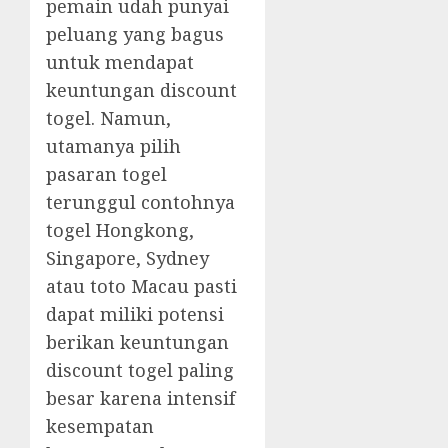
pemain udah punyai
peluang yang bagus
untuk mendapat
keuntungan discount
togel. Namun,
utamanya pilih
pasaran togel
terunggul contohnya
togel Hongkong,
Singapore, Sydney
atau toto Macau pasti
dapat miliki potensi
berikan keuntungan
discount togel paling
besar karena intensif
kesempatan