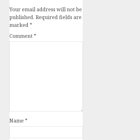
Your email address will not be
published.
Required fields are
marked
*
Comment
*
Name
*