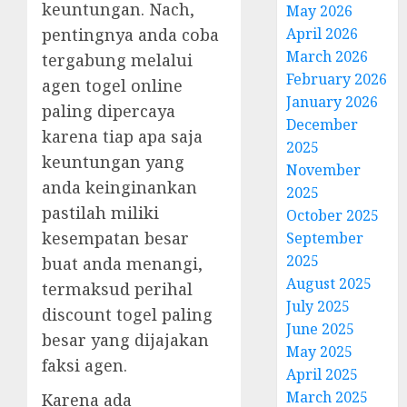
keuntungan. Nach,
May 2026
pentingnya anda coba
April 2026
March 2026
tergabung melalui
February 2026
agen togel online
January 2026
paling dipercaya
December
karena tiap apa saja
2025
keuntungan yang
November
anda keinginankan
2025
pastilah miliki
October 2025
kesempatan besar
September
2025
buat anda menangi,
August 2025
termaksud perihal
July 2025
discount togel paling
June 2025
besar yang dijajakan
May 2025
faksi agen.
April 2025
March 2025
Karena ada