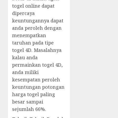
togel online dapat
dipercaya
keuntungannya dapat
anda peroleh dengan
menempatkan
taruhan pada tipe
togel 4D. Masalahnya
kalau anda
permainkan togel 4D,
anda miliki
kesempatan peroleh
keuntungan potongan
harga togel paling
besar sampai
sejumlah 66%.