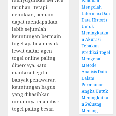
menyuguhkan service
Panduan
taruhan. Tetapi
Mengolah
Informasi Dan
demikian, pemain
Data Historis
dapat mendapatkan
Untuk
lebih sejumlah
Meningkatka
keuntungan bermain
n Akurasi
togel apabila masuk
Tebakan
lewat daftar agen
Prediksi Togel
togel online paling
Mengenal
dipercaya. Satu
Metode
Analisis Data
diantara begitu
Dalam
banyak penawaran
Permainan
keuntungan bagus
Angka Untuk
yang dikasihkan
Meningkatka
umumnya ialah disc.
n Peluang
togel paling besar.
Menang