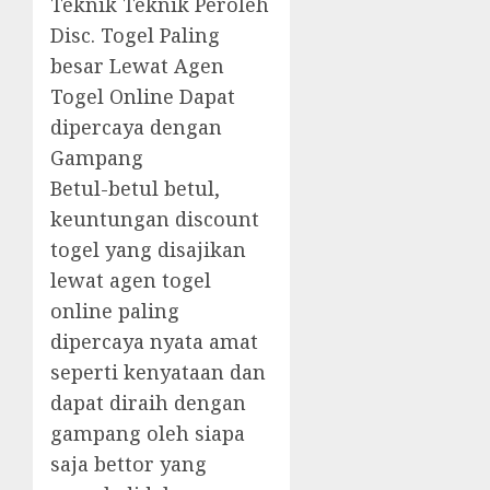
Teknik Teknik Peroleh
Disc. Togel Paling
besar Lewat Agen
Togel Online Dapat
dipercaya dengan
Gampang
Betul-betul betul,
keuntungan discount
togel yang disajikan
lewat agen togel
online paling
dipercaya nyata amat
seperti kenyataan dan
dapat diraih dengan
gampang oleh siapa
saja bettor yang