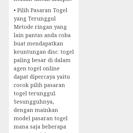
• Pilih Pasaran Togel
yang Terunggul
Metode ringan yang
lain pantas anda coba
buat mendapatkan
keuntungan disc. togel
paling besar di dalam
agen togel online
dapat dipercaya yaitu
cocok pilih pasaran
togel terunggul.
Sesungguhnya,
dengan mainkan
model pasaran togel
mana saja beberapa