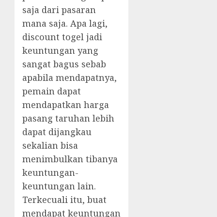
saja dari pasaran
mana saja. Apa lagi,
discount togel jadi
keuntungan yang
sangat bagus sebab
apabila mendapatnya,
pemain dapat
mendapatkan harga
pasang taruhan lebih
dapat dijangkau
sekalian bisa
menimbulkan tibanya
keuntungan-
keuntungan lain.
Terkecuali itu, buat
mendapat keuntungan