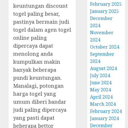
February 2025
keuntungan discount
January 2025
togel paling besar,
December
pastinya bermain judi
2024
togel dalam agen togel
November
online paling
2024
dipercaya dapat
October 2024
menolong anda
September
2024
kumpulkan makin
August 2024
banyak beberapa
July 2024
pundi keuntungan.
June 2024
Manalagi, potongan
May 2024
harga togel yang
April 2024
umum diberi bandar
March 2024
judi paling dipercaya
February 2024
yang pasti dapat
January 2024
beberapa bettor
December