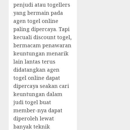
penjudi atau togellers
yang bermain pada
agen togel online
paling dipercaya. Tapi
kecuali discount togel,
bermacam penawaran
keuntungan menarik
lain lantas terus
didatangkan agen
togel online dapat
dipercaya seakan cari
keuntungan dalam
judi togel buat
member-nya dapat
diperoleh lewat
banyak teknik