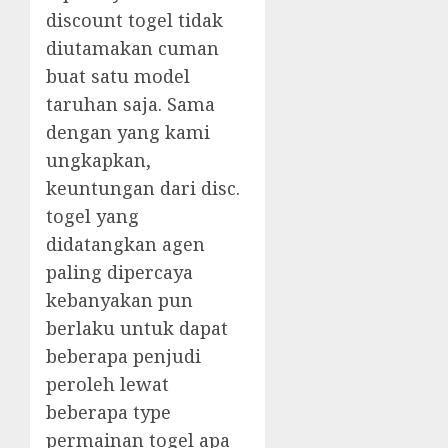
discount togel tidak
diutamakan cuman
buat satu model
taruhan saja. Sama
dengan yang kami
ungkapkan,
keuntungan dari disc.
togel yang
didatangkan agen
paling dipercaya
kebanyakan pun
berlaku untuk dapat
beberapa penjudi
peroleh lewat
beberapa type
permainan togel apa