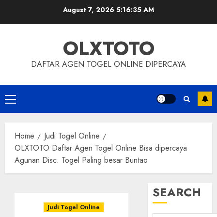
Skip
August 7, 2026
5:16:36 AM
to
content
OLXTOTO
DAFTAR AGEN TOGEL ONLINE DIPERCAYA
Primary
Menu
Home
Judi Togel Online
OLXTOTO Daftar Agen Togel Online Bisa dipercaya
Agunan Disc. Togel Paling besar Buntao
SEARCH
Judi Togel Online