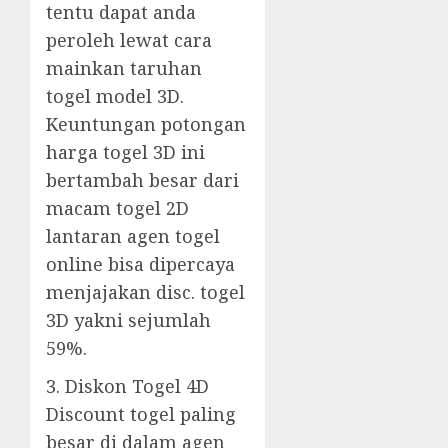
tentu dapat anda
peroleh lewat cara
mainkan taruhan
togel model 3D.
Keuntungan potongan
harga togel 3D ini
bertambah besar dari
macam togel 2D
lantaran agen togel
online bisa dipercaya
menjajakan disc. togel
3D yakni sejumlah
59%.
3. Diskon Togel 4D
Discount togel paling
besar di dalam agen