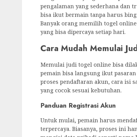
pengalaman yang sederhana dan tra
bisa ikut bermain tanpa harus bing
Banyak orang memilih togel online
yang bisa dipercaya setiap hari.
Cara Mudah Memulai Jud
Memulai judi togel online bisa di
pemain bisa langsung ikut pasara
proses pendaftaran akun, cara isi 
yang cocok sesuai kebutuhan.
Panduan Registrasi Akun
Untuk mulai, pemain harus mendaft
terpercaya. Biasanya, proses ini h