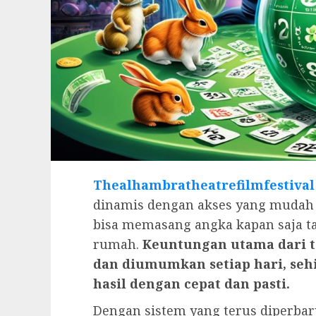
Thealhambratheatrefilmfestival
dinamis dengan akses yang mudah 
bisa memasang angka kapan saja t
rumah.
Keuntungan utama dari to
dan diumumkan setiap hari, se
hasil dengan cepat dan pasti.
Dengan sistem yang terus diperbar