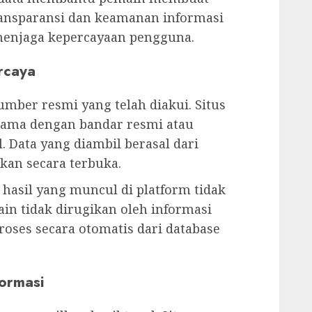
transparansi dan keamanan informasi
menjaga kepercayaan pengguna.
rcaya
umber resmi yang telah diakui. Situs
 sama dengan bandar resmi atau
 Data yang diambil berasal dari
kan secara terbuka.
asil yang muncul di platform tidak
ain tidak dirugikan oleh informasi
roses secara otomatis dari database
ormasi