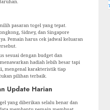
taruhan.
ilih pasaran togel yang tepat.
Hongkong, Sidney, dan Singapore
aya. Pemain harus cek jadwal keluaran
rsebut.
arus sesuai dengan budget dan
 menawarkan hadiah lebih besar tapi
i, mengenal karakteristik tiap
kan pilihan terbaik.
an Update Harian
gel yang diberikan selalu benar dan
an data membantu pemain membuat