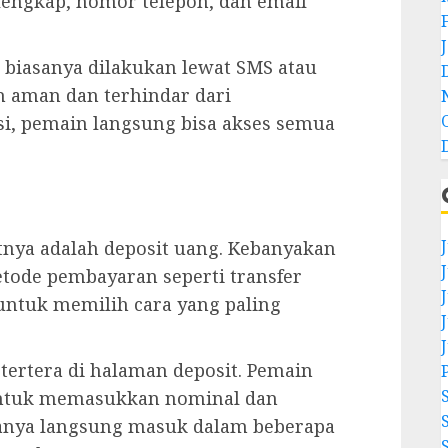
 lengkap, nomor telepon, dan email
i biasanya dilakukan lewat SMS atau
ih aman dan terhindar dari
asi, pemain langsung bisa akses semua
utnya adalah deposit uang. Kebanyakan
etode pembayaran seperti transfer
g untuk memilih cara yang paling
ertera di halaman deposit. Pemain
 untuk memasukkan nominal dan
anya langsung masuk dalam beberapa