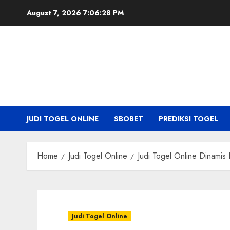
Skip
August 7, 2026
7:06:29 PM
to
content
JUDI TOGEL ONLINE
SBOBET
PREDIKSI TOGEL
Home
Judi Togel Online
Judi Togel Online Dinami
Judi Togel Online