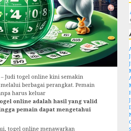
– Judi togel online kini semakin
melalui berbagai perangkat. Pemain
anpa harus keluar
gel online adalah hasil yang valid
hingga pemain dapat mengetahui
ui, togel online menawarkan