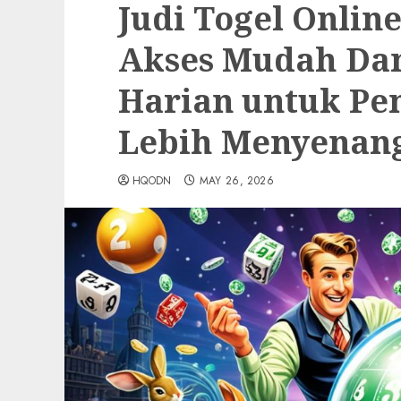
Judi Togel Onlin
Akses Mudah Dan
Harian untuk P
Lebih Menyenan
HQODN
MAY 26, 2026