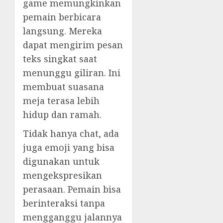
game memungkinkan
pemain berbicara
langsung. Mereka
dapat mengirim pesan
teks singkat saat
menunggu giliran. Ini
membuat suasana
meja terasa lebih
hidup dan ramah.
Tidak hanya chat, ada
juga emoji yang bisa
digunakan untuk
mengekspresikan
perasaan. Pemain bisa
berinteraksi tanpa
mengganggu jalannya