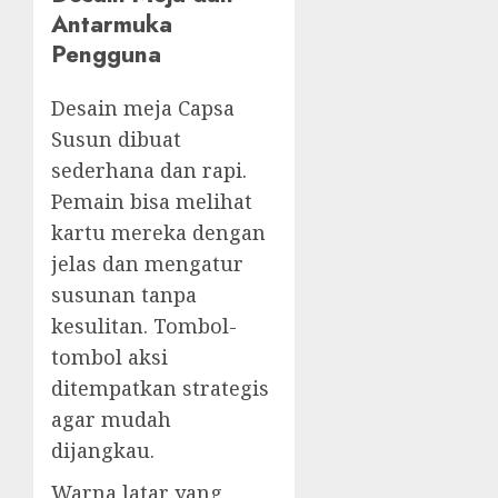
Antarmuka
Pengguna
Desain meja Capsa
Susun dibuat
sederhana dan rapi.
Pemain bisa melihat
kartu mereka dengan
jelas dan mengatur
susunan tanpa
kesulitan. Tombol-
tombol aksi
ditempatkan strategis
agar mudah
dijangkau.
Warna latar yang