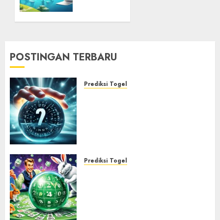
Capsa
JULY 25,
Online
2026
Untuk
0
Pemula
dengan
POSTINGAN TERBARU
Mudah
dan
Cepat
Prediksi Togel
Prediksi Togel Informasi
JULY 24,
Tentang Riwayat Angka Dan
2026
Sistem Permainan Untuk
0
Meningkatkan Peluang
Menang
AUGUST 6, 2026
0
Prediksi Togel
Prediksi Togel Memahami
Cara Membaca Data Dan
Statistik Angka Untuk
Meningkatkan Peluang
Menang