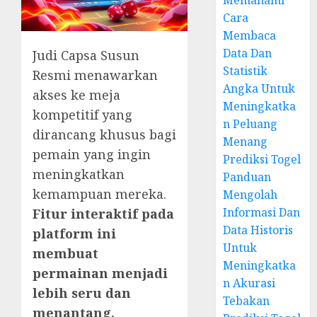
Memahami
Cara
Membaca
Data Dan
Judi Capsa Susun
Statistik
Resmi menawarkan
Angka Untuk
akses ke meja
Meningkatka
kompetitif yang
n Peluang
dirancang khusus bagi
Menang
pemain yang ingin
Prediksi Togel
meningkatkan
Panduan
kemampuan mereka.
Mengolah
Informasi Dan
Fitur interaktif pada
Data Historis
platform ini
Untuk
membuat
Meningkatka
permainan menjadi
n Akurasi
lebih seru dan
Tebakan
menantang,