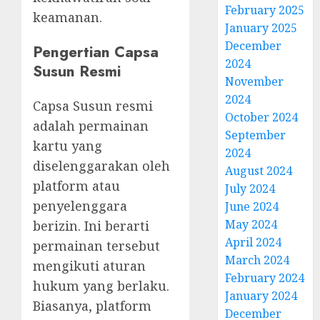
February 2025
keamanan.
January 2025
December
Pengertian Capsa
2024
Susun Resmi
November
2024
Capsa Susun resmi
October 2024
adalah permainan
September
kartu yang
2024
diselenggarakan oleh
August 2024
platform atau
July 2024
penyelenggara
June 2024
May 2024
berizin. Ini berarti
April 2024
permainan tersebut
March 2024
mengikuti aturan
February 2024
hukum yang berlaku.
January 2024
Biasanya, platform
December