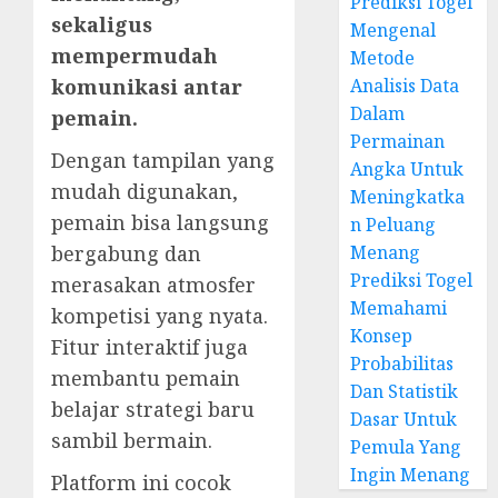
Prediksi Togel
sekaligus
Mengenal
mempermudah
Metode
Analisis Data
komunikasi antar
Dalam
pemain.
Permainan
Dengan tampilan yang
Angka Untuk
mudah digunakan,
Meningkatka
pemain bisa langsung
n Peluang
Menang
bergabung dan
Prediksi Togel
merasakan atmosfer
Memahami
kompetisi yang nyata.
Konsep
Fitur interaktif juga
Probabilitas
membantu pemain
Dan Statistik
belajar strategi baru
Dasar Untuk
sambil bermain.
Pemula Yang
Ingin Menang
Platform ini cocok