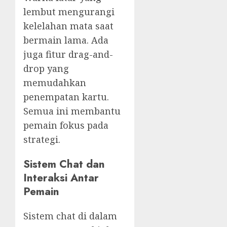
lembut mengurangi
kelelahan mata saat
bermain lama. Ada
juga fitur drag-and-
drop yang
memudahkan
penempatan kartu.
Semua ini membantu
pemain fokus pada
strategi.
Sistem Chat dan
Interaksi Antar
Pemain
Sistem chat di dalam