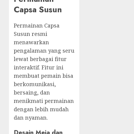
Capsa Susun
Permainan Capsa
Susun resmi
menawarkan
pengalaman yang seru
lewat berbagai fitur
interaktif. Fitur ini
membuat pemain bisa
berkomunikasi,
bersaing, dan
menikmati permainan
dengan lebih mudah
dan nyaman.
Desain Meja dan