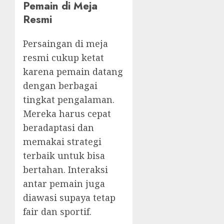
Pemain di Meja
Resmi
Persaingan di meja
resmi cukup ketat
karena pemain datang
dengan berbagai
tingkat pengalaman.
Mereka harus cepat
beradaptasi dan
memakai strategi
terbaik untuk bisa
bertahan. Interaksi
antar pemain juga
diawasi supaya tetap
fair dan sportif.