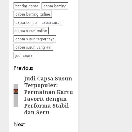
bandar capsa
capsa banting
capsa banting online
capsa online
capsa susun
capsa susun online
capsa susun terpercaya
capsa susun uang asli
judi capsa
Post
Previous
navigation
Judi Capsa Susun
Previous
Terpopuler:
post:
Permainan Kartu
Favorit dengan
Performa Stabil
dan Seru
Next