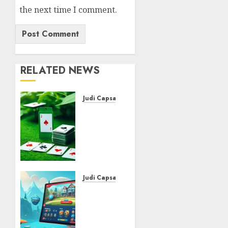
the next time I comment.
RELATED NEWS
Judi Capsa Susun Online
Panduan
Mengenal
Capsa
Online
Dan
Aturan
Dasar
Judi Capsa Susun Online
Permainannya
Cara
Untuk
Memahami
Pemula
Sistem
Seru
Permainan