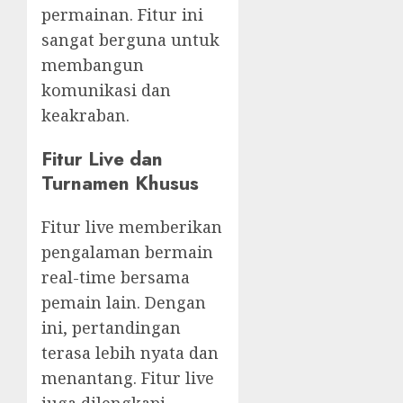
permainan. Fitur ini
sangat berguna untuk
membangun
komunikasi dan
keakraban.
Fitur Live dan
Turnamen Khusus
Fitur live memberikan
pengalaman bermain
real-time bersama
pemain lain. Dengan
ini, pertandingan
terasa lebih nyata dan
menantang. Fitur live
juga dilengkapi