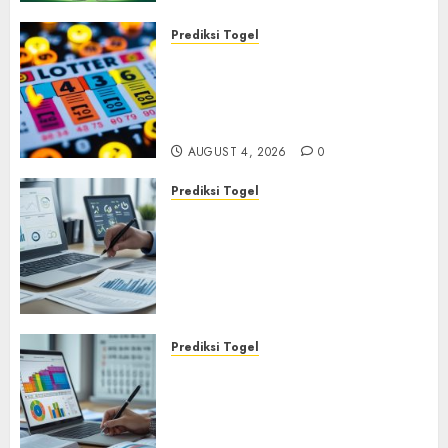
AUGUST 5, 2026
0
Prediksi Togel
Prediksi Togel Panduan
Mengolah Informasi Dan Data
Historis Untuk Meningkatkan
Akurasi Tebakan
AUGUST 4, 2026
0
Prediksi Togel
Prediksi Togel Mengenal
Metode Analisis Data Dalam
Permainan Angka Untuk
Meningkatkan Peluang
Menang
AUGUST 3, 2026
0
Prediksi Togel
Prediksi Togel Memahami
Konsep Probabilitas Dan
Statistik Dasar Untuk Pemula
Yang Ingin Menang