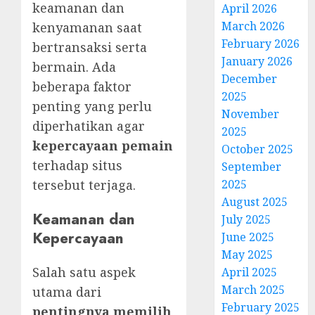
keamanan dan
April 2026
March 2026
kenyamanan saat
February 2026
bertransaksi serta
January 2026
bermain. Ada
December
beberapa faktor
2025
penting yang perlu
November
diperhatikan agar
2025
kepercayaan pemain
October 2025
terhadap situs
September
2025
tersebut terjaga.
August 2025
Keamanan dan
July 2025
Kepercayaan
June 2025
May 2025
Salah satu aspek
April 2025
March 2025
utama dari
February 2025
pentingnya memilih