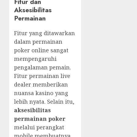
Fitur dan
Aksesibilitas
Permainan
Fitur yang ditawarkan
dalam permainan
poker online sangat
mempengaruhi
pengalaman pemain.
Fitur permainan live
dealer memberikan
nuansa kasino yang
lebih nyata. Selain itu,
aksesibilitas
permainan poker
melalui perangkat
mobile membuatnya