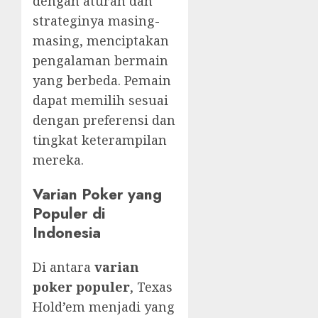
dengan aturan dan
strateginya masing-
masing, menciptakan
pengalaman bermain
yang berbeda. Pemain
dapat memilih sesuai
dengan preferensi dan
tingkat keterampilan
mereka.
Varian Poker yang
Populer di
Indonesia
Di antara
varian
poker populer
, Texas
Hold’em menjadi yang