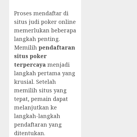
Proses mendaftar di
situs judi poker online
memerlukan beberapa
langkah penting.
Memilih
pendaftaran
situs poker
terpercaya
menjadi
langkah pertama yang
krusial. Setelah
memilih situs yang
tepat, pemain dapat
melanjutkan ke
langkah-langkah
pendaftaran yang
ditentukan.