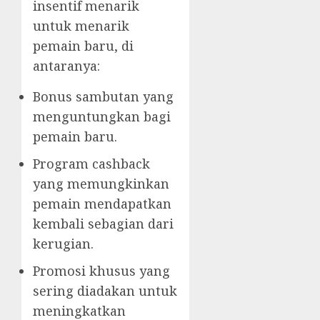
insentif menarik
untuk menarik
pemain baru, di
antaranya:
Bonus sambutan yang
menguntungkan bagi
pemain baru.
Program cashback
yang memungkinkan
pemain mendapatkan
kembali sebagian dari
kerugian.
Promosi khusus yang
sering diadakan untuk
meningkatkan