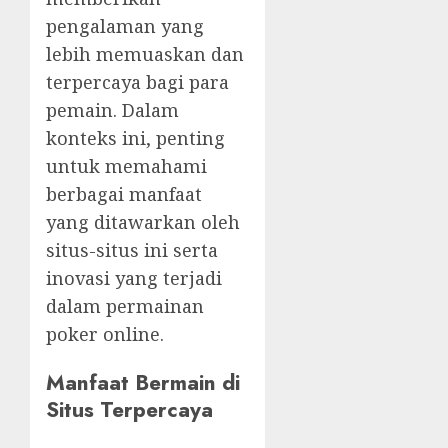
pengalaman yang
lebih memuaskan dan
terpercaya bagi para
pemain. Dalam
konteks ini, penting
untuk memahami
berbagai manfaat
yang ditawarkan oleh
situs-situs ini serta
inovasi yang terjadi
dalam permainan
poker online.
Manfaat Bermain di
Situs Terpercaya