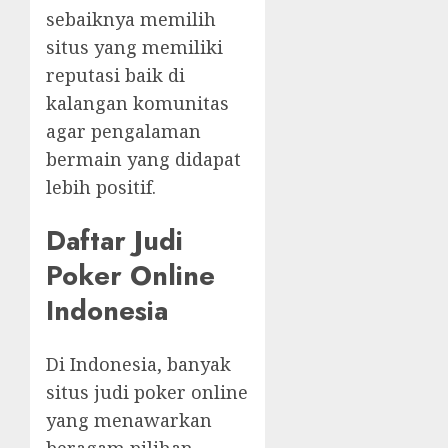
sebaiknya memilih
situs yang memiliki
reputasi baik di
kalangan komunitas
agar pengalaman
bermain yang didapat
lebih positif.
Daftar Judi
Poker Online
Indonesia
Di Indonesia, banyak
situs judi poker online
yang menawarkan