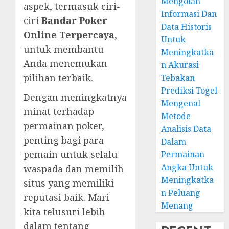
Mengolah
aspek, termasuk ciri-
Informasi Dan
ciri
Bandar Poker
Data Historis
Online Terpercaya
,
Untuk
untuk membantu
Meningkatka
Anda menemukan
n Akurasi
pilihan terbaik.
Tebakan
Prediksi Togel
Dengan meningkatnya
Mengenal
minat terhadap
Metode
permainan poker,
Analisis Data
penting bagi para
Dalam
pemain untuk selalu
Permainan
Angka Untuk
waspada dan memilih
Meningkatka
situs yang memiliki
n Peluang
reputasi baik. Mari
Menang
kita telusuri lebih
dalam tentang