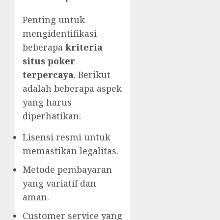
Penting untuk
mengidentifikasi
beberapa
kriteria
situs poker
terpercaya
. Berikut
adalah beberapa aspek
yang harus
diperhatikan:
Lisensi resmi untuk
memastikan legalitas.
Metode pembayaran
yang variatif dan
aman.
Customer service yang