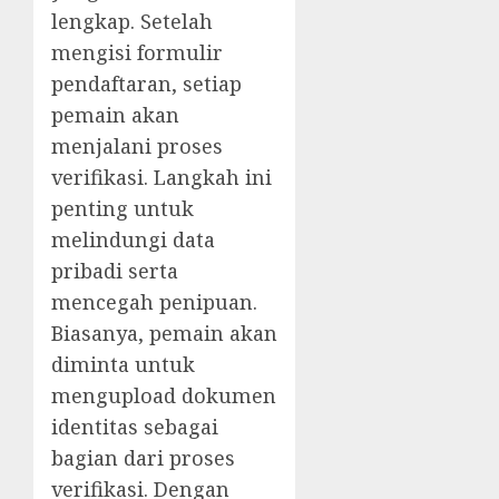
lengkap. Setelah
mengisi formulir
pendaftaran, setiap
pemain akan
menjalani proses
verifikasi. Langkah ini
penting untuk
melindungi data
pribadi serta
mencegah penipuan.
Biasanya, pemain akan
diminta untuk
mengupload dokumen
identitas sebagai
bagian dari proses
verifikasi. Dengan