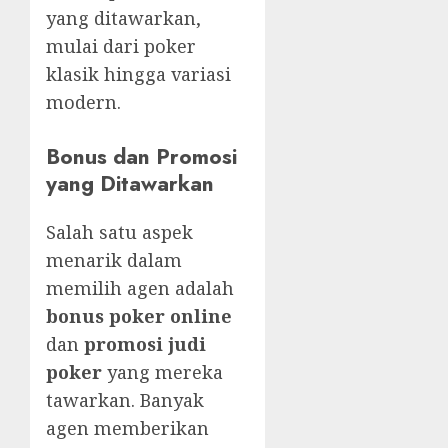
yang ditawarkan,
mulai dari poker
klasik hingga variasi
modern.
Bonus dan Promosi
yang Ditawarkan
Salah satu aspek
menarik dalam
memilih agen adalah
bonus poker online
dan
promosi judi
poker
yang mereka
tawarkan. Banyak
agen memberikan