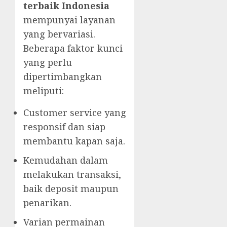
terbaik Indonesia
mempunyai layanan
yang bervariasi.
Beberapa faktor kunci
yang perlu
dipertimbangkan
meliputi:
Customer service yang
responsif dan siap
membantu kapan saja.
Kemudahan dalam
melakukan transaksi,
baik deposit maupun
penarikan.
Varian permainan