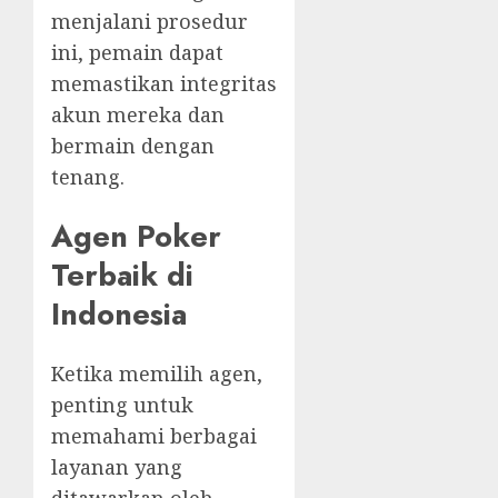
menjalani prosedur
ini, pemain dapat
memastikan integritas
akun mereka dan
bermain dengan
tenang.
Agen Poker
Terbaik di
Indonesia
Ketika memilih agen,
penting untuk
memahami berbagai
layanan yang