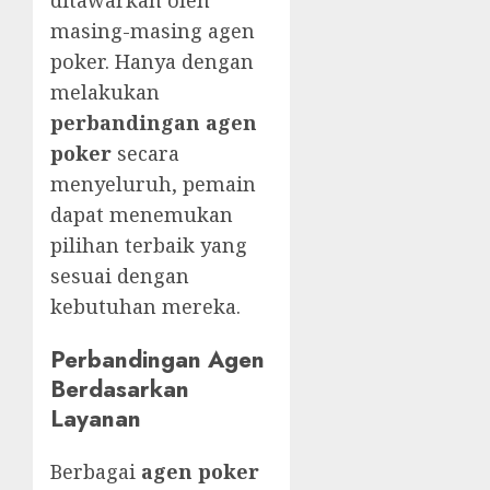
ditawarkan oleh
masing-masing agen
poker. Hanya dengan
melakukan
perbandingan agen
poker
secara
menyeluruh, pemain
dapat menemukan
pilihan terbaik yang
sesuai dengan
kebutuhan mereka.
Perbandingan Agen
Berdasarkan
Layanan
Berbagai
agen poker