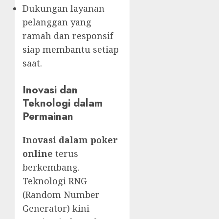
Dukungan layanan
pelanggan yang
ramah dan responsif
siap membantu setiap
saat.
Inovasi dan
Teknologi dalam
Permainan
Inovasi dalam poker
online
terus
berkembang.
Teknologi RNG
(Random Number
Generator) kini