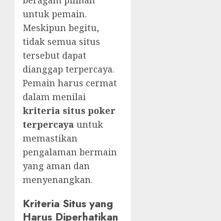
beragam pilihan
untuk pemain.
Meskipun begitu,
tidak semua situs
tersebut dapat
dianggap terpercaya.
Pemain harus cermat
dalam menilai
kriteria situs poker
terpercaya
untuk
memastikan
pengalaman bermain
yang aman dan
menyenangkan.
Kriteria Situs yang
Harus Diperhatikan