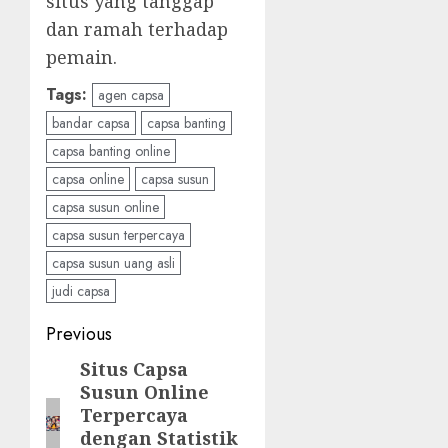
situs yang tanggap
dan ramah terhadap
pemain.
Tags:
agen capsa
bandar capsa
capsa banting
capsa banting online
capsa online
capsa susun
capsa susun online
capsa susun terpercaya
capsa susun uang asli
judi capsa
Post
Previous
navigation
Situs Capsa
Previous
Susun Online
post:
Terpercaya
dengan Statistik