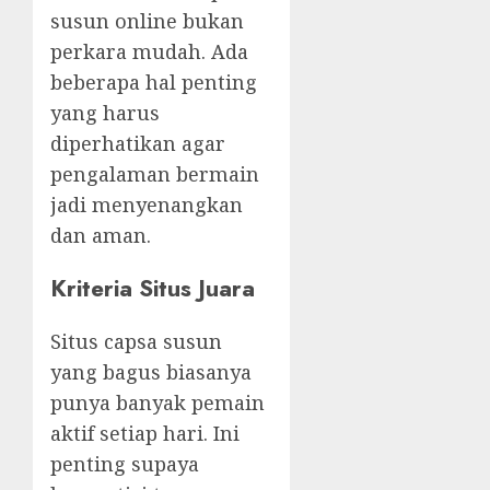
susun online bukan
perkara mudah. Ada
beberapa hal penting
yang harus
diperhatikan agar
pengalaman bermain
jadi menyenangkan
dan aman.
Kriteria Situs Juara
Situs capsa susun
yang bagus biasanya
punya banyak pemain
aktif setiap hari. Ini
penting supaya