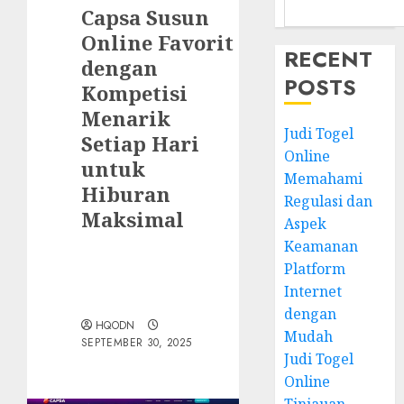
Capsa Susun
Online Favorit
RECENT
dengan
POSTS
Kompetisi
Menarik
Judi Togel
Setiap Hari
Online
untuk
Memahami
Hiburan
Regulasi dan
Maksimal
Aspek
Keamanan
Platform
Internet
dengan
HQODN
Mudah
SEPTEMBER 30, 2025
Judi Togel
Online