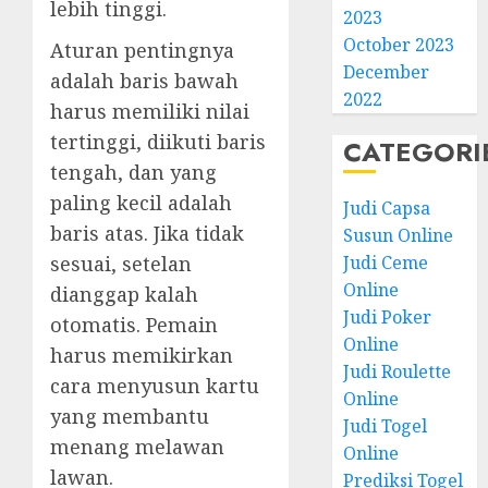
lebih tinggi.
2023
October 2023
Aturan pentingnya
December
adalah baris bawah
2022
harus memiliki nilai
tertinggi, diikuti baris
CATEGORI
tengah, dan yang
paling kecil adalah
Judi Capsa
baris atas. Jika tidak
Susun Online
Judi Ceme
sesuai, setelan
Online
dianggap kalah
Judi Poker
otomatis. Pemain
Online
harus memikirkan
Judi Roulette
cara menyusun kartu
Online
yang membantu
Judi Togel
menang melawan
Online
lawan.
Prediksi Togel