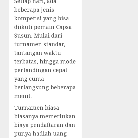
Setiap hari, ada
beberapa jenis
kompetisi yang bisa
diikuti pemain Capsa
Susun. Mulai dari
turnamen standar,
tantangan waktu
terbatas, hingga mode
pertandingan cepat
yang cuma
berlangsung beberapa
menit.
Turnamen biasa
biasanya memerlukan
biaya pendaftaran dan
punya hadiah uang