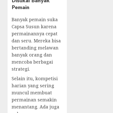
Disukai Banyak
Pemain
Banyak pemain suka
Capsa Susun karena
permainannya cepat
dan seru. Mereka bisa
bertanding melawan
banyak orang dan
mencoba berbagai
strategi.
Selain itu, kompetisi
harian yang sering
muncul membuat
permainan semakin
menantang. Ada juga