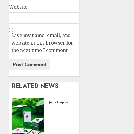
Website
Save my name, email, and
website in this browser for
the next time I comment.
RELATED NEWS
Judi Capsa Susun Online
Panduan
Mengenal
Capsa
Online