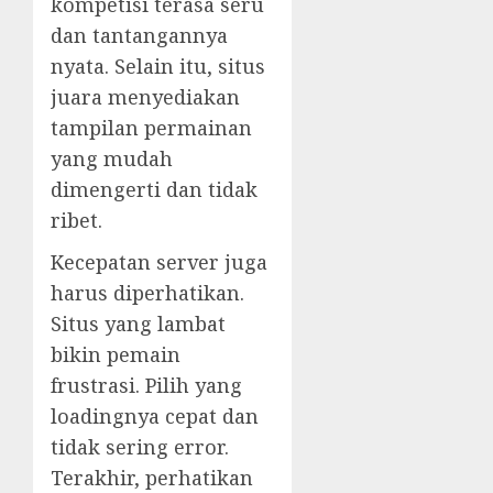
kompetisi terasa seru
dan tantangannya
nyata. Selain itu, situs
juara menyediakan
tampilan permainan
yang mudah
dimengerti dan tidak
ribet.
Kecepatan server juga
harus diperhatikan.
Situs yang lambat
bikin pemain
frustrasi. Pilih yang
loadingnya cepat dan
tidak sering error.
Terakhir, perhatikan