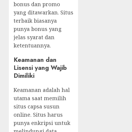
bonus dan promo
yang ditawarkan. Situs
terbaik biasanya
punya bonus yang
jelas syarat dan
ketentuannya.
Keamanan dan
Lisensi yang Wajib
Dimiliki
Keamanan adalah hal
utama saat memilih
situs capsa susun
online. Situs harus
punya enkripsi untuk
melindungi data