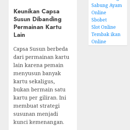
Sabung Ayam
Keunikan Capsa
Online
Susun Dibanding
Sbobet
Permainan Kartu
Slot Online
Lain
Tembak ikan
Online
Capsa Susun berbeda
dari permainan kartu
lain karena pemain
menyusun banyak
kartu sekaligus,
bukan bermain satu
kartu per giliran. Ini
membuat strategi
susunan menjadi
kunci kemenangan.