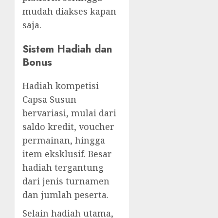
mudah diakses kapan
saja.
Sistem Hadiah dan
Bonus
Hadiah kompetisi
Capsa Susun
bervariasi, mulai dari
saldo kredit, voucher
permainan, hingga
item eksklusif. Besar
hadiah tergantung
dari jenis turnamen
dan jumlah peserta.
Selain hadiah utama,