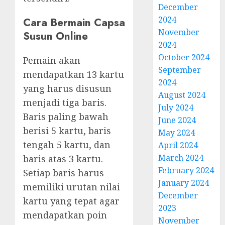
December
2024
Cara Bermain Capsa
November
Susun Online
2024
October 2024
Pemain akan
September
mendapatkan 13 kartu
2024
yang harus disusun
August 2024
menjadi tiga baris.
July 2024
Baris paling bawah
June 2024
berisi 5 kartu, baris
May 2024
tengah 5 kartu, dan
April 2024
March 2024
baris atas 3 kartu.
February 2024
Setiap baris harus
January 2024
memiliki urutan nilai
December
kartu yang tepat agar
2023
mendapatkan poin
November