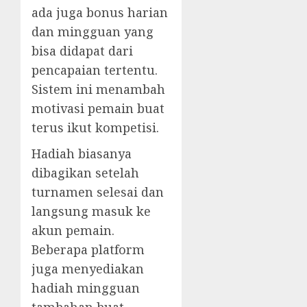
ada juga bonus harian
dan mingguan yang
bisa didapat dari
pencapaian tertentu.
Sistem ini menambah
motivasi pemain buat
terus ikut kompetisi.
Hadiah biasanya
dibagikan setelah
turnamen selesai dan
langsung masuk ke
akun pemain.
Beberapa platform
juga menyediakan
hadiah mingguan
tambahan buat