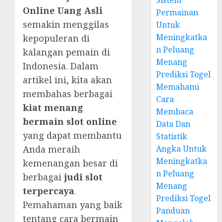
Sistem
Online Uang Asli
Permainan
semakin menggilas
Untuk
Meningkatka
kepopuleran di
n Peluang
kalangan pemain di
Menang
Indonesia. Dalam
Prediksi Togel
artikel ini, kita akan
Memahami
membahas berbagai
Cara
kiat menang
Membaca
bermain slot online
Data Dan
yang dapat membantu
Statistik
Angka Untuk
Anda meraih
Meningkatka
kemenangan besar di
n Peluang
berbagai
judi slot
Menang
terpercaya
.
Prediksi Togel
Pemahaman yang baik
Panduan
tentang cara bermain