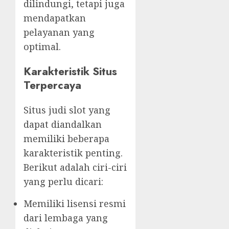
dilindungi, tetapi juga
mendapatkan
pelayanan yang
optimal.
Karakteristik Situs
Terpercaya
Situs judi slot yang
dapat diandalkan
memiliki beberapa
karakteristik penting.
Berikut adalah ciri-ciri
yang perlu dicari:
Memiliki lisensi resmi
dari lembaga yang