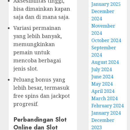
Aksesibilitas tinggi,
January 2025
bisa dimainkan kapan
December
saja dan di mana saja.
2024
November
Variasi permainan
2024
yang lebih banyak,
October 2024
memungkinkan
September
pemain untuk
2024
mencoba berbagai
August 2024
jenis slot.
July 2024
June 2024
Peluang bonus yang
May 2024
lebih besar, termasuk
April 2024
free spins dan jackpot
March 2024
progresif.
February 2024
January 2024
Perbandingan Slot
December
Online dan Slot
2023