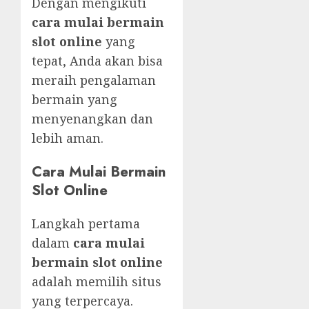
Dengan mengikuti
cara mulai bermain
slot online
yang
tepat, Anda akan bisa
meraih pengalaman
bermain yang
menyenangkan dan
lebih aman.
Cara Mulai Bermain
Slot Online
Langkah pertama
dalam
cara mulai
bermain slot online
adalah memilih situs
yang terpercaya.