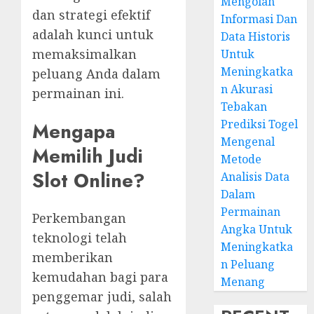
Mengolah
dan strategi efektif
Informasi Dan
adalah kunci untuk
Data Historis
memaksimalkan
Untuk
Meningkatka
peluang Anda dalam
n Akurasi
permainan ini.
Tebakan
Prediksi Togel
Mengapa
Mengenal
Memilih Judi
Metode
Slot Online?
Analisis Data
Dalam
Permainan
Perkembangan
Angka Untuk
teknologi telah
Meningkatka
memberikan
n Peluang
kemudahan bagi para
Menang
penggemar judi, salah