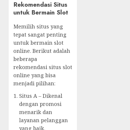
Rekomendasi Situs
untuk Bermain Slot
Memilih situs yang
tepat sangat penting
untuk bermain slot
online. Berikut adalah
beberapa
rekomendasi situs slot
online yang bisa
menjadi pilihan:
Situs A – Dikenal
dengan promosi
menarik dan
layanan pelanggan
yang baik.