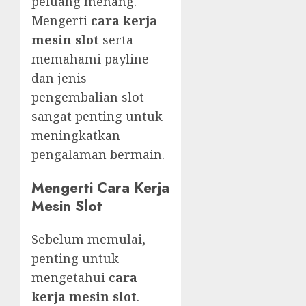
peluang menang.
Mengerti
cara kerja
mesin slot
serta
memahami payline
dan jenis
pengembalian slot
sangat penting untuk
meningkatkan
pengalaman bermain.
Mengerti Cara Kerja
Mesin Slot
Sebelum memulai,
penting untuk
mengetahui
cara
kerja mesin slot
.