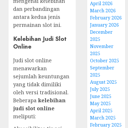
mengenai kelebihan
April 2026
dan perbandingan
March 2026
antara kedua jenis
February 2026
permainan slot ini.
January 2026
December
Kelebihan Judi Slot
2025
Online
November
2025
Judi slot online
October 2025
September
menawarkan
2025
sejumlah keuntungan
August 2025
yang tidak dimiliki
July 2025
oleh versi tradisional.
June 2025
Beberapa
kelebihan
May 2025
judi slot online
April 2025
meliputi:
March 2025
February 2025