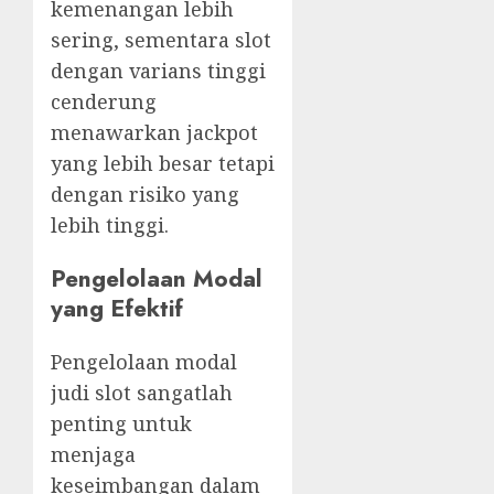
kemenangan lebih
sering, sementara slot
dengan varians tinggi
cenderung
menawarkan jackpot
yang lebih besar tetapi
dengan risiko yang
lebih tinggi.
Pengelolaan Modal
yang Efektif
Pengelolaan modal
judi slot sangatlah
penting untuk
menjaga
keseimbangan dalam