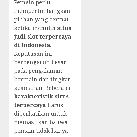
Pemain perlu
mempertimbangkan
pilihan yang cermat
ketika memilih
situs
judi slot terpercaya
di Indonesia
.
Keputusan ini
berpengaruh besar
pada pengalaman
bermain dan tingkat
keamanan. Beberapa
karakteristik situs
terpercaya
harus
diperhatikan untuk
memastikan bahwa
pemain tidak hanya