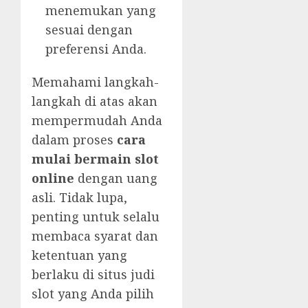
menemukan yang
sesuai dengan
preferensi Anda.
Memahami langkah-
langkah di atas akan
mempermudah Anda
dalam proses
cara
mulai bermain slot
online
dengan uang
asli. Tidak lupa,
penting untuk selalu
membaca syarat dan
ketentuan yang
berlaku di situs judi
slot yang Anda pilih