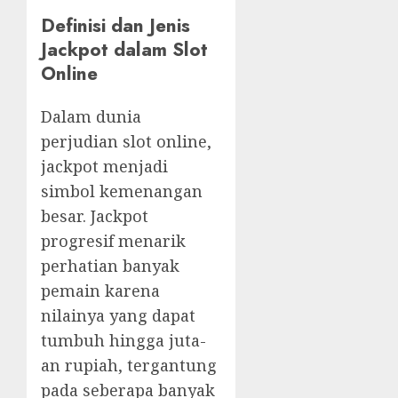
Definisi dan Jenis
Jackpot dalam Slot
Online
Dalam dunia
perjudian slot online,
jackpot menjadi
simbol kemenangan
besar. Jackpot
progresif menarik
perhatian banyak
pemain karena
nilainya yang dapat
tumbuh hingga juta-
an rupiah, tergantung
pada seberapa banyak