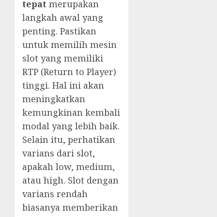
tepat
merupakan
langkah awal yang
penting. Pastikan
untuk memilih mesin
slot yang memiliki
RTP (Return to Player)
tinggi. Hal ini akan
meningkatkan
kemungkinan kembali
modal yang lebih baik.
Selain itu, perhatikan
varians dari slot,
apakah low, medium,
atau high. Slot dengan
varians rendah
biasanya memberikan