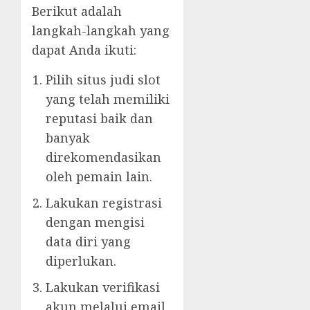
Berikut adalah
langkah-langkah yang
dapat Anda ikuti:
Pilih situs judi slot
yang telah memiliki
reputasi baik dan
banyak
direkomendasikan
oleh pemain lain.
Lakukan registrasi
dengan mengisi
data diri yang
diperlukan.
Lakukan verifikasi
akun melalui email