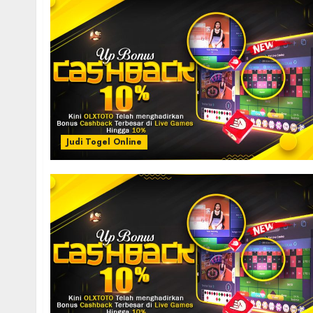
Judi Togel Online