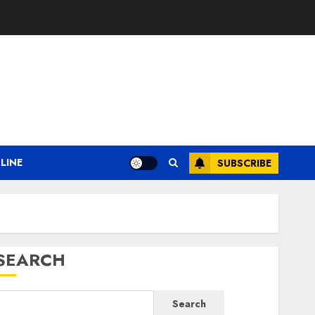
LINE
SUBSCRIBE
SEARCH
Search