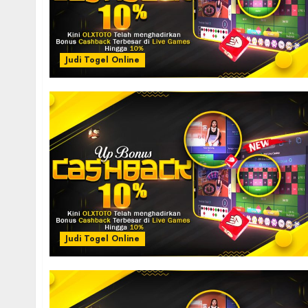
Judi Togel Online
Judi Togel Online