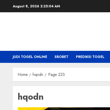
Skip
August 8, 2026
2:25:05 AM
to
content
JUDI TOGEL ONLINE
SBOBET
PREDIKSI TOGEL
Home
hqodn
Page 223
hqodn