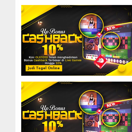
Judi Togel Online