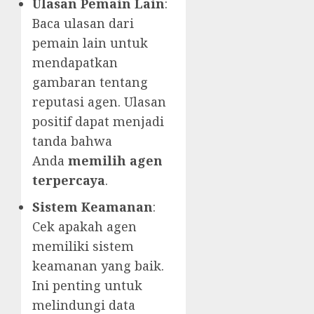
Ulasan Pemain Lain
:
Baca ulasan dari
pemain lain untuk
mendapatkan
gambaran tentang
reputasi agen. Ulasan
positif dapat menjadi
tanda bahwa
Anda
memilih agen
terpercaya
.
Sistem Keamanan
:
Cek apakah agen
memiliki sistem
keamanan yang baik.
Ini penting untuk
melindungi data