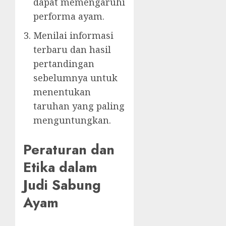
dapat memengaruhi
performa ayam.
Menilai informasi
terbaru dan hasil
pertandingan
sebelumnya untuk
menentukan
taruhan yang paling
menguntungkan.
Peraturan dan
Etika dalam
Judi Sabung
Ayam