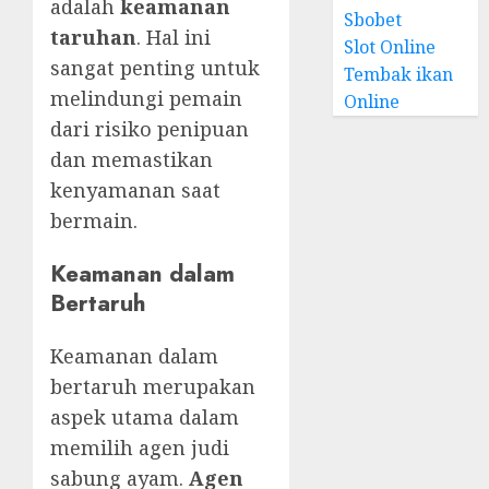
adalah
keamanan
Sbobet
taruhan
. Hal ini
Slot Online
sangat penting untuk
Tembak ikan
melindungi pemain
Online
dari risiko penipuan
dan memastikan
kenyamanan saat
bermain.
Keamanan dalam
Bertaruh
Keamanan dalam
bertaruh merupakan
aspek utama dalam
memilih agen judi
sabung ayam.
Agen