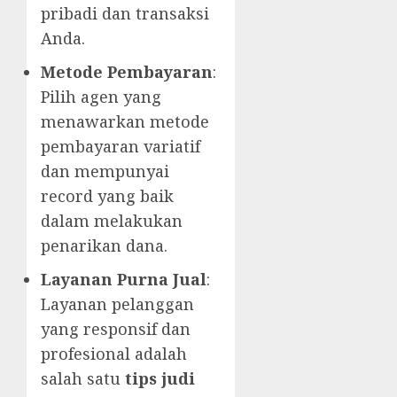
pribadi dan transaksi
Anda.
Metode Pembayaran
:
Pilih agen yang
menawarkan metode
pembayaran variatif
dan mempunyai
record yang baik
dalam melakukan
penarikan dana.
Layanan Purna Jual
:
Layanan pelanggan
yang responsif dan
profesional adalah
salah satu
tips judi