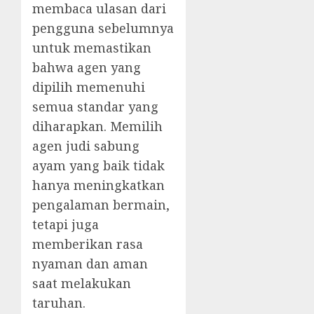
membaca ulasan dari
pengguna sebelumnya
untuk memastikan
bahwa agen yang
dipilih memenuhi
semua standar yang
diharapkan. Memilih
agen judi sabung
ayam yang baik tidak
hanya meningkatkan
pengalaman bermain,
tetapi juga
memberikan rasa
nyaman dan aman
saat melakukan
taruhan.