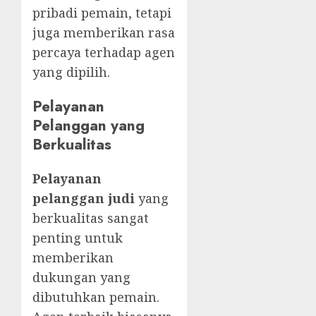
pribadi pemain, tetapi
juga memberikan rasa
percaya terhadap agen
yang dipilih.
Pelayanan
Pelanggan yang
Berkualitas
Pelayanan
pelanggan judi
yang
berkualitas sangat
penting untuk
memberikan
dukungan yang
dibutuhkan pemain.