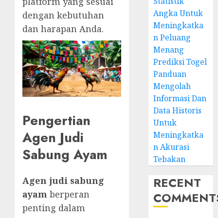
platform yang sesuai
Statistik
Angka Untuk
dengan kebutuhan
Meningkatka
dan harapan Anda.
n Peluang
Menang
Prediksi Togel
Panduan
Mengolah
Informasi Dan
Data Historis
Pengertian
Untuk
Agen Judi
Meningkatka
n Akurasi
Sabung Ayam
Tebakan
RECENT
Agen judi sabung
ayam
berperan
COMMENT
penting dalam