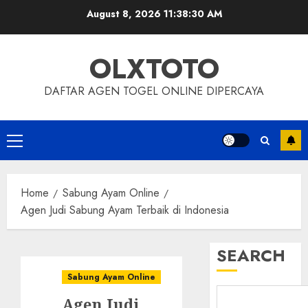
Skip
August 8, 2026
11:38:31 AM
to
content
OLXTOTO
DAFTAR AGEN TOGEL ONLINE DIPERCAYA
Primary
Menu
Home
Sabung Ayam Online
Agen Judi Sabung Ayam Terbaik di Indonesia
SEARCH
Sabung Ayam Online
Agen Judi