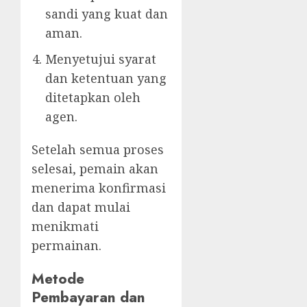
sandi yang kuat dan
aman.
Menyetujui syarat
dan ketentuan yang
ditetapkan oleh
agen.
Setelah semua proses
selesai, pemain akan
menerima konfirmasi
dan dapat mulai
menikmati
permainan.
Metode
Pembayaran dan