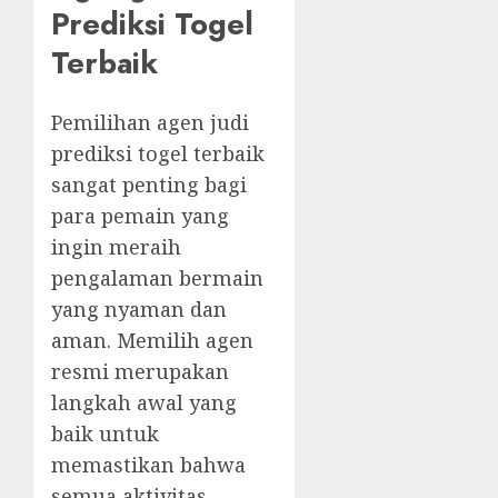
Prediksi Togel
Terbaik
Pemilihan agen judi
prediksi togel terbaik
sangat penting bagi
para pemain yang
ingin meraih
pengalaman bermain
yang nyaman dan
aman. Memilih agen
resmi merupakan
langkah awal yang
baik untuk
memastikan bahwa
semua aktivitas