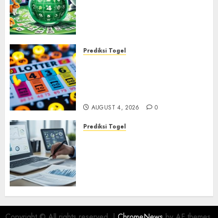
Statistik Angka Untuk
Meningkatkan Peluang
Menang
AUGUST 5, 2026
0
Prediksi Togel
Prediksi Togel Panduan
Mengolah Informasi Dan Data
Historis Untuk Meningkatkan
Akurasi Tebakan
AUGUST 4, 2026
0
Prediksi Togel
Prediksi Togel Mengenal
Metode Analisis Data Dalam
Permainan Angka Untuk
Meningkatkan Peluang
Menang
AUGUST 3, 2026
0
Copyright © All rights reserved.
|
ChromeNews
by AF themes.