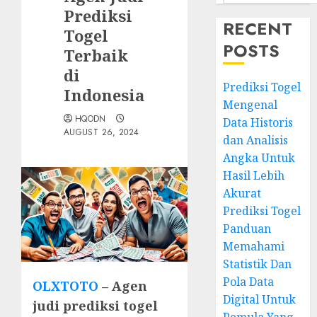
Prediksi
RECENT
Togel
POSTS
Terbaik
di
Prediksi Togel
Indonesia
Mengenal
HQODN
Data Historis
AUGUST 26, 2024
dan Analisis
Angka Untuk
Hasil Lebih
Akurat
Prediksi Togel
Panduan
Memahami
Statistik Dan
Pola Data
OLXTOTO
– Agen
Digital Untuk
judi prediksi togel