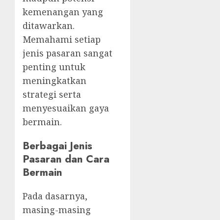
kemenangan yang
ditawarkan.
Memahami setiap
jenis pasaran sangat
penting untuk
meningkatkan
strategi serta
menyesuaikan gaya
bermain.
Berbagai Jenis
Pasaran dan Cara
Bermain
Pada dasarnya,
masing-masing