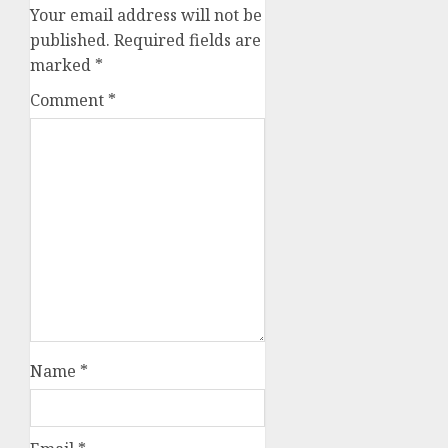
Your email address will not be
published.
Required fields are
marked
*
Comment
*
Name
*