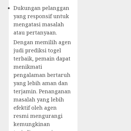
Dukungan pelanggan
yang responsif untuk
mengatasi masalah
atau pertanyaan.
Dengan memilih agen
judi prediksi togel
terbaik, pemain dapat
menikmati
pengalaman bertaruh
yang lebih aman dan
terjamin. Penanganan
masalah yang lebih
efektif oleh agen
resmi mengurangi
kemungkinan