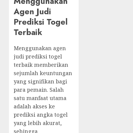
Menggunakan
Agen Judi
Prediksi Togel
Terbaik
Menggunakan agen
judi prediksi togel
terbaik memberikan
sejumlah keuntungan
yang signifikan bagi
para pemain. Salah
satu manfaat utama
adalah akses ke
prediksi angka togel
yang lebih akurat,
sehingga