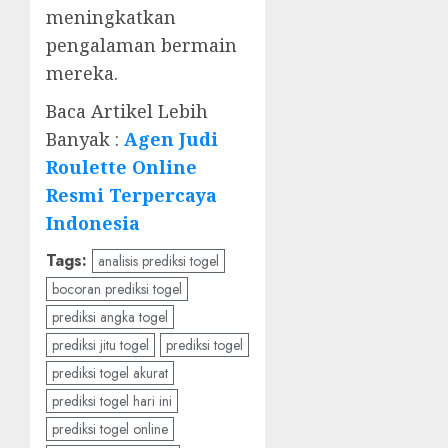
meningkatkan
pengalaman bermain
mereka.
Baca Artikel Lebih
Banyak :
Agen Judi
Roulette Online
Resmi Terpercaya
Indonesia
Tags:
analisis prediksi togel
bocoran prediksi togel
prediksi angka togel
prediksi jitu togel
prediksi togel
prediksi togel akurat
prediksi togel hari ini
prediksi togel online