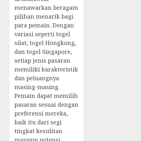
menawarkan beragam
pilihan menarik bagi
para pemain. Dengan
variasi seperti togel
silat, togel Hongkong,
dan togel Singapore,
setiap jenis pasaran
memiliki karakteristik
dan peluangnya
masing-masing.
Pemain dapat memilih
pasaran sesuai dengan
preferensi mereka,
baik itu dari segi
tingkat kesulitan
maupun potensi