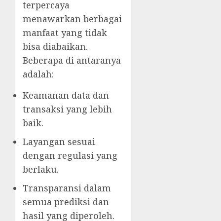
terpercaya
menawarkan berbagai
manfaat yang tidak
bisa diabaikan.
Beberapa di antaranya
adalah:
Keamanan data dan
transaksi yang lebih
baik.
Layangan sesuai
dengan regulasi yang
berlaku.
Transparansi dalam
semua prediksi dan
hasil yang diperoleh.