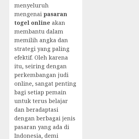
menyeluruh
mengenai
pasaran
togel online
akan
membantu dalam
memilih angka dan
strategi yang paling
efektif. Oleh karena
itu, seiring dengan
perkembangan judi
online, sangat penting
bagi setiap pemain
untuk terus belajar
dan beradaptasi
dengan berbagai jenis
pasaran yang ada di
Indonesia, demi