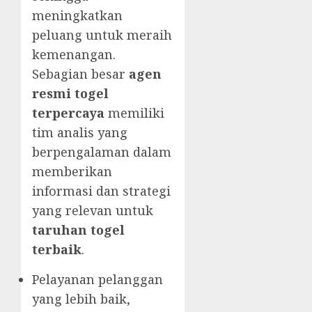
meningkatkan
peluang untuk meraih
kemenangan.
Sebagian besar
agen
resmi togel
terpercaya
memiliki
tim analis yang
berpengalaman dalam
memberikan
informasi dan strategi
yang relevan untuk
taruhan togel
terbaik
.
Pelayanan pelanggan
yang lebih baik,