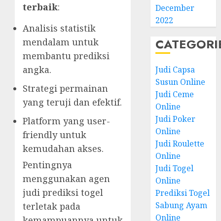
terbaik
:
December
2022
Analisis statistik
CATEGORI
mendalam untuk
membantu prediksi
angka.
Judi Capsa
Susun Online
Strategi permainan
Judi Ceme
yang teruji dan efektif.
Online
Judi Poker
Platform yang user-
Online
friendly untuk
Judi Roulette
kemudahan akses.
Online
Pentingnya
Judi Togel
menggunakan agen
Online
judi prediksi togel
Prediksi Togel
Sabung Ayam
terletak pada
Online
kemampuannya untuk