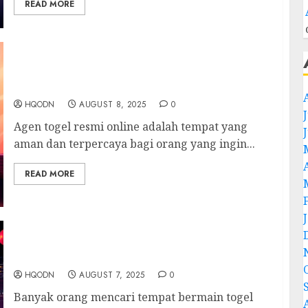
READ MORE
Agen Togel Resmi Online Terpercaya dan
Mudah Diakses untuk Anda
HQODN
AUGUST 8, 2025
0
Agen togel resmi online adalah tempat yang
aman dan terpercaya bagi orang yang ingin...
READ MORE
Tempat Bermain Togel Online Populer yang
Aman dan Mengasyikkan untuk Pemula
HQODN
AUGUST 7, 2025
0
Banyak orang mencari tempat bermain togel