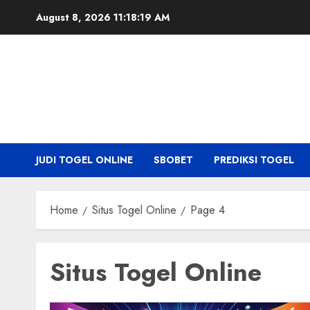
Skip
August 8, 2026
11:18:20 AM
to
content
JUDI TOGEL ONLINE
SBOBET
PREDIKSI TOGEL
Home
Situs Togel Online
Page 4
Situs Togel Online