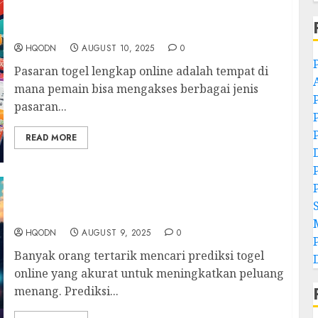
Pasaran Togel Lengkap Online Terpercaya
dan Mudah Dimainkan
HQODN
AUGUST 10, 2025
0
Pasaran togel lengkap online adalah tempat di
mana pemain bisa mengakses berbagai jenis
pasaran...
READ MORE
Prediksi Togel Online Akurat untuk
Meningkatkan Peluang Menang Kamu
HQODN
AUGUST 9, 2025
0
Banyak orang tertarik mencari prediksi togel
online yang akurat untuk meningkatkan peluang
menang. Prediksi...