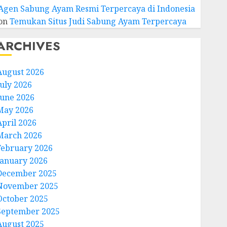
Agen Sabung Ayam Resmi Terpercaya di Indonesia
on
Temukan Situs Judi Sabung Ayam Terpercaya
ARCHIVES
August 2026
July 2026
June 2026
May 2026
April 2026
March 2026
February 2026
January 2026
December 2025
November 2025
October 2025
September 2025
August 2025