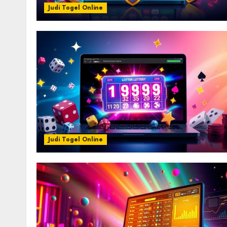
Judi Togel Online
Judi Togel Online