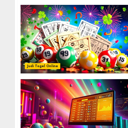
Judi Togel Online