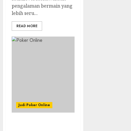
pengalaman bermain yang
lebih seru...
READ MORE
Judi Poker Online
Judi Poker Online Favorit