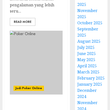
2025
pengalaman yang lebih
November
seru...
2025
READ MORE
October 2025
September
2025
August 2025
July 2025
June 2025
May 2025
April 2025
March 2025
February 2025
January 2025
Judi Poker Online
December
2024
November
Judi Poker Online
2024