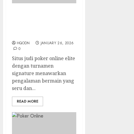
Situs Judi Poker Online
Elite dengan Turnamen
Signature Terbaik dan
Seru
HQODN
JANUARY 26, 2026
0
Situs judi poker online elite
dengan turnamen
signature menawarkan
pengalaman bermain yang
seru dan...
READ MORE