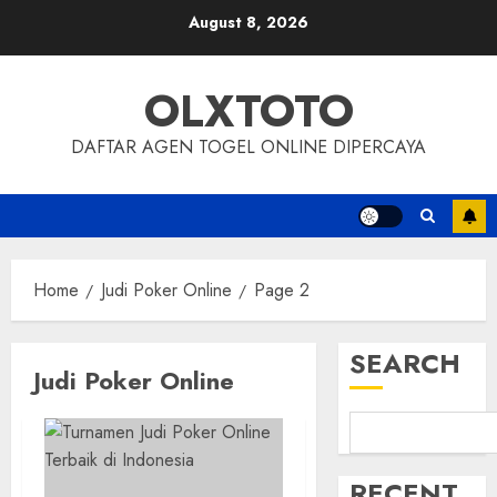
Skip
August 8, 2026
to
content
OLXTOTO
DAFTAR AGEN TOGEL ONLINE DIPERCAYA
Home
Judi Poker Online
Page 2
SEARCH
Judi Poker Online
RECENT