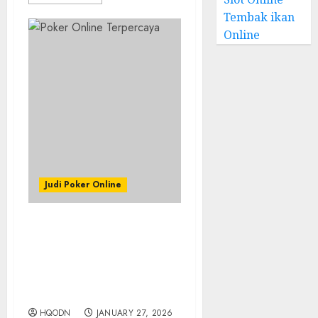
Tembak ikan
Online
Judi Poker Online
Platform Judi Poker
Online Pro dengan
Server Cloud Ultra Stabil
Untuk Pengalaman Main
Maksimal
HQODN
JANUARY 27, 2026