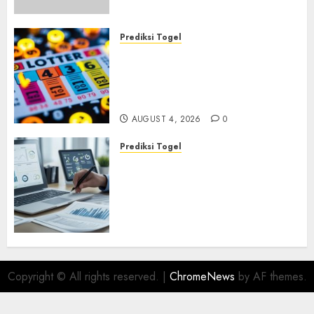
Menang
AUGUST 5, 2026
0
Prediksi Togel
Prediksi Togel Panduan
Mengolah Informasi Dan Data
Historis Untuk Meningkatkan
Akurasi Tebakan
AUGUST 4, 2026
0
Prediksi Togel
Prediksi Togel Mengenal
Metode Analisis Data Dalam
Permainan Angka Untuk
Meningkatkan Peluang
Menang
AUGUST 3, 2026
0
Copyright © All rights reserved.
|
ChromeNews
by AF themes.