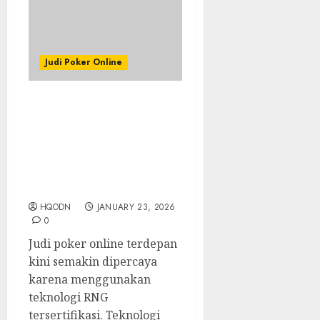
Judi Poker Online
Judi Poker Online
Terdepan dengan
Teknologi RNG
Tersertifikasi untuk
Pengalaman Bermain
Aman dan Seru
HQODN
JANUARY 23, 2026
0
Judi poker online terdepan
kini semakin dipercaya
karena menggunakan
teknologi RNG
tersertifikasi. Teknologi