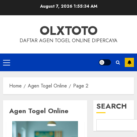
Skip
August 7, 2026
1:55:35 AM
to
content
OLXTOTO
DAFTAR AGEN TOGEL ONLINE DIPERCAYA
Primary
Menu
Home
Agen Togel Online
Page 2
SEARCH
Agen Togel Online