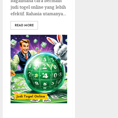
bagaimana cara bermain
judi togel online yang lebih
efektif. Rahasia utamanya...
READ MORE
Judi Togel Online
Judi Togel Online