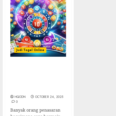
Judi Togel Online
Rahasia Bermain Judi
Togel Online
Berdasarkan Data dan
Statistik Harian untuk
Menang Lebih Mudah
HQODN
OCTOBER 24, 2025
0
Banyak orang penasaran