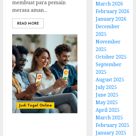
membuat para pemain
March 2026
merasa aman...
February 2026
January 2026
READ MORE
December
2025
November
2025
October 2025
September
2025
August 2025
July 2025
June 2025
May 2025
Judi Togel Online
April 2025
March 2025
February 2025
Judi Togel Online
Terpercaya Dengan
January 2025