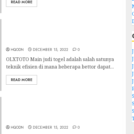
READ MORE
OLXTOTO Daftar Agen Togel Online Bisa
dipercaya Agunan Potongan harga Togel
Paling besar Teluk Betung Selatan
HQODN
DECEMBER 15, 2022
0
OLXTOTO Main judi togel adalah salah satunya
teknik efisien di mana beberapa bettor dapat...
READ MORE
OLXTOTO Daftar Agen Togel Online Dapat
dipercaya Agunan Potongan harga Togel
Paling besar Pringsewu
HQODN
DECEMBER 15, 2022
0