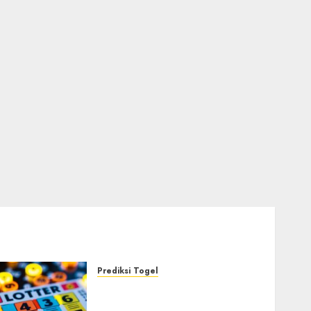
Prediksi Togel
Prediksi Togel Panduan
Mengolah Informasi Dan