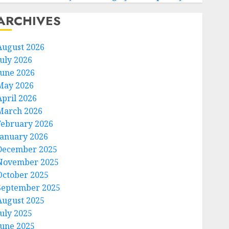
ARCHIVES
August 2026
July 2026
June 2026
May 2026
April 2026
March 2026
February 2026
January 2026
December 2025
November 2025
October 2025
September 2025
August 2025
July 2025
June 2025