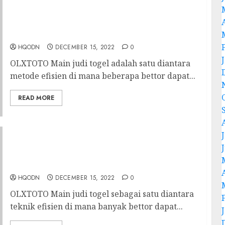
OLXTOTO Daftar Agen Togel Online Paling
dipercaya Agunan Disc. Togel Paling besar
Nanga Pinoh
HQODN
DECEMBER 15, 2022
0
OLXTOTO Main judi togel adalah satu diantara
metode efisien di mana beberapa bettor dapat...
READ MORE
OLXTOTO Daftar Agen Togel Online Dapat
dipercaya Agunan Discount Togel Paling
besar Ampel
HQODN
DECEMBER 15, 2022
0
OLXTOTO Main judi togel sebagai satu diantara
teknik efisien di mana banyak bettor dapat...