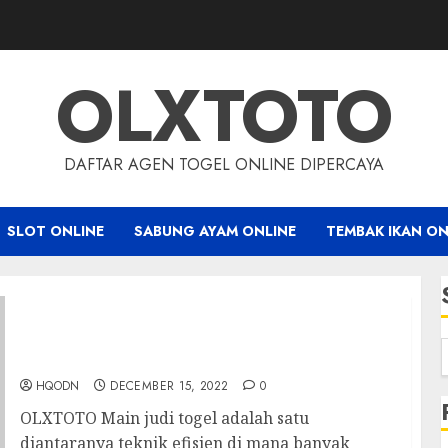
OLXTOTO
DAFTAR AGEN TOGEL ONLINE DIPERCAYA
SLOT ONLINE
SABUNG AYAM ONLINE
TEMBAK IKAN ON
OLXTOTO Daftar Agen Togel Online Bisa
dipercaya Agunan Potongan harga Togel
Paling besar Batu Aji
HQODN
DECEMBER 15, 2022
0
OLXTOTO Main judi togel adalah satu
diantaranya teknik efisien di mana banyak