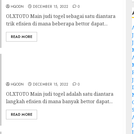
HQODN
DECEMBER 15, 2022
0
OLXTOTO Main judi togel sebagai satu diantara
trik efisien di mana beberapa bettor dapat...
READ MORE
OLXTOTO Daftar Agen Togel Online Bisa
dipercaya Agunan Discount Togel Paling
besar 2 X 11 Kayu Tanam
HQODN
DECEMBER 15, 2022
0
OLXTOTO Main judi togel adalah satu diantara
langkah efisien di mana banyak bettor dapat...
READ MORE