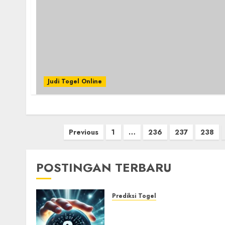
Judi Togel Online
Posts
Previous
1
…
236
237
238
pagination
POSTINGAN TERBARU
Prediksi Togel
Prediksi Togel Informasi
Tentang Riwayat Angka