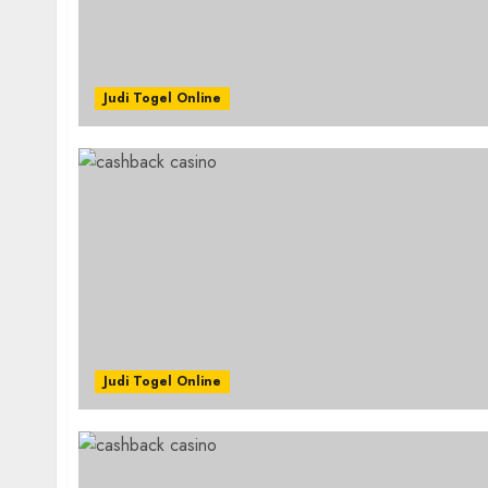
Judi Togel Online
Judi Togel Online