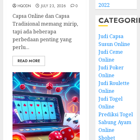
2022
HQODN
JULY 23, 2026
0
Capsa Online dan Capsa
CATEGORI
Tradisional memang mirip,
tapi ada beberapa
Judi Capsa
perbedaan penting yang
Susun Online
perlu...
Judi Ceme
Online
READ MORE
Judi Poker
Online
Judi Roulette
Online
Judi Togel
Online
Prediksi Togel
Sabung Ayam
Online
Sbobet