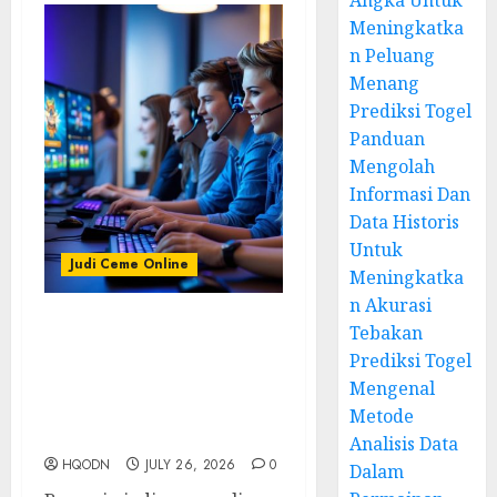
Angka Untuk
Meningkatka
n Peluang
Menang
Prediksi Togel
Panduan
Mengolah
Informasi Dan
Data Historis
Untuk
Judi Ceme Online
Meningkatka
n Akurasi
Tebakan
Judi Ceme Online
Prediksi Togel
Panduan Bermain Secara
Bertanggung Jawab dan
Mengenal
Mengelola Risiko dengan
Metode
Bijak
Analisis Data
HQODN
JULY 26, 2026
0
Dalam