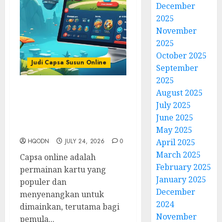
December
2025
November
2025
October 2025
Judi Capsa Susun Online
September
2025
August 2025
Cara Memahami Sistem
July 2025
Permainan Capsa Online
Untuk Pemula dengan
June 2025
Mudah dan Cepat
May 2025
HQODN
JULY 24, 2026
0
April 2025
March 2025
Capsa online adalah
February 2025
permainan kartu yang
January 2025
populer dan
December
menyenangkan untuk
2024
dimainkan, terutama bagi
November
pemula...