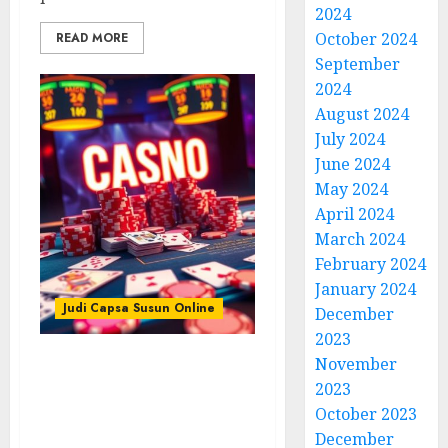
2024
October 2024
READ MORE
September
2024
August 2024
July 2024
June 2024
May 2024
April 2024
March 2024
February 2024
January 2024
Judi Capsa Susun Online
December
2023
November
Mengenal Perbedaan
2023
Capsa Online Dan Capsa
October 2023
Tradisional Dengan Cara
December
Mudah dan Seru