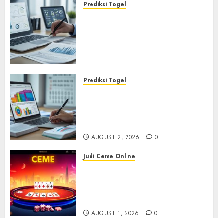
Prediksi Togel
Prediksi Togel Mengenal
Metode Analisis Data Dalam
Permainan Angka Untuk
Meningkatkan Peluang
Menang
AUGUST 3, 2026
0
Prediksi Togel
Prediksi Togel Memahami
Konsep Probabilitas Dan
Statistik Dasar Untuk Pemula
Yang Ingin Menang
AUGUST 2, 2026
0
Judi Ceme Online
Judi Ceme Online Mengenal
Mekanisme Permainan Dan
Nilai Kartu dengan Cara
Mudah dan Seru
AUGUST 1, 2026
0