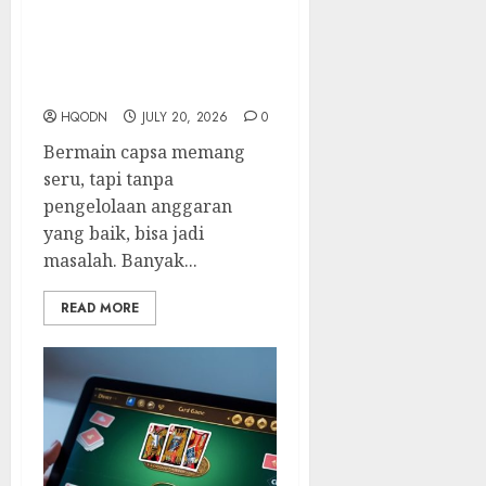
Capsa Secara
Bertanggung Jawab
Untuk Pemula yang Ingin
Seru Tanpa Risiko
HQODN
JULY 20, 2026
0
Bermain capsa memang
seru, tapi tanpa
pengelolaan anggaran
yang baik, bisa jadi
masalah. Banyak...
READ MORE